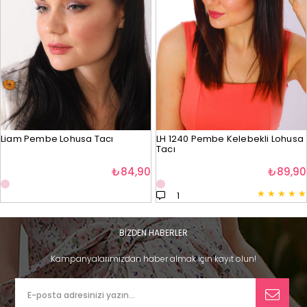
Liam Pembe Lohusa Tacı
LH 1240 Pembe Kelebekli Lohusa
Tacı
₺84,90
₺89,90
★
★
★
★
★
1
BİZDEN HABERLER
Kampanyalarımızdan haber almak için kayıt olun!