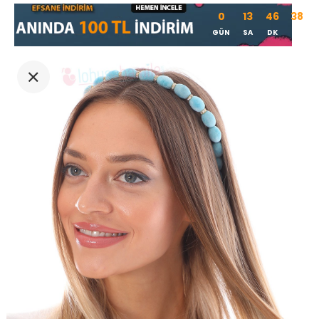
0
13
46
37
GÜN
SA
DK
SN