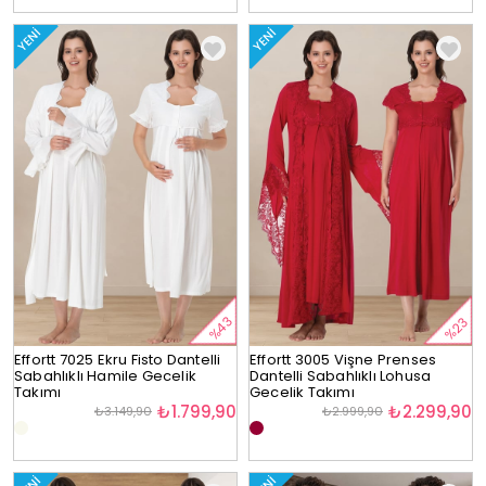
YENI
YENI
%43
%23
Effortt 7025 Ekru Fisto Dantelli
Effortt 3005 Vişne Prenses
Sabahlıklı Hamile Gecelik
Dantelli Sabahlıklı Lohusa
Takımı
Gecelik Takımı
₺1.799,90
₺2.299,90
₺3.149,90
₺2.999,90