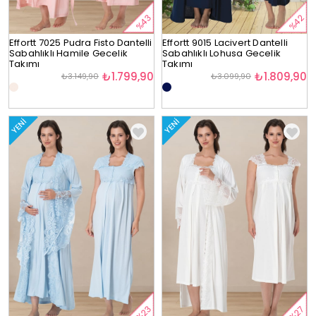
%43
%42
Effortt 7025 Pudra Fisto Dantelli
Effortt 9015 Lacivert Dantelli
Sabahlıklı Hamile Gecelik
Sabahlıklı Lohusa Gecelik
Takımı
Takımı
₺1.799,90
₺1.809,90
₺3.149,90
₺3.099,90
YENI
YENI
%23
%27