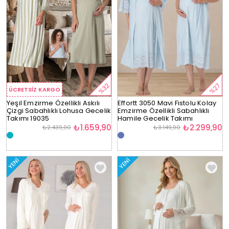
%32
%27
ÜCRETSIZ KARGO
Yeşil Emzirme Özellikli Askılı
Effortt 3050 Mavi Fistolu Kolay
Çizgi Sabahlıklı Lohusa Gecelik
Emzirme Özellikli Sabahlıklı
Takımı 19035
Hamile Gecelik Takımı
₺1.659,90
₺2.299,90
₺2.439,90
₺3.149,90
YENI
YENI