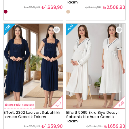
Takımı
₺1.669,90
₺2.508,90
₺2.259,90
₺3.299,90
YENI
YENI
%29
%27
ÜCRETSIZ KARGO
Effortt 2302 Lacivert Sabahlıklı
Effortt 5095 Ekru Biye Detaylı
Lohusa Gecelik Takımı
Sabahlıklı Lohusa Gecelik
Takımı
₺1.659,90
₺1.659,90
₺2.259,90
₺2.349,90