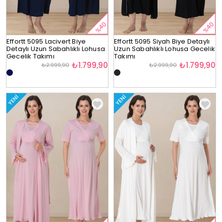
%40
%40
Effortt 5095 Lacivert Biye
Effortt 5095 Siyah Biye Detaylı
Detaylı Uzun Sabahlıklı Lohusa
Uzun Sabahlıklı Lohusa Gecelik
Gecelik Takımı
Takımı
₺1.799,90
₺1.799,90
₺2.999,90
₺2.999,90
YENI
YENI