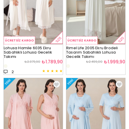
%25
%20
ÜCRETSIZ KARGO
ÜCRETSIZ KARGO
Lohusa Hamile 6035 Ekru
Rimel Life 2005 Ekru Brodeli
Sabahlıklı Lohusa Gecelik
Tasarım Sabahlıklı Lohusa
Takımı
Gecelik Takımı
₺1.789,90
₺1.999,90
₺2.379,90
₺2.499,00
★
★
★
★
★
2
YENI
YENI