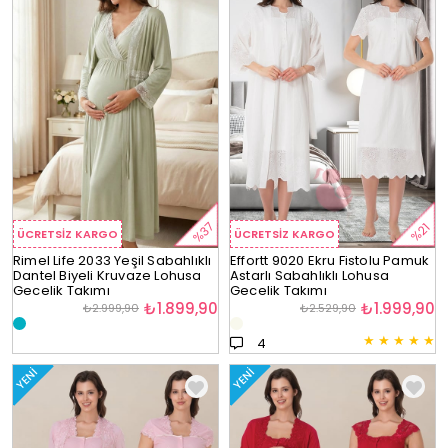
%37
%21
ÜCRETSIZ KARGO
ÜCRETSIZ KARGO
Rimel Life 2033 Yeşil Sabahlıklı
Effortt 9020 Ekru Fistolu Pamuk
Dantel Biyeli Kruvaze Lohusa
Astarlı Sabahlıklı Lohusa
Gecelik Takımı
Gecelik Takımı
₺1.899,90
₺1.999,90
₺2.999,90
₺2.529,90
★
★
★
★
★
4
YENI
YENI