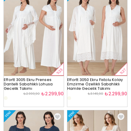
%23
%27
Effortt 3005 Ekru Prenses
Effortt 3050 Ekru Fistolu Kolay
Dantelli Sabahlıklı Lohusa
Emzirme Özellikli Sabahlıklı
Gecelik Takımı
Hamile Gecelik Takımı
₺2.299,90
₺2.299,90
₺2.999,90
₺3.149,90
YENI
YENI