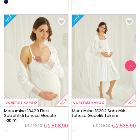
YENI
YENI
%24
%23
ÜCRETSIZ KARGO
ÜCRETSIZ KARGO
ÜCRETSIZ KARGO
Monamise 18429 Ekru
Monamise 18202 Sabahlıklı
Sabahlıklı Lohusa Gecelik
Lohusa Gecelik Takımı
Takımı
₺2.508,90
₺2.535,90
₺3.299,90
₺3.299,90