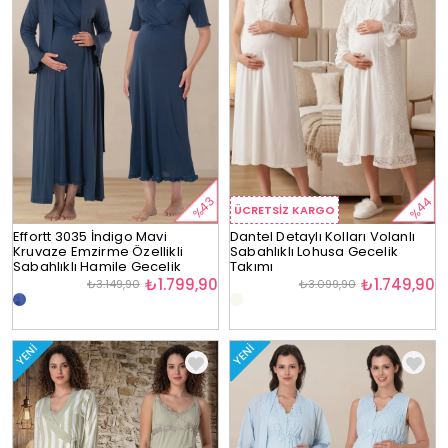
%44
%43
ÜCRETSIZ KARGO
Effortt 3035 İndigo Mavi
Dantel Detaylı Kolları Volanlı
Kruvaze Emzirme Özellikli
Sabahlıklı Lohusa Gecelik
Sabahlıklı Hamile Gecelik
Takımı
Takımı
₺1.799,90
₺1.749,90
₺3.149,90
₺3.099,90
YENI
YENI