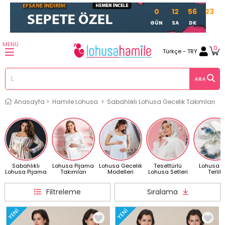
0
12
56
21
GÜN
SA
DK
SN
MENÜ
0
Türkçe - TRY
Anasayfa
>
Hamile Lohusa
>
Sabahlıklı Lohusa Gecelik Takımları
Sabahlıklı
Lohusa Pijama
Lohusa Gecelik
Tesettürlü
Lohusa T
Lohusa Pijama
Takımları
Modelleri
Lohusa Setleri
Terlik
Filtreleme
Sıralama
YENI
YENI