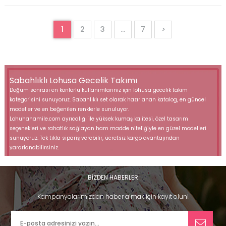
1
2
3
...
7
>
Sabahlıklı Lohusa Gecelik Takımı
Doğum sonrası en konforlu kullanımlarınız için lohusa gecelik takım
kategorisini sunuyoruz. Sabahlıklı set olarak hazırlanan katalog, en güncel
modeller ve en beğenilen renklerle sunuluyor.
Lohuhahamile.com ayrıcalığı ile yüksek kumaş kalitesi, özel tasarım
seçenekleri ve rahatlık sağlayan ham madde niteliğiyle en güzel modelleri
sunuyoruz. Tek tıkla sipariş verebilir, ücretsiz kargo avantajından
yararlanabilirsiniz.
Lohusalara Özel 2019 Kreasyonları
BİZDEN HABERLER
Sabahlıklı lohusa gecelik takım modellerinde, geniş ürün yelpazesi sunuyoruz.
Kampanyalarımızdan haber almak için kayıt olun!
Dantel detaylı gecelik modelleri, gupür işlemeli modeller, fistolu gecelik
modellerinde renk ve model çeşitliliği ile sunumlar yapıyoruz. Geniş beden
skalamız ile S beden seçeneğinden 2XL ve 3XL seçeneklerinde gecelik