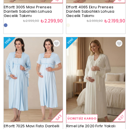
Effortt 3005 Mavi Prenses
Effortt 4065 Ekru Prenses
Dantelli Sabahlıklı Lohusa
Dantelli Sabahlıklı Lohusa
Gecelik Takımı
Gecelik Takımı
₺2.299,90
₺2.199,90
₺2.999,90
₺2.999,90
YENI
YENI
%43
%37
ÜCRETSIZ KARGO
Effortt 7025 Mavi Fisto Dantelli
Rimel Life 2020 Fırfır Yakalı