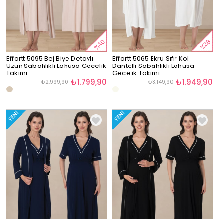
%40
%38
Effortt 5095 Bej Biye Detaylı
Effortt 5065 Ekru Sıfır Kol
Uzun Sabahlıklı Lohusa Gecelik
Dantelli Sabahlıklı Lohusa
Takımı
Gecelik Takımı
₺1.799,90
₺1.949,90
₺2.999,90
₺3.149,90
YENI
YENI