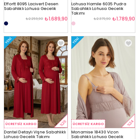
Effortt 8095 Lacivert Desen
Lohusa Hamile 6035 Pudra
Sabahlıklı Lohusa Gecelik
Sabahlıklı Lohusa Gecelik
Takımı
₺1.689,90
₺1.789,90
₺2.259,90
₺2.379,90
YENI
YENI
%26
%24
ÜCRETSIZ KARGO
ÜCRETSIZ KARGO
ÜCRETSIZ KARGO
Dantel Detaylı Vişne Sabahlıklı
Monamise 18430 Vizon
Lohusa Gecelik Takımı
Sabahlıklı Lohusa Gecelik