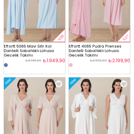
%38
%27
Effortt 5065 Mavi Sıfır Kol
Effortt 4065 Pudra Prenses
Dantelli Sabahlıklı Lohusa
Dantelli Sabahlıklı Lohusa
Gecelik Takımı
Gecelik Takımı
₺1.949,90
₺2.199,90
₺3.149,90
₺2.999,90
YENI
YENI