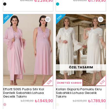
₺2.299,90
₺1.799,90
₺3.149,90
₺2.999,90
YENI
YENI
ÖZEL TASARIM
%38
%32
ÜCRETSIZ KARGO
Effortt 5065 Pudra Sıfır Kol
Kolları Güpürlü Pamuklu Ekru
Dantelli Sabahlıklı Lohusa
Sabahlıklı Lohusa Gecelik
Gecelik Takımı
Takımı
₺1.949,90
₺1.789,90
₺3.149,90
₺2.639,00