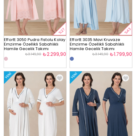
%43
%27
Effortt 3050 Pudra Fistolu Kolay
Effortt 3035 Mavi Kruvaze
Emzirme Özellikli Sabahlıklı
Emzirme Özellikli Sabahlıklı
Hamile Gecelik Takımı
Hamile Gecelik Takımı
₺2.299,90
₺1.799,90
₺3.149,90
₺3.149,90
YENI
YENI