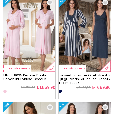
YENI
YENI
%27
%32
ÜCRETSIZ KARGO
ÜCRETSIZ KARGO
Effortt 8025 Pembe Dantel
Lacivert Emzirme Özellikli Askılı
Sabahlıklı Lohusa Gecelik
Çizgi Sabahlıklı Lohusa Gecelik
Takımı 19035
₺1.659,90
₺1.659,90
₺2.259,00
₺2.439,90
YENI
YENI