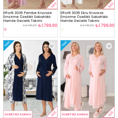
%43
%43
Effortt 3035 Pembe Kruvaze
Effortt 3035 Ekru Kruvaze
Emzirme Özellikli Sabahlıklı
Emzirme Özellikli Sabahlıklı
Hamile Gecelik Takımı
Hamile Gecelik Takımı
₺1.799,90
₺1.799,90
₺3.149,90
₺3.149,90
YENI
YENI
%25
%25
ÜCRETSIZ KARGO
ÜCRETSIZ KARGO