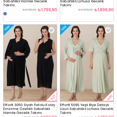
Sabahlıklı Hamile Gecelik
Sabahlıklı Lohusa Gecelik
Takımı
Takımı
₺1.799,90
₺1.899,90
₺3.149,90
₺2.999,90
YENI
YENI
%40
%27
Effortt 3050 Siyah Fistolu Kolay
Effortt 5095 Yeşil Biye Detaylı
Emzirme Özellikli Sabahlıklı
Uzun Sabahlıklı Lohusa Gecelik
Hamile Gecelik Takımı
Takımı