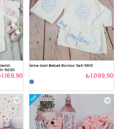
lemli
İsme özel Bebek Bornoz Seti 5610
eti-5030
1.169,90
₺1.099,90
YENI