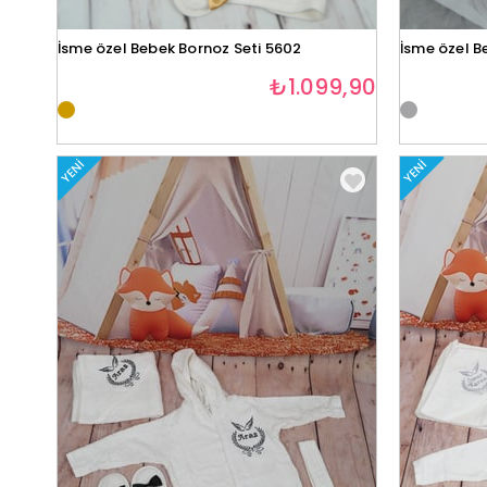
İsme özel Bebek Bornoz Seti 5602
İsme özel B
₺1.099,90
YENI
YENI