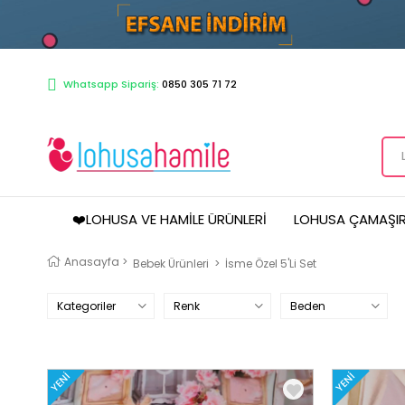
Whatsapp Sipariş:
0850 305 71 72
❤️LOHUSA VE HAMILE ÜRÜNLERI
LOHUSA ÇAMAŞIR
Anasayfa
>
Bebek Ürünleri
>
İsme Özel 5'li Set
Kategoriler
Renk
Beden
YENI
YENI