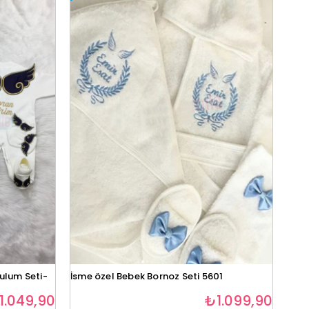
Tulum Seti-
İsme özel Bebek Bornoz Seti 5601
1.049,90
₺1.099,90