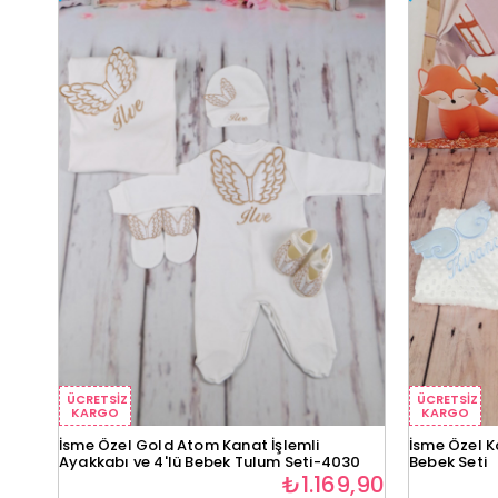
ÜCRETSIZ
ÜCRETSIZ
KARGO
KARGO
İsme Özel Gold Atom Kanat İşlemli
İsme Özel K
Ayakkabı ve 4'lü Bebek Tulum Seti-4030
Bebek Seti
₺1.169,90