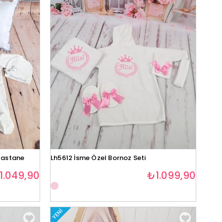
Hastane
Lh5612 İsme Özel Bornoz Seti
1.049,90
₺1.099,90
YENI