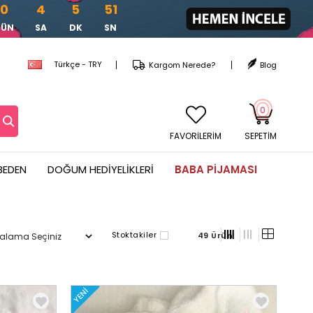
0
4
5
48
ÜN
SA
DK
SN
Türkçe - TRY
Kargom Nerede?
Blog
0
FAVORİLERİM
SEPETIM
BEDEN
DOĞUM HEDIYELIKLERI
BABA PIJAMASI
Stoktakiler
49 Ürün
YENI