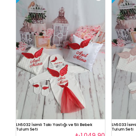
Lh5032 İsimli Takı Yastığı ve 5li Bebek
Lh5033 İsiml
Tulum Seti
Tulum Seti
₺1.049,90