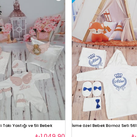
i Takı Yastığı ve 5li Bebek
İsme özel Bebek Bornoz Seti 56
₺1.049,90
₺