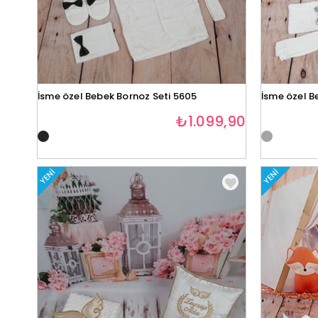
İsme özel Bebek Bornoz Seti 5605
İsme özel B
₺1.099,90
YENI
YENI