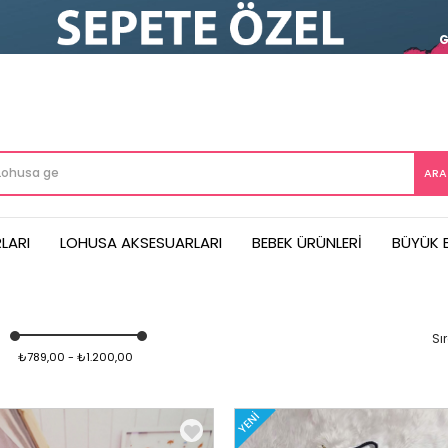
G
LARI
LOHUSA AKSESUARLARI
BEBEK ÜRÜNLERI
BÜYÜK 
₺789,00 - ₺1.200,00
YENI