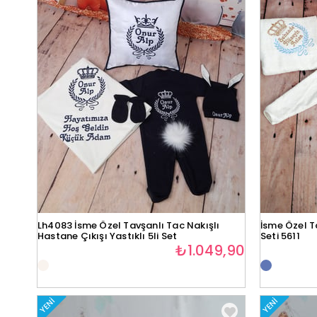
Lh4083 İsme Özel Tavşanlı Tac Nakışlı
İsme Özel T
Hastane Çıkışı Yastıklı 5li Set
Seti 5611
₺1.049,90
YENI
YENI