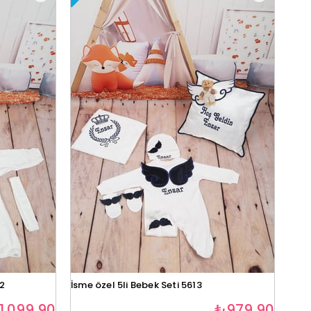
12
İsme özel 5li Bebek Seti 5613
1.099,90
₺979,90