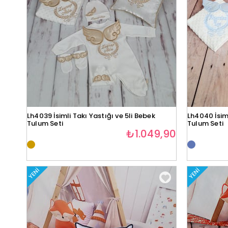
Lh4039 İsimli Takı Yastığı ve 5li Bebek
Lh4040 İsiml
Tulum Seti
Tulum Seti
₺1.049,90
YENI
YENI