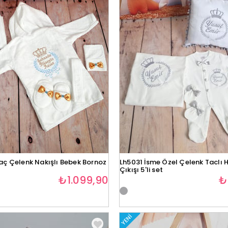
aç Çelenk Nakışlı Bebek Bornoz
Lh5031 İsme Özel Çelenk Taclı 
Çıkışı 5'li set
₺1.099,90
₺
YENI