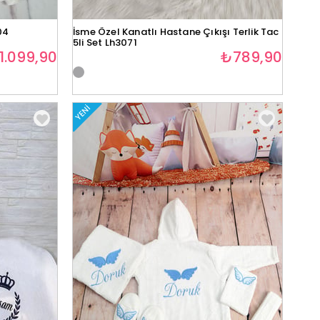
04
İsme Özel Kanatlı Hastane Çıkışı Terlik Tac
5li Set Lh3071
1.099,90
₺789,90
YENI