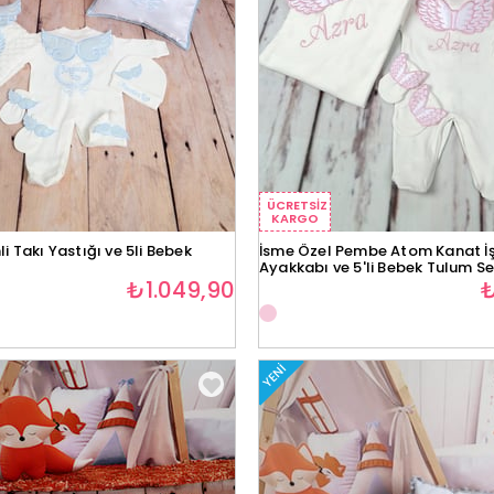
ÜCRETSIZ
KARGO
i Takı Yastığı ve 5li Bebek
İsme Özel Pembe Atom Kanat İş
Ayakkabı ve 5'li Bebek Tulum S
₺1.049,90
₺
YENI