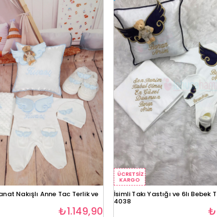
ÜCRETSIZ
KARGO
anat Nakışlı Anne Tac Terlik ve
İsimli Takı Yastığı ve 6lı Bebek 
4038
₺1.149,90
₺