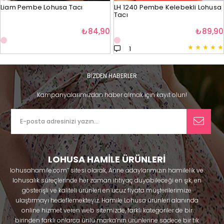
Liam Pembe Lohusa Tacı
LH 1240 Pembe Kelebekli Lohusa
Tacı
₺84,90
₺89,90
★
★
★
★
★
1
BİZDEN HABERLER
Kampanyalarımızdan haber almak için kayıt olun!
LOHUSA HAMİLE ÜRÜNLERİ
lohusahamile.com’’ sitesi olarak, Anne adaylarımızın hamilelik ve
lohusalık süreçlerinde her zaman ihtiyaç duyabileceği en şık, en
gösterişli ve kaliteli ürünleri en ucuz fiyata müşterilerimize
ulaştırmayı hedeflemekteyiz. Hamile Lohusa ürünleri alanında
online hizmet veren web sitemizde, farklı kategoriler de bir
birinden farklı onlarca ünlü marka’nın ürünlerine sadece bir tık