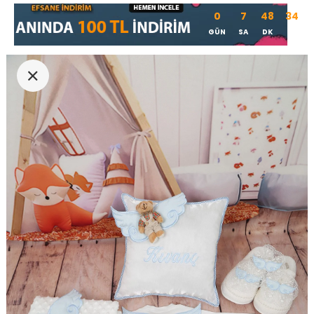
0
7
48
33
GÜN
SA
DK
SN