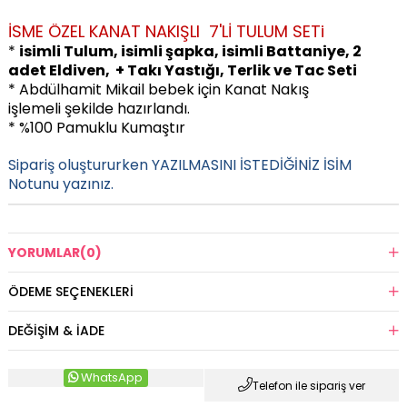
İSME ÖZEL KANAT NAKIŞLI 7'Lİ
TULUM SETi
*
isimli Tulum, isimli şapka, isimli Battaniye, 2
adet Eldiven, + Takı Yastığı, Terlik ve Tac Seti
* Abdülhamit Mikail bebek için Kanat Nakış
işlemeli
şekilde hazırlandı.
* %100 Pamuklu Kumaştır
Sipariş oluştururken YAZILMASINI İSTEDİĞİNİZ İSİM
Notunu yazınız.
YORUMLAR
(0)
ÖDEME SEÇENEKLERI
DEĞIŞIM & İADE
WhatsApp
Telefon ile sipariş ver