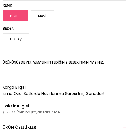
RENK
PEMBE
MAVİ
BEDEN
0-3 Ay
ÜRÜNÜNÜZDE YER ALMASINI İSTEDIĞINIZ BEBEK İSMINI YAZINIZ.
Kargo Bilgisi:
İsme Özel Setlerde Hazırlanma Süresi
5
iş Günüdür!
₺127,77
'den başlayan taksitlerle
ÜRÜN ÖZELLIKLERI