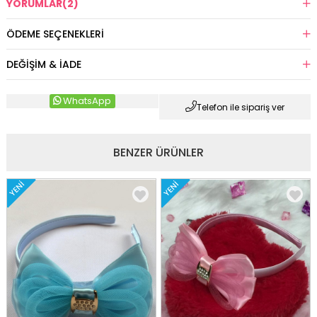
YORUMLAR
(2)
ÖDEME SEÇENEKLERI
DEĞIŞIM & İADE
WhatsApp
Telefon ile sipariş ver
BENZER ÜRÜNLER
YENI
YENI