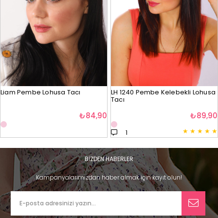
Liam Pembe Lohusa Tacı
LH 1240 Pembe Kelebekli Lohusa
Tacı
₺84,90
₺89,90
★
★
★
★
★
1
BİZDEN HABERLER
Kampanyalarımızdan haber almak için kayıt olun!