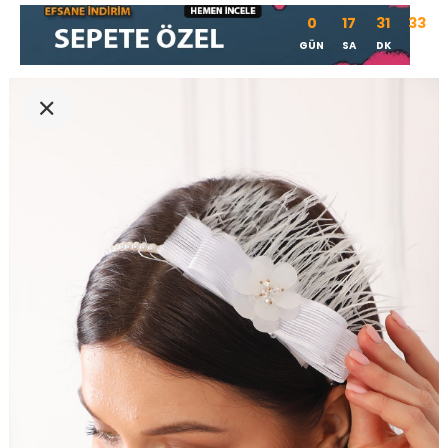
0
17
31
32
GÜN
SA
DK
SN