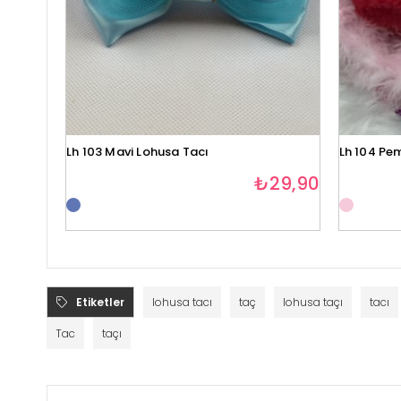
Lh 103 Mavi Lohusa Tacı
Lh 104 Pe
₺29,90
Etiketler
lohusa tacı
taç
lohusa taçı
tacı
Tac
taçı