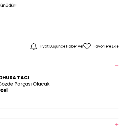
Günüdür!
Fiyat Düşünce Haber Ver
Favorilere Ekle
LOHUSA TACI
 Gözde Parçası Olacak
zel