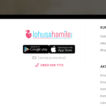
KU
Hak
ilet
Blo
[email protected]
0850 305 7172
AK
Emzi
Emz
Ham
Kors
Loh