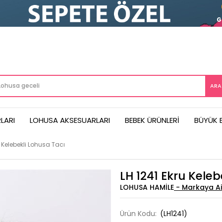
G
LARI
LOHUSA AKSESUARLARI
BEBEK ÜRÜNLERI
BÜYÜK 
u Kelebekli Lohusa Tacı
LH 1241 Ekru Keleb
LOHUSA HAMILE
Ürün Kodu:
(LH1241)