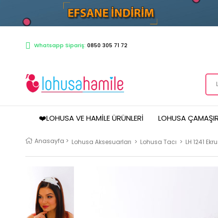
Whatsapp Sipariş:
0850 305 71 72
❤️LOHUSA VE HAMILE ÜRÜNLERI
LOHUSA ÇAMAŞIR
Anasayfa
>
Lohusa Aksesuarları
>
Lohusa Tacı
>
LH 1241 Ekr