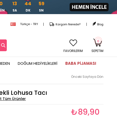
0
13
44
57
ÜN
SA
DK
SN
Türkçe - TRY
Kargom Nerede?
Blog
0
FAVORİLERİM
SEPETIM
BEDEN
DOĞUM HEDIYELIKLERI
BABA PIJAMASI
Önceki Sayfaya Dön
ekli Lohusa Tacı
₺89,90