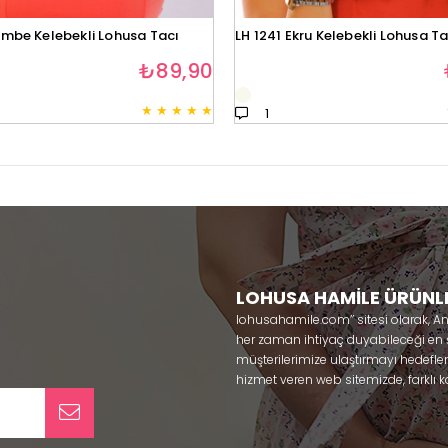
embe Kelebekli Lohusa Tacı
LH 1241 Ekru Kelebekli Lohusa Ta
₺89,90
★
★
★
★
★
1
LOHUSA HAMİLE ÜRÜNL
lohusahamile.com’’ sitesi olarak, A
her zaman ihtiyaç duyabileceği en şık
müşterilerimize ulaştırmayı hedefle
hizmet veren web sitemizde, farklı ka
ürünlerine sadece bir tık uzaklıkta
kullanabileceğiniz ürünler ile gebe
olmaya çalışmaktayız. Annelerimizin