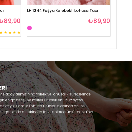
cı
LH 1244 Fuşya Kelebekli Lohusa Tacı
Lh1280 
₺89,90
₺89,90
★
★
★
★
★
3
ERİ
nne adaylarımızın hamilelik ve lohusalık süreçlerinde
, en gösterişli ve kaliteli ürünleri en ucuz fiyata
mekteyiz. Hamile Lohusa ürünleri alanında online
tegoriler de bir birinden farklı onlarca ünlü marka’nın
 olacaksınız. Hem hamilelik öncesi hem doğum sonrası
lik döneminizi huzur içinde geçirmenize yardımcı
 ihtiyaç duydukları lohusa pijama, lohusa gecelik,