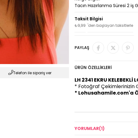
Tacın Hazırlanma Süresi 2 iş 
₺9,99
'den başlayan taksitlerle
PAYLAŞ
ÜRÜN ÖZELLIKLERI
Telefon ile sipariş ver
LH 2341 EKRU KELEBEKLİ 
* Fotoğraf Çekimlerinizin
* Lohusahamile.com'a Ö
YORUMLAR
(1)