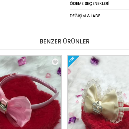
ÖDEME SEÇENEKLERI
DEĞIŞIM & İADE
BENZER ÜRÜNLER
YENI