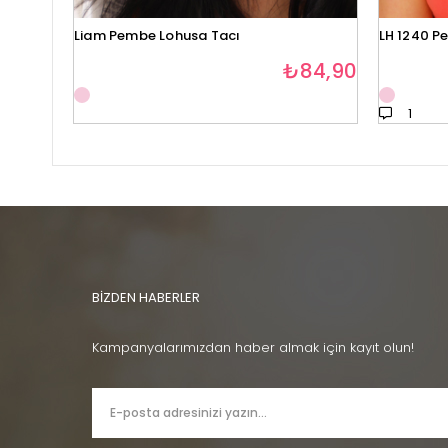
Liam Pembe Lohusa Tacı
LH 1240 P
₺84,90
1
BİZDEN HABERLER
Kampanyalarımızdan haber almak için kayıt olun!