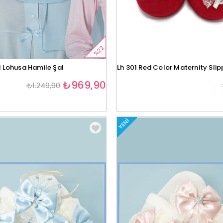
%22
i Lohusa Hamile Şal
Lh 301 Red Color Maternity Slip
₺969,90
₺1.249,90
YENI