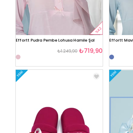
%42
Effortt Pudra Pembe Lohusa Hamile Şal
Effortt Mav
₺719,90
₺1.249,90
YENI
YENI