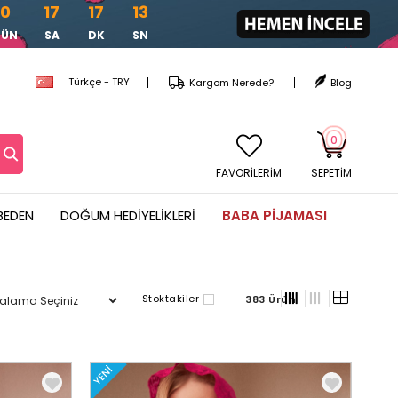
0
17
17
11
GÜN
SA
DK
SN
Türkçe - TRY
Kargom Nerede?
Blog
0
FAVORİLERİM
SEPETIM
BEDEN
DOĞUM HEDIYELIKLERI
BABA PIJAMASI
Stoktakiler
383 Ürün
YENI