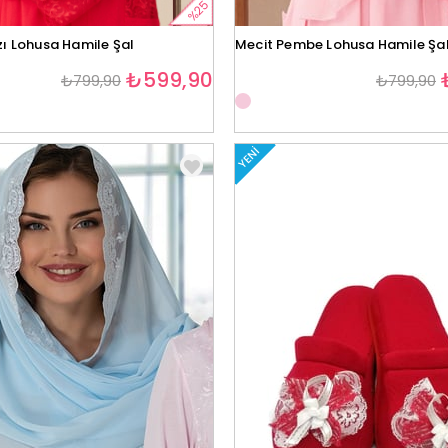
%25
zı Lohusa Hamile Şal
Mecit Pembe Lohusa Hamile Şa
₺599,90
₺799,90
₺799,90
YENI