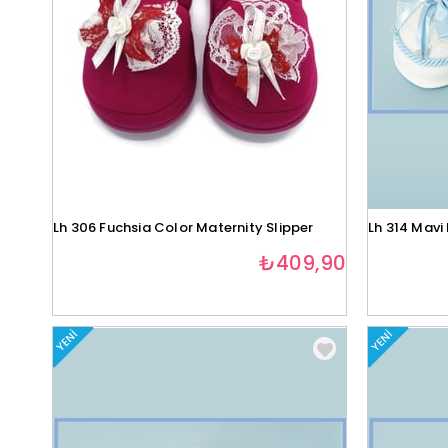
Lh 306 Fuchsia Color Maternity Slipper
Lh 314 Mavi 
₺409,90
YENI
YENI