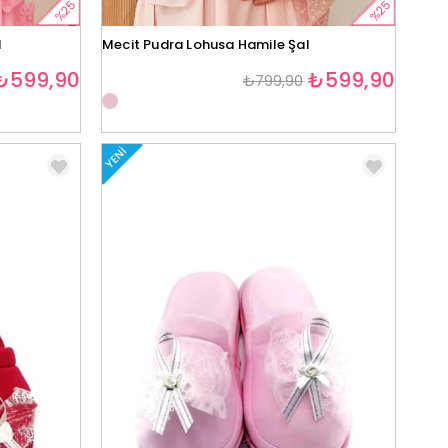
%25
%25
l
Mecit Pudra Lohusa Hamile Şal
₺599,90
₺599,90
₺799,90
YENI