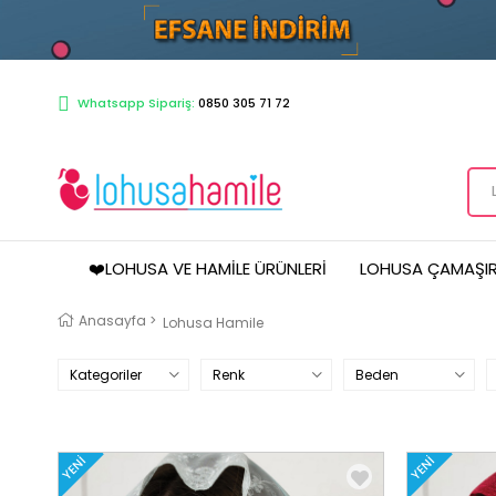
Whatsapp Sipariş:
0850 305 71 72
❤️LOHUSA VE HAMILE ÜRÜNLERI
LOHUSA ÇAMAŞIR
Anasayfa
>
Lohusa Hamile
Kategoriler
Renk
Beden
YENI
YENI