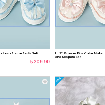
Lohusa Tac ve Terlik Seti
Lh 311 Powder Pink Color Mater
and Slippers Set
₺209,90
YENI