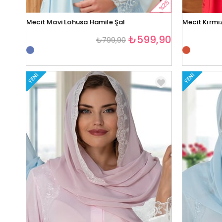
%25
Mecit Mavi Lohusa Hamile Şal
Mecit Kırmı
₺599,90
₺799,90
YENI
YENI