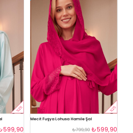
%25
%25
al
Mecit Fuşya Lohusa Hamile Şal
₺599,90
₺599,90
₺799,90