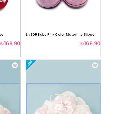
per
Lh 305 Baby Pink Color Maternity Slipper
₺169,90
₺169,90
YENI