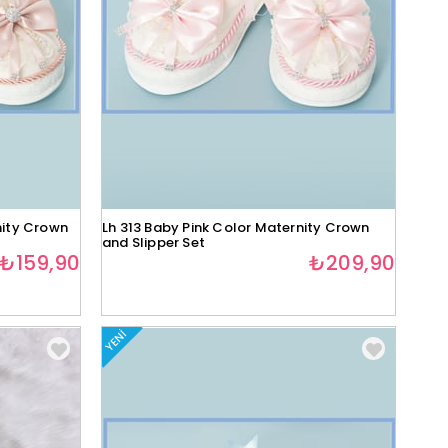
nity Crown
Lh 313 Baby Pink Color Maternity Crown
and Slipper Set
₺159,90
₺209,90
YENI