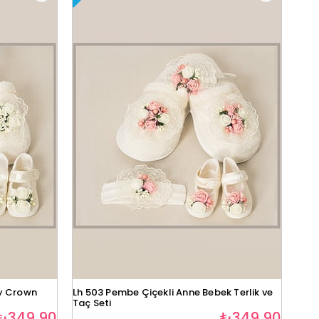
y Crown
Lh 503 Pembe Çiçekli Anne Bebek Terlik ve
Taç Seti
₺349,90
₺349,90