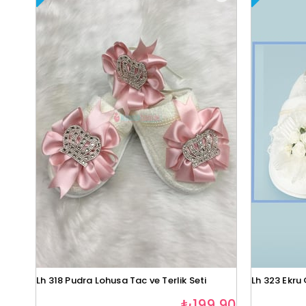
Lh 318 Pudra Lohusa Tac ve Terlik Seti
Lh 323 Ekru 
₺199,90