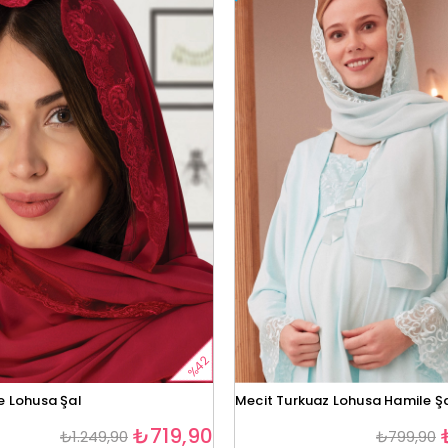
%42
ne Lohusa Şal
Mecit Turkuaz Lohusa Hamile Ş
₺719,90
₺1.249,90
₺799,90