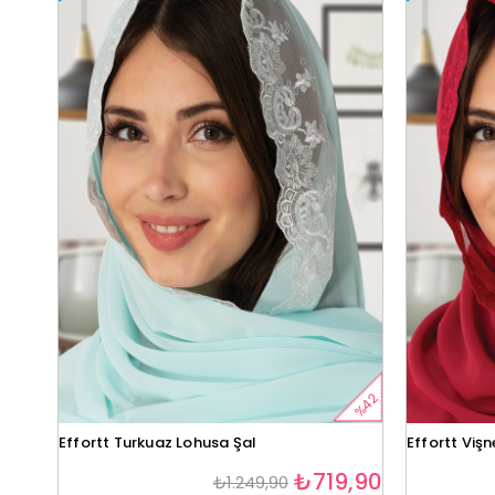
%42
Effortt Turkuaz Lohusa Şal
Effortt Viş
₺719,90
₺1.249,90