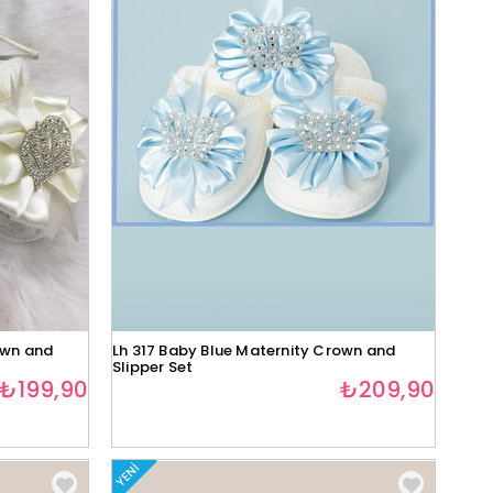
own and
Lh 317 Baby Blue Maternity Crown and
Slipper Set
₺199,90
₺209,90
YENI