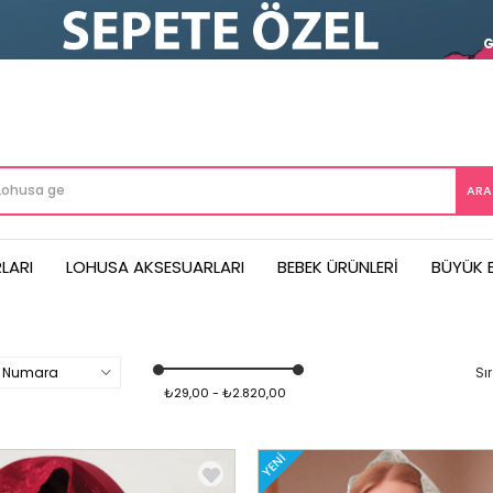
LARI
LOHUSA AKSESUARLARI
BEBEK ÜRÜNLERI
BÜYÜK 
Numara
₺29,00 - ₺2.820,00
YENI