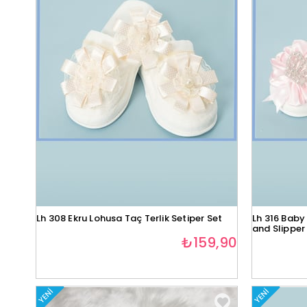
Lh 308 Ekru Lohusa Taç Terlik Setiper Set
Lh 316 Baby
and Slipper
₺159,90
YENI
YENI