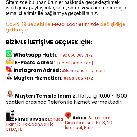
Sitemizde bulunan ürünler hakkında gerçekleştirmek
istediğiniz paylaşımlar, soru, sorun veya önerileriniz için
temsilcilerimiz ile bağlantıya geçebilirsiniz.
Covid-19 Sebebi ile
Mesai saatlerimizde
değişikliğe
gidilmiştir
.
BİZİMLE İLETİŞİME GEÇMEK İÇİN:
Whatsapp Hattı:
+90 850 305 7172
E-Posta Adresi:
[email protected]
instagram Adresi:
@lohusahamile_com
Müşteri Hizmetleri:
0850 305 7172
Müşteri Temsilcilerimiz:
Hafta içi 10:00 - 16:00
saatleri arasında Telefon ile hizmet vermektedir.
Adres:
Sururi mah.
Firma Ünvanı:
Lohusa
Direklihan sok. No:3/201
Hamile Tek. San.ve Tic
İstanbul/Fatih
LTD.ŞTİ.