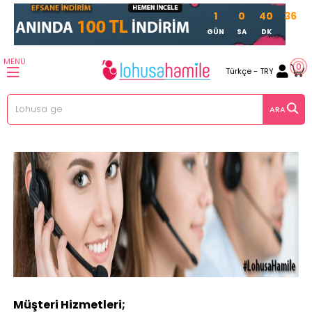
1
0
40
36
GÜN
SA
DK
SN
MENÜ
0
Türkçe - TRY
Müşteri Hizmetleri;