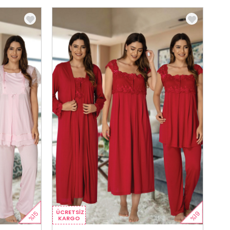
ÜCRETSIZ
%15
%19
KARGO