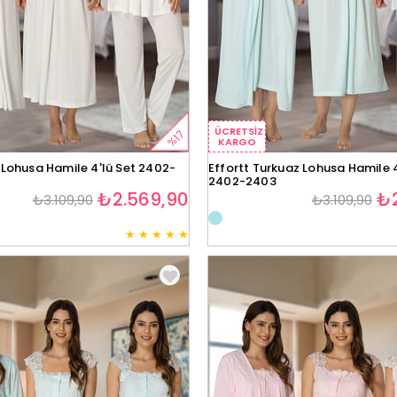
ÜCRETSIZ
%17
KARGO
u Lohusa Hamile 4'lü Set 2402-
Effortt Turkuaz Lohusa Hamile 4
2402-2403
₺2.569,90
₺2
₺3.109,90
₺3.109,90
★
★
★
★
★