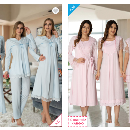
YENI
ÜCRETSIZ
%17
KARGO