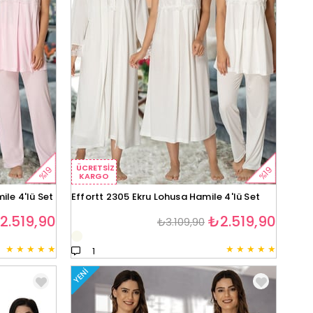
ÜCRETSIZ
%19
%19
KARGO
le 4'lü Set
Effortt 2305 Ekru Lohusa Hamile 4'lü Set
2.519,90
₺2.519,90
₺3.109,90
★
★
★
★
★
★
★
★
★
★
1
YENI