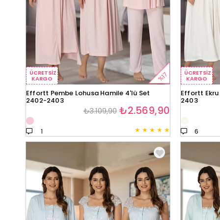
ÜCRETSIZ
ÜCRETSIZ
%17
KARGO
KARGO
Effortt Pembe Lohusa Hamile 4'lü Set
Effortt Ekr
2402-2403
2403
₺2.569,90
₺3.109,90
★
★
★
★
★
1
6