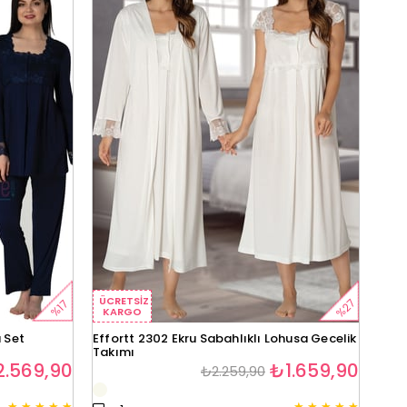
ÜCRETSIZ
%27
%17
KARGO
 Set
Effortt 2302 Ekru Sabahlıklı Lohusa Gecelik
Takımı
.569,90
₺1.659,90
₺2.259,90
★
★
★
★
★
★
★
★
★
★