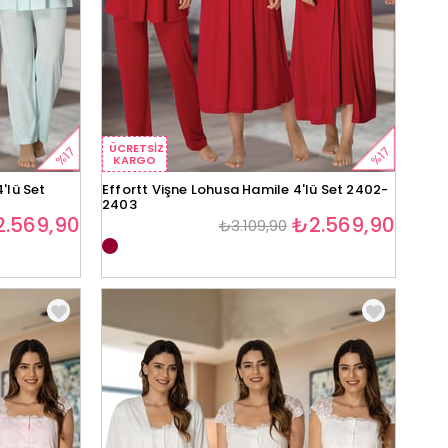
ÜCRETSIZ
%17
%17
KARGO
'lü Set
Effortt Vişne Lohusa Hamile 4'lü Set 2402-
2403
.569,90
₺2.569,90
₺3.109,90