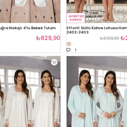
ÜCRETSIZ
KARGO
uğra Nakışlı 4'lu Bebek Tulum
Effortt Sütlü Kahve Lohusa Hami
2402-2403
₺829,90
₺2
₺3.109,90
1