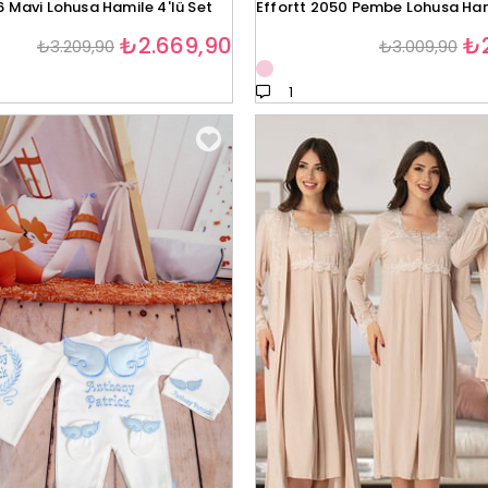
6 Mavi Lohusa Hamile 4'lü Set
Effortt 2050 Pembe Lohusa Hami
₺2.669,90
₺2
₺3.209,90
₺3.009,90
1