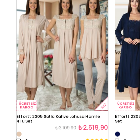
ÜCRETSIZ
ÜCRETSIZ
%19
KARGO
KARGO
Effortt 2305 Sütlü Kahve Lohusa Hamile
Effortt 230
4'lü Set
Set
₺2.519,90
₺3.109,90
★
★
★
★
★