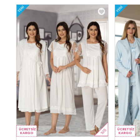
YENI
YENI
ÜCRETSIZ
ÜCRETSIZ
%15
KARGO
KARGO