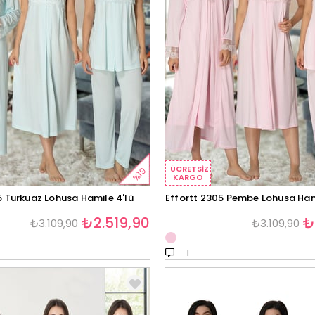
ÜCRETSIZ
%19
KARGO
5 Turkuaz Lohusa Hamile 4'lü
Effortt 2305 Pembe Lohusa Hami
₺2.519,90
₺
₺3.109,90
₺3.109,90
1