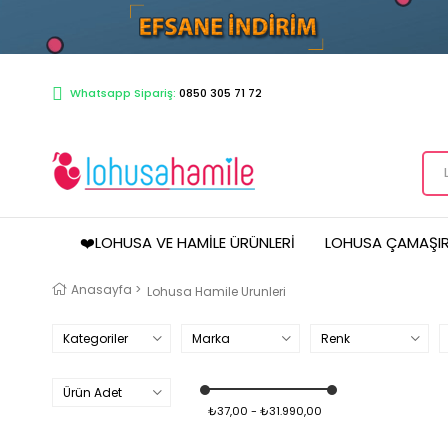
Whatsapp Sipariş:
0850 305 71 72
❤️LOHUSA VE HAMILE ÜRÜNLERI
LOHUSA ÇAMAŞIR
Anasayfa
>
Lohusa Hamile Urunleri
Kategoriler
Marka
Renk
Ürün Adet
₺37,00 - ₺31.990,00