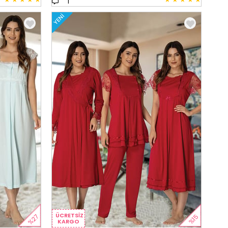
1
YENI
ÜCRETSIZ
%27
%15
KARGO