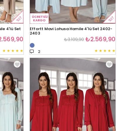
ÜCRETSIZ
%17
%17
KARGO
le 4'lü Set
Effortt Mavi Lohusa Hamile 4'lü Set 2402-
2403
.569,90
₺2.569,90
₺3.109,90
★
★
★
★
★
★
★
★
★
★
2