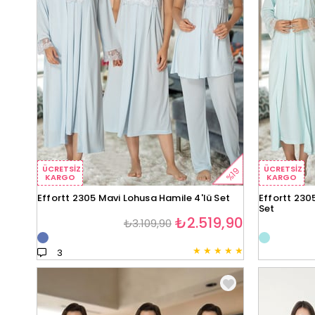
ÜCRETSIZ
ÜCRETSIZ
%19
KARGO
KARGO
Effortt 2305 Mavi Lohusa Hamile 4'lü Set
Effortt 230
Set
₺2.519,90
₺3.109,90
★
★
★
★
★
3