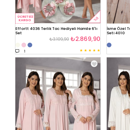
ÜCRETSIZ
%8
KARGO
Effortt 4036 Terlik Tac Hediyeli Hamile 6'lı
İsme Özel T
Set
Seti 4010
₺2.869,90
₺3.109,90
★
★
★
★
★
1