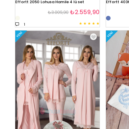
Effortt 2050 Lohusa Hamile 4 lü set
Effortt 403
₺2.559,90
₺3.009,90
★
★
★
★
★
1
YENI
YENI