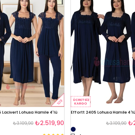
ÜCRETSIZ
%19
KARGO
5 Lacivert Lohusa Hamile 4'lü
Effortt 2405 Lohusa Hamile 4'lü
₺2.519,90
₺2
₺3.109,90
₺3.109,90
★
★
★
★
★