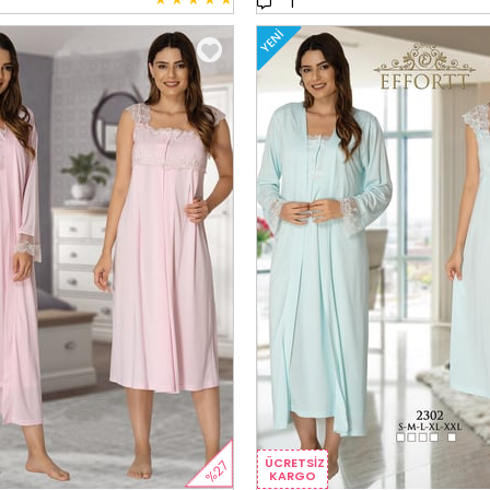
1
YENI
ÜCRETSIZ
%27
KARGO