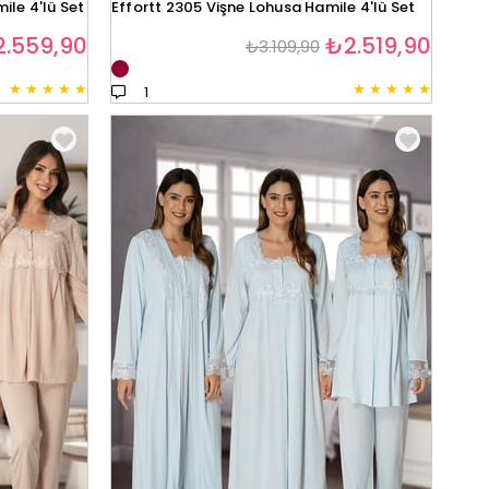
le 4'lü Set
Effortt 2305 Vişne Lohusa Hamile 4'lü Set
.559,90
₺2.519,90
₺3.109,90
★
★
★
★
★
★
★
★
★
★
1