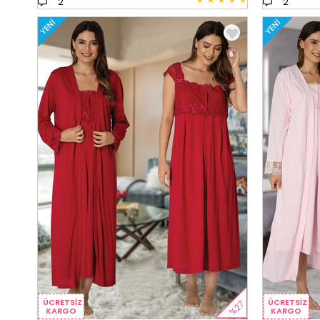
2
2
YENI
YENI
ÜCRETSIZ
ÜCRETSIZ
%27
KARGO
KARGO