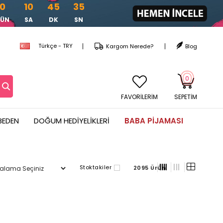
0
10
45
33
ÜN
SA
DK
SN
Türkçe - TRY
Kargom Nerede?
Blog
0
FAVORİLERİM
SEPETIM
BEDEN
DOĞUM HEDIYELIKLERI
BABA PIJAMASI
Stoktakiler
2095 Ürün