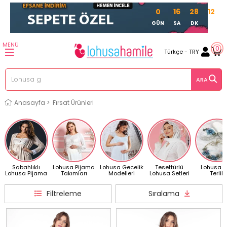
0
16
28
11
GÜN
SA
DK
SN
MENÜ
0
Türkçe - TRY
Anasayfa
>
Fırsat Ürünleri
Sabahlıklı
Lohusa Pijama
Lohusa Gecelik
Tesettürlü
Lohusa T
Lohusa Pijama
Takımları
Modelleri
Lohusa Setleri
Terlik
Filtreleme
Sıralama