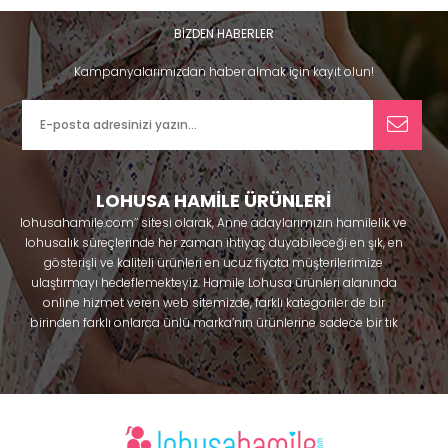
BİZDEN HABERLER
Kampanyalarımızdan haber almak için kayıt olun!
LOHUSA HAMİLE ÜRÜNLERİ
lohusahamile.com’’ sitesi olarak, Anne adaylarımızın hamilelik ve
lohusalık süreçlerinde her zaman ihtiyaç duyabileceği en şık, en
gösterişli ve kaliteli ürünleri en ucuz fiyata müşterilerimize
ulaştırmayı hedeflemekteyiz. Hamile Lohusa ürünleri alanında
online hizmet veren web sitemizde, farklı kategoriler de bir
birinden farklı onlarca ünlü marka’nın ürünlerine sadece bir tık
uzaklıkta olacaksınız. Hem hamilelik öncesi hem doğum sonrası
kullanabileceğiniz ürünler ile gebelik döneminizi huzur içinde
geçirmenize yardımcı olmaya çalışmaktayız. Annelerimizin
ihtiyaç duydukları lohusa pijama, lohusa gecelik, lohusa
sabahlık, hamile pijama, hamile gecelik, Emzirme sütyeni,
Emzirme atleti, Lohusa taç ve terlik gibi ürünleri bir çok model