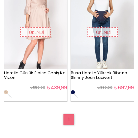
TÜKENDI
TÜKENDI
Hamile Günlük Elbise Geniş Kol
Busa Hamile Yüksek Ribana
Vizon
Skınny Jean Lacivert
₺439,99
₺692,99
₺550,00
₺880,00
1