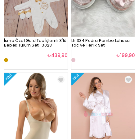
İsme Özel Gold Tac İşlemli 3'lü
Lh 334 Pudra Pembe Lohusa
Bebek Tulum Seti-3023
Tac ve Terlik Seti
₺439,90
₺199,90
YENI
YENI