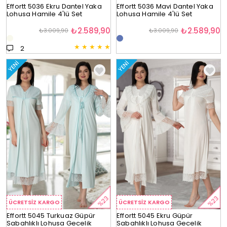
Effortt 5036 Ekru Dantel Yaka
Effortt 5036 Mavi Dantel Yaka
Lohusa Hamile 4'lü Set
Lohusa Hamile 4'lü Set
₺2.589,90
₺2.589,90
₺3.009,90
₺3.009,90
★
★
★
★
★
2
YENI
YENI
%23
%23
ÜCRETSIZ KARGO
ÜCRETSIZ KARGO
Effortt 5045 Turkuaz Güpür
Effortt 5045 Ekru Güpür
Sabahlıklı Lohusa Gecelik
Sabahlıklı Lohusa Gecelik