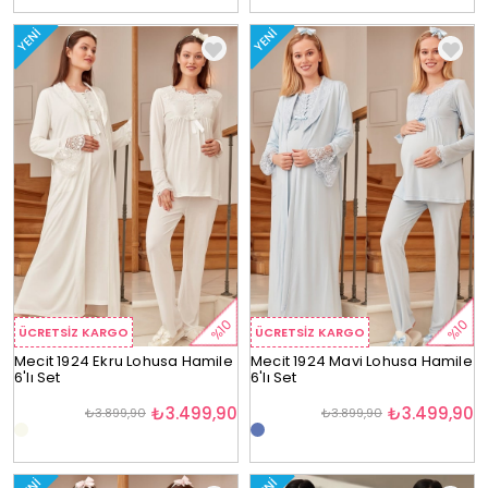
YENI
YENI
%10
%10
ÜCRETSIZ KARGO
ÜCRETSIZ KARGO
Mecit 1924 Ekru Lohusa Hamile
Mecit 1924 Mavi Lohusa Hamile
6'lı Set
6'lı Set
₺3.499,90
₺3.499,90
₺3.899,90
₺3.899,90