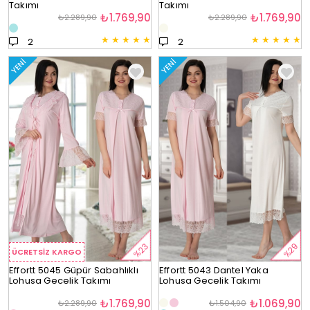
Takımı
Takımı
₺1.769,90
₺1.769,90
₺2.289,90
₺2.289,90
★
★
★
★
★
★
★
★
★
★
2
2
YENI
YENI
%29
%23
ÜCRETSIZ KARGO
Effortt 5045 Güpür Sabahlıklı
Effortt 5043 Dantel Yaka
Lohusa Gecelik Takımı
Lohusa Gecelik Takımı
₺1.769,90
₺1.069,90
₺2.289,90
₺1.504,90