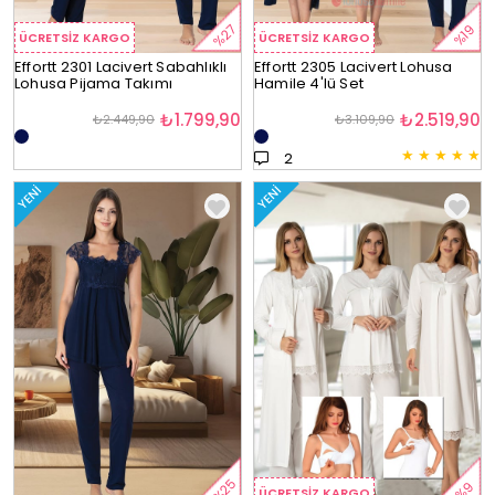
%27
%19
ÜCRETSIZ KARGO
ÜCRETSIZ KARGO
Effortt 2301 Lacivert Sabahlıklı
Effortt 2305 Lacivert Lohusa
Lohusa Pijama Takımı
Hamile 4'lü Set
₺1.799,90
₺2.519,90
₺2.449,90
₺3.109,90
★
★
★
★
★
2
YENI
YENI
%25
%9
ÜCRETSIZ KARGO