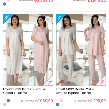
₺2.589,90
₺1.849,90
₺3.009,90
₺2.499,90
YENI
YENI
%28
%25
Effortt 5033 Dantelli Lohusa
Effortt 5032 Dantel Yaka
Gecelik Takımı
Lohusa Pijama Takımı
₺1.069,90
₺1.209,90
₺1.494,90
₺1.619,90