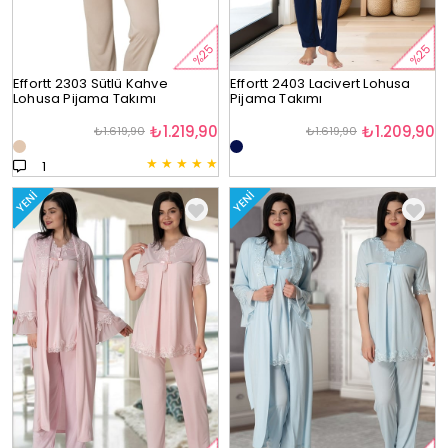
%25
%25
Effortt 2303 Sütlü Kahve
Effortt 2403 Lacivert Lohusa
Lohusa Pijama Takımı
Pijama Takımı
₺1.219,90
₺1.209,90
₺1.619,90
₺1.619,90
★
★
★
★
★
1
YENI
YENI