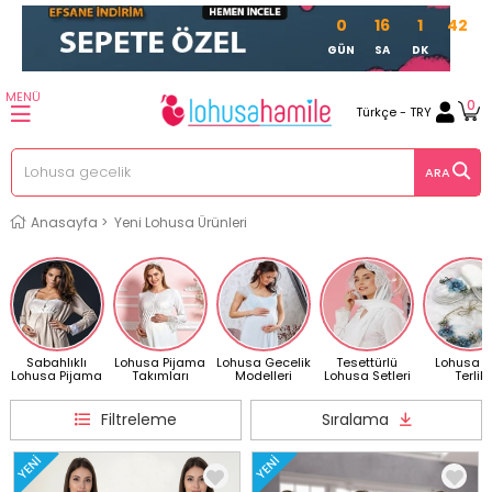
0
16
1
39
GÜN
SA
DK
SN
MENÜ
0
Türkçe - TRY
Anasayfa
>
Yeni Lohusa Ürünleri
Sabahlıklı
Lohusa Pijama
Lohusa Gecelik
Tesettürlü
Lohusa T
Lohusa Pijama
Takımları
Modelleri
Lohusa Setleri
Terlik
Filtreleme
Sıralama
YENI
YENI