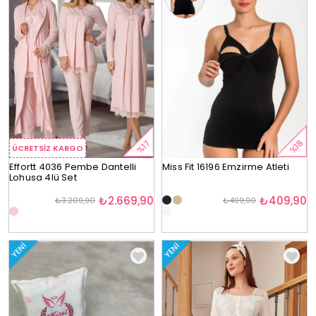
%18
%17
ÜCRETSIZ KARGO
Effortt 4036 Pembe Dantelli
Miss Fit 16196 Emzirme Atleti
Lohusa 4lü Set
₺2.669,90
₺409,90
₺3.209,90
₺499,90
YENI
YENI