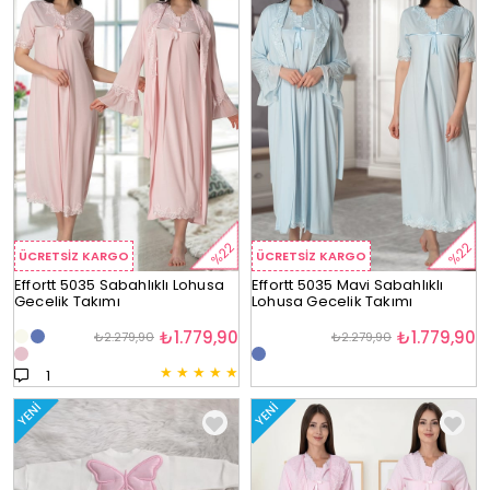
%22
%22
ÜCRETSIZ KARGO
ÜCRETSIZ KARGO
Effortt 5035 Sabahlıklı Lohusa
Effortt 5035 Mavi Sabahlıklı
Gecelik Takımı
Lohusa Gecelik Takımı
₺1.779,90
₺1.779,90
₺2.279,90
₺2.279,90
★
★
★
★
★
1
YENI
YENI