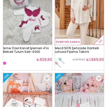
%11
ÜCRETSIZ KARGO
İsme Özel Kanat İşlemeli 4'lü
Mecit 5015 Şehzade Dantelli
Bebek Tulum Seti-4000
Lohusa Pijama Takımı
₺829,90
₺1.669,90
₺1.879,90
YENI
YENI