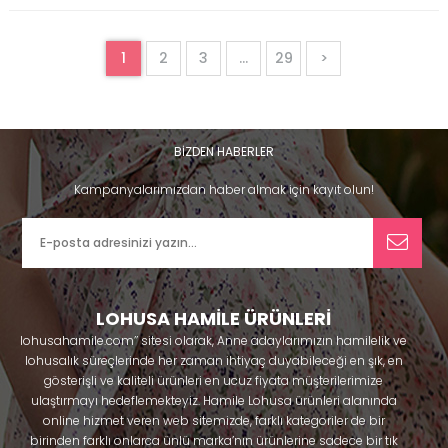
1
2
3
...
29
>
BİZDEN HABERLER
Kampanyalarımızdan haber almak için kayıt olun!
LOHUSA HAMİLE ÜRÜNLERİ
lohusahamile.com’’ sitesi olarak, Anne adaylarımızın hamilelik ve
lohusalık süreçlerinde her zaman ihtiyaç duyabileceği en şık, en
gösterişli ve kaliteli ürünleri en ucuz fiyata müşterilerimize
ulaştırmayı hedeflemekteyiz. Hamile Lohusa ürünleri alanında
online hizmet veren web sitemizde, farklı kategoriler de bir
birinden farklı onlarca ünlü marka’nın ürünlerine sadece bir tık