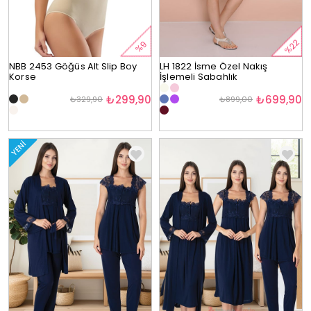
%22
%9
NBB 2453 Göğüs Alt Slip Boy
LH 1822 İsme Özel Nakış
Korse
İşlemeli Sabahlık
₺299,90
₺699,90
₺329,90
₺899,00
YENI