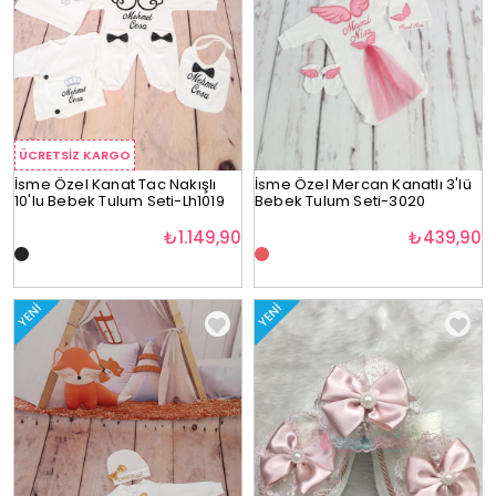
ÜCRETSIZ KARGO
İsme Özel Kanat Tac Nakışlı
İsme Özel Mercan Kanatlı 3'lü
10'lu Bebek Tulum Seti-Lh1019
Bebek Tulum Seti-3020
₺1.149,90
₺439,90
YENI
YENI