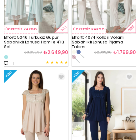
%25
%13
ÜCRETSIZ KARGO
ÜCRETSIZ KARGO
Effortt 5046 Turkuaz Güpür
Effortt 4074 Kolları Volanlı
Sabahlıklı Lohusa Hamile 4'lü
Sabahlıklı Lohusa Pijama
Set
Takımı
₺2.649,90
₺1.799,90
₺3.059,90
₺2.399,90
★
★
★
★
★
1
YENI
YENI