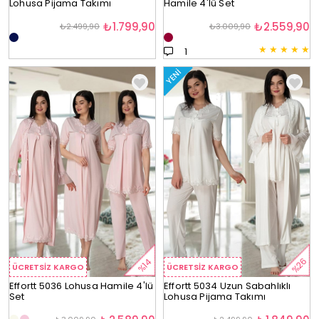
Lohusa Pijama Takımı
Hamile 4'lü Set
₺1.799,90
₺2.559,90
₺2.499,90
₺3.009,90
★
★
★
★
★
1
YENI
%26
%14
ÜCRETSIZ KARGO
ÜCRETSIZ KARGO
Effortt 5036 Lohusa Hamile 4'lü
Effortt 5034 Uzun Sabahlıklı
Set
Lohusa Pijama Takımı