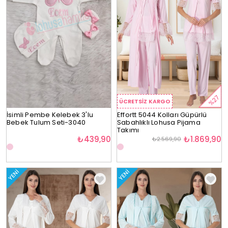
%27
ÜCRETSIZ KARGO
İsimli Pembe Kelebek 3'lu
Effortt 5044 Kolları Güpürlü
Bebek Tulum Seti-3040
Sabahlıklı Lohusa Pijama
Takımı
₺439,90
₺1.869,90
₺2.569,90
YENI
YENI