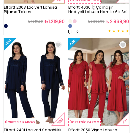
Effortt 2303 Lacivert Lohusa
Effortt 4036 İç Çamaşır
Pijama Takımı
Hediyeli Lohusa Hamile 6'lı Set
₺1.219,90
₺2.969,90
₺1.619,90
₺3.259,90
★
★
★
★
★
2
YENI
YENI
%28
%15
ÜCRETSIZ KARGO
ÜCRETSIZ KARGO
Effortt 2401 Lacivert Sabahlıklı
Effortt 2050 Vişne Lohusa