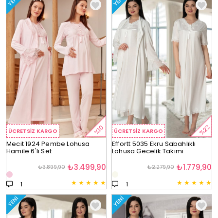
YENI
YENI
%22
%10
ÜCRETSIZ KARGO
ÜCRETSIZ KARGO
Mecit 1924 Pembe Lohusa
Effortt 5035 Ekru Sabahlıklı
Hamile 6'lı Set
Lohusa Gecelik Takımı
₺3.499,90
₺1.779,90
₺3.899,90
₺2.279,90
★
★
★
★
★
★
★
★
★
★
1
1
YENI
YENI