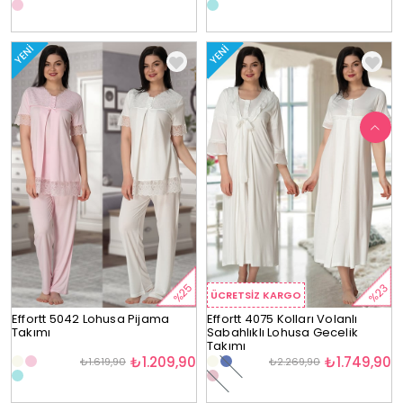
YENI
YENI
%25
%23
ÜCRETSIZ KARGO
Effortt 5042 Lohusa Pijama
Effortt 4075 Kolları Volanlı
Takımı
Sabahlıklı Lohusa Gecelik
Takımı
₺1.209,90
₺1.749,90
₺1.619,90
₺2.269,90