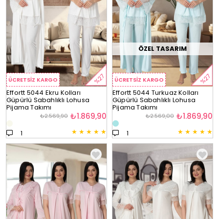
ÖZEL TASARIM
%27
%27
ÜCRETSIZ KARGO
ÜCRETSIZ KARGO
Effortt 5044 Ekru Kolları
Effortt 5044 Turkuaz Kolları
Güpürlü Sabahlıklı Lohusa
Güpürlü Sabahlıklı Lohusa
Pijama Takımı
Pijama Takımı
₺1.869,90
₺1.869,90
₺2.569,90
₺2.569,00
★
★
★
★
★
★
★
★
★
★
1
1