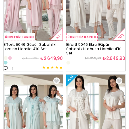
%13
%13
ÜCRETSIZ KARGO
ÜCRETSIZ KARGO
Effortt 5046 Güpür Sabahlıklı
Effortt 5046 Ekru Güpür
Lohusa Hamile 4'lü Set
Sabahlıklı Lohusa Hamile 4'lü
Set
₺2.649,90
₺2.649,90
₺3.059,90
₺3.059,90
★
★
★
★
★
1
YENI