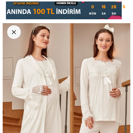
0
16
26
4
GÜN
SA
DK
SN