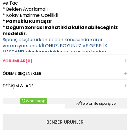
ve Tac
* Belden Ayarlamalı
* Kolay Emzirme Özellikli
* Pamuklu Kumaştır
* Doğum Sonrası Rahatlıkla kullanabileceğiniz
modeldir.
Sipariş oluştururken beden konusunda karar
veremiyorsanız KİLONUZ, BOYUNUZ VE GEBELİK
HAFTANIZ alanlarını doldurun en uygun beden
tarafınıza gönderilecektir.
YORUMLAR
(0)
ÖDEME SEÇENEKLERI
DEĞIŞIM & İADE
WhatsApp
Telefon ile sipariş ver
BENZER ÜRÜNLER