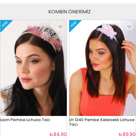
KOMBİN ÖNERİMİZ
YENI
YENI
Liam Pembe Lohusa Tacı
LH 1240 Pembe Kelebekli Lohusa
Tacı
₺84,90
₺89,90