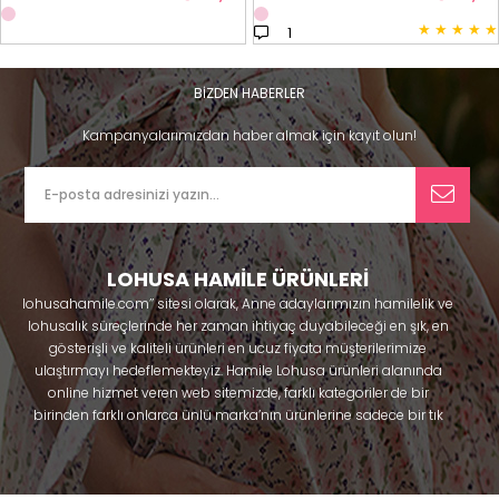
★
★
★
★
★
1
BİZDEN HABERLER
Kampanyalarımızdan haber almak için kayıt olun!
LOHUSA HAMİLE ÜRÜNLERİ
lohusahamile.com’’ sitesi olarak, Anne adaylarımızın hamilelik ve
lohusalık süreçlerinde her zaman ihtiyaç duyabileceği en şık, en
gösterişli ve kaliteli ürünleri en ucuz fiyata müşterilerimize
ulaştırmayı hedeflemekteyiz. Hamile Lohusa ürünleri alanında
online hizmet veren web sitemizde, farklı kategoriler de bir
birinden farklı onlarca ünlü marka’nın ürünlerine sadece bir tık
uzaklıkta olacaksınız. Hem hamilelik öncesi hem doğum sonrası
kullanabileceğiniz ürünler ile gebelik döneminizi huzur içinde
geçirmenize yardımcı olmaya çalışmaktayız. Annelerimizin