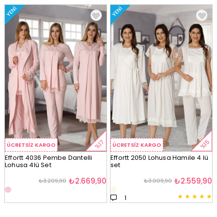
YENI
YENI
%15
%17
ÜCRETSIZ KARGO
ÜCRETSIZ KARGO
Effortt 4036 Pembe Dantelli
Effortt 2050 Lohusa Hamile 4 lü
Lohusa 4lü Set
set
₺2.669,90
₺2.559,90
₺3.209,90
₺3.009,90
★
★
★
★
★
1