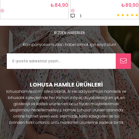
₺84,90
₺89,90
★
★
★
★
★
1
BİZDEN HABERLER
Kampanyalarımızdan haber almak için kayıt olun!
LOHUSA HAMİLE ÜRÜNLERİ
lohusahamile.com’’ sitesi olarak, Anne adaylarımızın hamilelik ve
lohusalık süreçlerinde her zaman ihtiyaç duyabileceği en şık, en
gösterişli ve kaliteli ürünleri en ucuz fiyata müşterilerimize
ulaştırmayı hedeflemekteyiz. Hamile Lohusa ürünleri alanında
online hizmet veren web sitemizde, farklı kategoriler de bir
birinden farklı onlarca ünlü marka’nın ürünlerine sadece bir tık
uzaklıkta olacaksınız. Hem hamilelik öncesi hem doğum sonrası
kullanabileceğiniz ürünler ile gebelik döneminizi huzur içinde