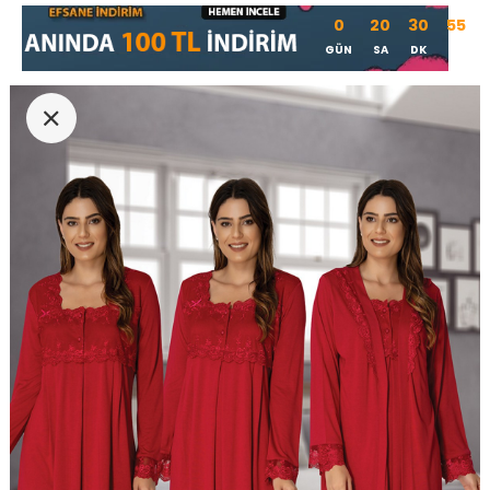
0
20
30
54
GÜN
SA
DK
SN