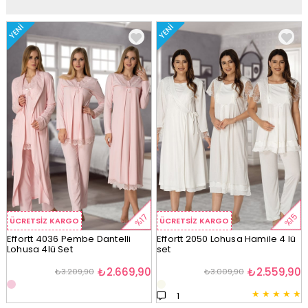
YENI
YENI
%15
%17
ÜCRETSIZ KARGO
ÜCRETSIZ KARGO
Effortt 4036 Pembe Dantelli
Effortt 2050 Lohusa Hamile 4 lü
Lohusa 4lü Set
set
₺2.669,90
₺2.559,90
₺3.209,90
₺3.009,90
★
★
★
★
★
1