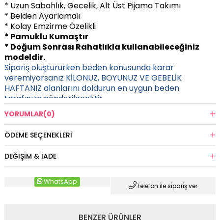
* Uzun Sabahlık, Gecelik, Alt Üst Pijama Takımı
* Belden Ayarlamalı
* Kolay Emzirme Özelikli
* Pamuklu Kumaştır
* Doğum Sonrası Rahatlıkla kullanabileceğiniz
modeldir.
Sipariş oluştururken beden konusunda karar
veremiyorsanız KİLONUZ, BOYUNUZ VE GEBELİK
HAFTANIZ alanlarını doldurun en uygun beden
tarafınıza gönderilecektir.
YORUMLAR
(0)
ÖDEME SEÇENEKLERI
DEĞIŞIM & İADE
WhatsApp
Telefon ile sipariş ver
BENZER ÜRÜNLER