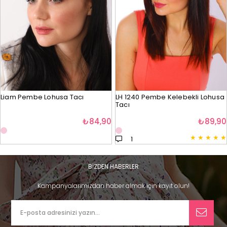
Liam Pembe Lohusa Tacı
LH 1240 Pembe Kelebekli Lohusa
Tacı
₺84,90
₺89,90
★
★
★
★
★
1
BİZDEN HABERLER
Kampanyalarımızdan haber almak için kayıt olun!