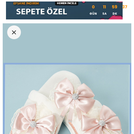
0
11
59
36
GÜN
SA
DK
SN