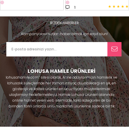
★
★
★
★
★
1
BİZDEN HABERLER
Kampanyalarımızdan haber almak için kayıt olun!
LOHUSA HAMİLE ÜRÜNLERİ
lohusahamile.com’’ sitesi olarak, Anne adaylarımızın hamilelik ve
lohusalık süreçlerinde her zaman ihtiyaç duyabileceği en şık, en
gösterişli ve kaliteli ürünleri en ucuz fiyata müşterilerimize
ulaştırmayı hedeflemekteyiz. Hamile Lohusa ürünleri alanında
online hizmet veren web sitemizde, farklı kategoriler de bir
birinden farklı onlarca ünlü marka’nın ürünlerine sadece bir tık
uzaklıkta olacaksınız. Hem hamilelik öncesi hem doğum sonrası
kullanabileceğiniz ürünler ile gebelik döneminizi huzur içinde
geçirmenize yardımcı olmaya çalışmaktayız. Annelerimizin