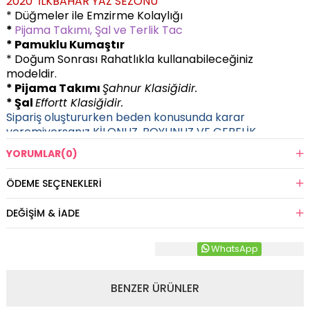
2020 İLKBAHAR YAZ SEZONU
* Düğmeler ile Emzirme Kolaylığı
*
P
ijama Takımı, Şal ve Terlik Tac
* Pamuklu Kumaştır
* Doğum Sonrası Rahatlıkla kullanabileceğiniz
modeldir.
* Pijama Takımı
Şahnur Klasiğidir.
* Şal
Effortt
Klasiğidir.
Sipariş oluştururken beden konusunda karar
veremiyorsanız KİLONUZ, BOYUNUZ VE GEBELİK
HAFTANIZ alanlarını doldurun en uygun beden
YORUMLAR
(0)
tarafınıza gönderilecektir.
ÖDEME SEÇENEKLERI
DEĞIŞIM & İADE
WhatsApp
BENZER ÜRÜNLER