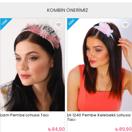
KOMBİN ÖNERİMİZ
YENI
YENI
Liam Pembe Lohusa Tacı
LH 1240 Pembe Kelebekli Lohusa
Tacı
₺84,90
₺89,90