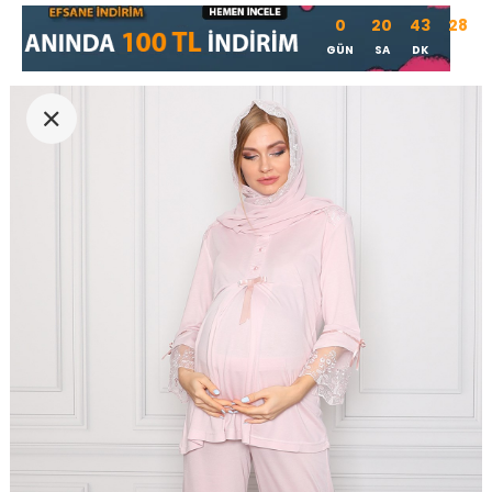
0
20
43
28
GÜN
SA
DK
SN