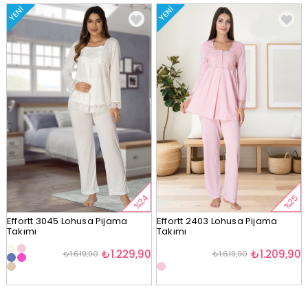
YENI
YENI
%24
%25
Effortt 3045 Lohusa Pijama
Effortt 2403 Lohusa Pijama
Takımı
Takımı
₺1.229,90
₺1.209,90
₺1.619,90
₺1.619,90