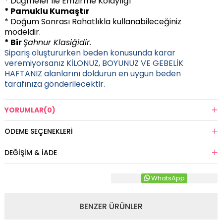
* Düğmeler ile Emzirme Kolaylığı
* Pamuklu Kumaştır
* Doğum Sonrası Rahatlıkla kullanabileceğiniz
modeldir.
* Bir
Şahnur Klasiğidir.
Sipariş oluştururken beden konusunda karar
veremiyorsanız KİLONUZ, BOYUNUZ VE GEBELİK
HAFTANIZ alanlarını doldurun en uygun beden
tarafınıza gönderilecektir.
YORUMLAR
(0)
ÖDEME SEÇENEKLERI
DEĞIŞIM & İADE
WhatsApp
BENZER ÜRÜNLER