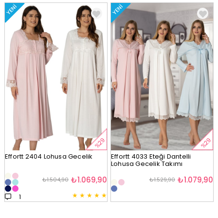
YENI
YENI
%29
%29
Effortt 2404 Lohusa Gecelik
Effortt 4033 Eteği Dantelli
Lohusa Gecelik Takımı
₺1.069,90
₺1.079,90
₺1.504,90
₺1.529,90
★
★
★
★
★
1