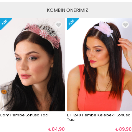
KOMBİN ÖNERİMİZ
YENI
YENI
Liam Pembe Lohusa Tacı
LH 1240 Pembe Kelebekli Lohusa
Tacı
₺84,90
₺89,90