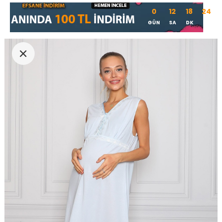
0
12
18
24
GÜN
SA
DK
SN