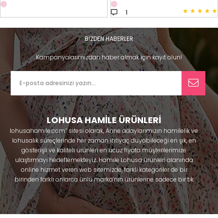
★
★
★
★
★
1
BİZDEN HABERLER
Kampanyalarımızdan haber almak için kayıt olun!
LOHUSA HAMİLE ÜRÜNLERİ
lohusahamile.com’’ sitesi olarak, Anne adaylarımızın hamilelik ve
lohusalık süreçlerinde her zaman ihtiyaç duyabileceği en şık, en
gösterişli ve kaliteli ürünleri en ucuz fiyata müşterilerimize
ulaştırmayı hedeflemekteyiz. Hamile Lohusa ürünleri alanında
online hizmet veren web sitemizde, farklı kategoriler de bir
birinden farklı onlarca ünlü marka’nın ürünlerine sadece bir tık
uzaklıkta olacaksınız. Hem hamilelik öncesi hem doğum sonrası
kullanabileceğiniz ürünler ile gebelik döneminizi huzur içinde
geçirmenize yardımcı olmaya çalışmaktayız. Annelerimizin