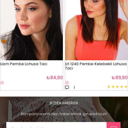
Liam Pembe Lohusa Tacı
LH 1240 Pembe Kelebekli Lohusa
Tacı
₺84,90
₺89,90
★
★
★
★
★
1
BİZDEN HABERLER
Kampanyalarımızdan haber almak için kayıt olun!