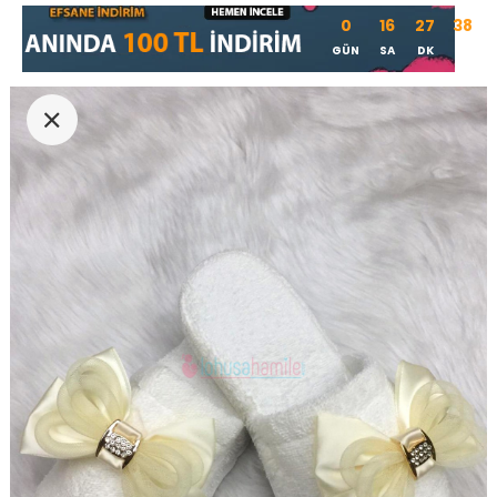
0
16
27
37
GÜN
SA
DK
SN