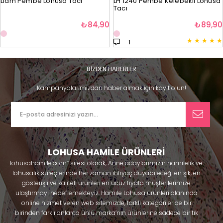
Liam Pembe Lohusa Tacı
LH 1240 Pembe Kelebekli Lohusa
Tacı
₺84,90
₺89,90
★
★
★
★
★
1
BİZDEN HABERLER
Kampanyalarımızdan haber almak için kayıt olun!
LOHUSA HAMİLE ÜRÜNLERİ
lohusahamile.com’’ sitesi olarak, Anne adaylarımızın hamilelik ve
lohusalık süreçlerinde her zaman ihtiyaç duyabileceği en şık, en
gösterişli ve kaliteli ürünleri en ucuz fiyata müşterilerimize
ulaştırmayı hedeflemekteyiz. Hamile Lohusa ürünleri alanında
online hizmet veren web sitemizde, farklı kategoriler de bir
birinden farklı onlarca ünlü marka’nın ürünlerine sadece bir tık
uzaklıkta olacaksınız. Hem hamilelik öncesi hem doğum sonrası