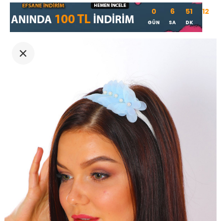
0
6
51
11
GÜN
SA
DK
SN