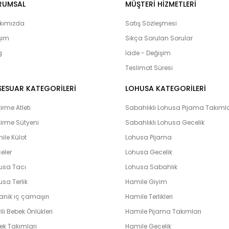
lohusa çarş
Onur, Free Angel, Çağrı,
RUMSAL
MÜŞTERI HIZMETLERI
ürünlerine ulaşabilirsiniz. Hamilelik
adayları’nın yanı sıra Bebeklerimiz
kımızda
Satış Sözleşmesi
olduğumuz bebek setlerimiz yoğun i
işim
Sıkça Sorulan Sorular
çıkış setlerini yaptıran ve memnuni
g
bulunmaktadır. Lohusahamile sitesi 
İade - Değişim
vermeye çalışmaktadır. Kapıda kredi k
Teslimat Süresi
peşin ve taksit yapabilme imkanı il
hamile olarak en hızlı bir şekilde bi
SESUAR KATEGORİLERİ
LOHUSA KATEGORİLERİ
unutmayın. Unutmayalım ki ‘’Farklılık k
rme Atleti
Sabahlıklı Lohusa Pijama Takımla
irme Sütyeni
Sabahlıklı Lohusa Gecelik
ile Külot
Lohusa Pijama
eler
Lohusa Gecelik
usa Tacı
Lohusa Sabahlık
sa Terlik
Hamile Giyim
anik iç çamaşırı
Hamile Terlikleri
ili Bebek Önlükleri
Hamile Pijama Takımları
ek Takımları
Hamile Gecelik