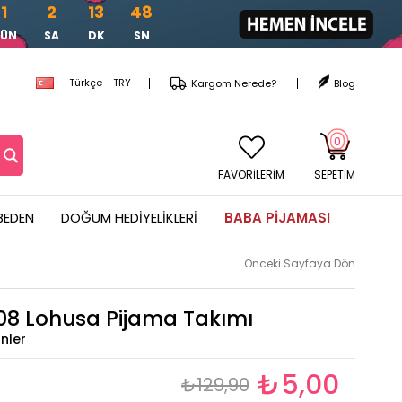
1
2
13
47
GÜN
SA
DK
SN
Türkçe - TRY
Kargom Nerede?
Blog
0
FAVORİLERİM
SEPETIM
BEDEN
DOĞUM HEDIYELIKLERI
BABA PIJAMASI
Önceki Sayfaya Dön
8 Lohusa Pijama Takımı
₺5,00
₺129,90