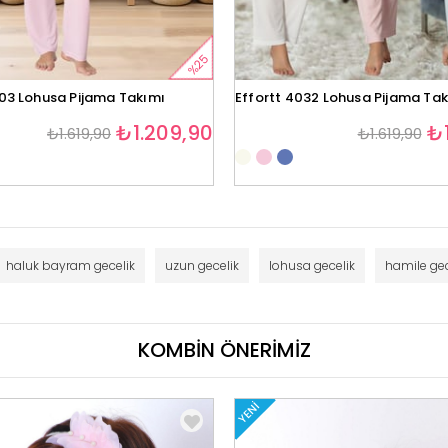
%25
403 Lohusa Pijama Takımı
Effortt 4032 Lohusa Pijama Ta
₺1.209,90
₺1
₺1.619,90
₺1.619,90
haluk bayram gecelik
uzun gecelik
lohusa gecelik
hamile gec
KOMBİN ÖNERİMİZ
YENI