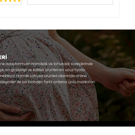
★
★
★
★
★
3
ERİ
nne adaylarımızın hamilelik ve lohusalık süreçlerinde
, en gösterişli ve kaliteli ürünleri en ucuz fiyata
mekteyiz. Hamile Lohusa ürünleri alanında online
tegoriler de bir birinden farklı onlarca ünlü marka’nın
 olacaksınız. Hem hamilelik öncesi hem doğum sonrası
lik döneminizi huzur içinde geçirmenize yardımcı
 ihtiyaç duydukları lohusa pijama, lohusa gecelik,
ile gecelik, Emzirme sütyeni, Emzirme atleti, Lohusa
odel seçenekleriyle bir birinden güzel kombinler
Effortt
niz. Sitemiz üzerinden satın alabileceğiniz;
za, Poleren, Anıl, Polkan, Şahnur, Pijamis, miss mirella,
ambaşka, Polat yıldız, Aqua, Penye mood, Xses, Şule