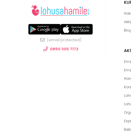
KU
Hak
ilet
Blo
[email protected]
0850 305 7172
AK
Emzi
Emz
Ham
Kors
Loh
Lohu
Org
Espr
Beb