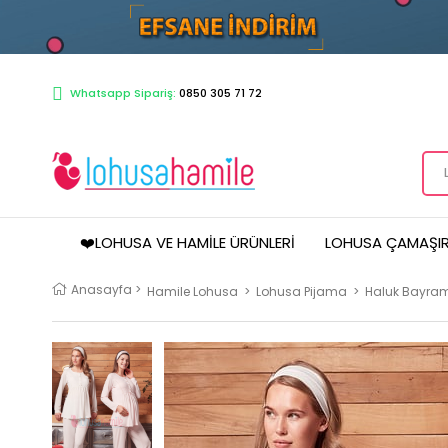
Whatsapp Sipariş:
0850 305 71 72
❤️LOHUSA VE HAMILE ÜRÜNLERI
LOHUSA ÇAMAŞIR
Anasayfa
>
Hamile Lohusa
>
Lohusa Pijama
>
Haluk Bayram