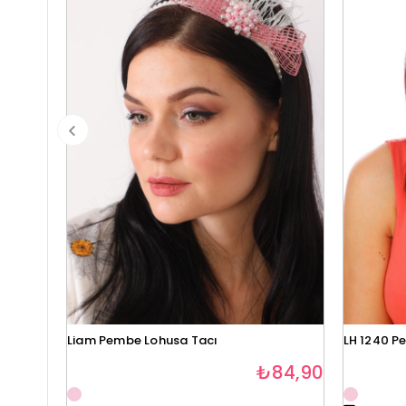
Liam Pembe Lohusa Tacı
LH 1240 P
₺84,90