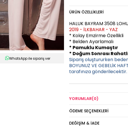
ÜRÜN ÖZELLIKLERI
HALUK BAYRAM 3508 LOHU
2019 - İLKBAHAR - YAZ
* Kolay Emzirme Özellikli
* Belden Ayarlamalı
* Pamuklu Kumaştır
* Doğum Sonrası Rahatlı
WhatsApp ile sipariş ver
Sipariş oluştururken bede
BOYUNUZ VE GEBELİK HAFTA
tarafınıza gönderilecektir.
YORUMLAR
(0)
ÖDEME SEÇENEKLERI
DEĞIŞIM & İADE