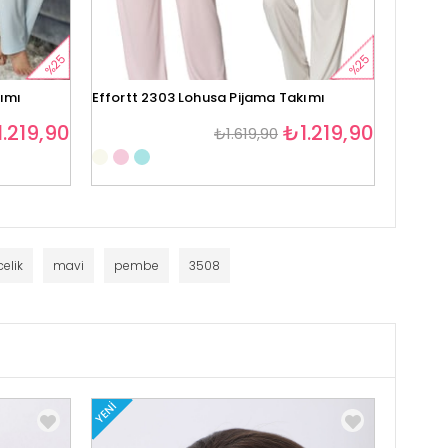
%25
%25
kımı
Effortt 2303 Lohusa Pijama Takımı
Effortt
.219,90
₺1.219,90
₺1.619,90
1
elik
mavi
pembe
3508
YENI
YENI