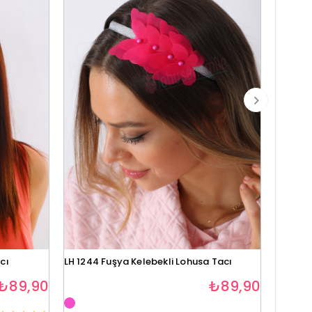
cı
LH 1244 Fuşya Kelebekli Lohusa Tacı
Lh1280 
₺89,90
₺89,90