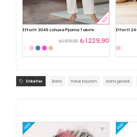
%24
Effortt 3045 Lohusa Pijama Takımı
Effortt 2
₺1.229,90
₺1.619,90
Etiketler
Baha
haluk bayram
baha gecelik
YENI
YENI