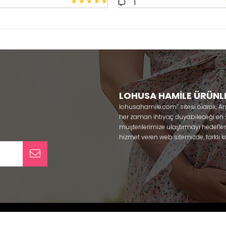
★
★
★
★
★
1
LOHUSA HAMİLE ÜRÜNL
lohusahamile.com’’ sitesi olarak, A
her zaman ihtiyaç duyabileceği en şık
müşterilerimize ulaştırmayı hedefle
hizmet veren web sitemizde, farklı ka
ürünlerine sadece bir tık uzaklıkta
kullanabileceğiniz ürünler ile gebe
olmaya çalışmaktayız. Annelerimizin
lohusa sabahlık, hamile pijama, ham
taç ve terlik gibi ürünleri bir çok m
yaparak güven içinde satın alabiliri
pijama
, Mecit, Tuba, Fc Fantasy, Fey
alos, Rozalinda, Bone Club, Oyda, B