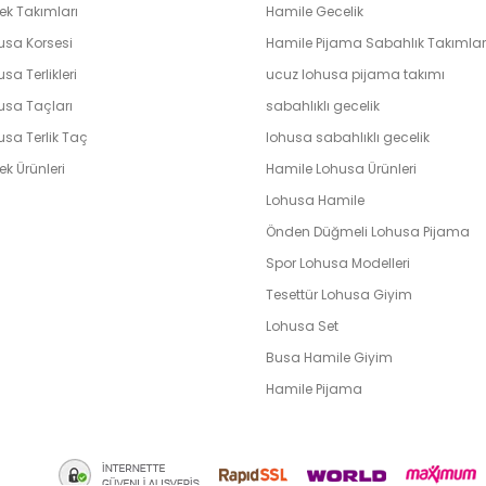
ek Takımları
Hamile Gecelik
usa Korsesi
Hamile Pijama Sabahlık Takımlar
sa Terlikleri
ucuz lohusa pijama takımı
usa Taçları
sabahlıklı gecelik
usa Terlik Taç
lohusa sabahlıklı gecelik
k Ürünleri
Hamile Lohusa Ürünleri
Lohusa Hamile
Önden Düğmeli Lohusa Pijama
Spor Lohusa Modelleri
Tesettür Lohusa Giyim
Lohusa Set
Busa Hamile Giyim
Hamile Pijama