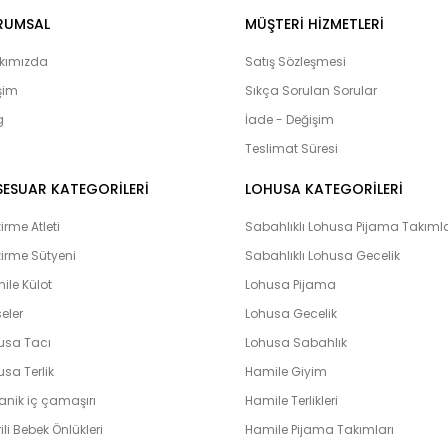
lohusa çarş
Onur, Free Angel, Çağrı,
RUMSAL
MÜŞTERI HIZMETLERI
ürünlerine ulaşabilirsiniz. Hamilelik
adayları’nın yanı sıra Bebeklerimiz
kımızda
Satış Sözleşmesi
olduğumuz bebek setlerimiz yoğun i
işim
Sıkça Sorulan Sorular
çıkış setlerini yaptıran ve memnuni
g
bulunmaktadır. Lohusahamile sitesi 
İade - Değişim
vermeye çalışmaktadır. Kapıda kredi k
Teslimat Süresi
peşin ve taksit yapabilme imkanı il
hamile olarak en hızlı bir şekilde bi
SESUAR KATEGORİLERİ
LOHUSA KATEGORİLERİ
unutmayın. Unutmayalım ki ‘’Farklılık k
rme Atleti
Sabahlıklı Lohusa Pijama Takımla
irme Sütyeni
Sabahlıklı Lohusa Gecelik
ile Külot
Lohusa Pijama
eler
Lohusa Gecelik
usa Tacı
Lohusa Sabahlık
sa Terlik
Hamile Giyim
anik iç çamaşırı
Hamile Terlikleri
ili Bebek Önlükleri
Hamile Pijama Takımları