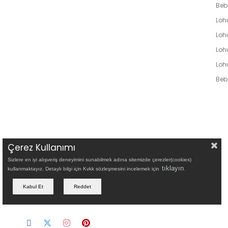
Beb
Loh
Lohu
Loh
Loh
Bebe
Çerez Kullanımı
Sizlere en iyi alışveriş deneyimini sunabilmek adına sitemizde çerezler(cookies)
tıklayın
.
kullanmaktayız. Detaylı bilgi için Kvkk sözleşmesini incelemek için
Kabul Et
Reddet