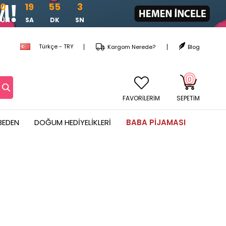
0
19
55
3
GÜN
SA
DK
SN
Türkçe - TRY
Kargom Nerede?
Blog
0
FAVORİLERİM
SEPETIM
BEDEN
DOĞUM HEDIYELIKLERI
BABA PIJAMASI