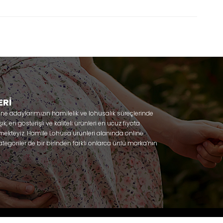
ERİ
nne adaylarımızın hamilelik ve lohusalık süreçlerinde
, en gösterişli ve kaliteli ürünleri en ucuz fiyata
mekteyiz. Hamile Lohusa ürünleri alanında online
tegoriler de bir birinden farklı onlarca ünlü marka’nın
 olacaksınız. Hem hamilelik öncesi hem doğum sonrası
lik döneminizi huzur içinde geçirmenize yardımcı
 ihtiyaç duydukları lohusa pijama, lohusa gecelik,
ile gecelik, Emzirme sütyeni, Emzirme atleti, Lohusa
odel seçenekleriyle bir birinden güzel kombinler
Effortt
niz. Sitemiz üzerinden satın alabileceğiniz;
za, Poleren, Anıl, Polkan, Şahnur, Pijamis, miss mirella,
ambaşka, Polat yıldız, Aqua, Penye mood, Xses, Şule