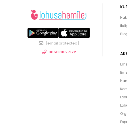
KU
Hak
ilet
Blo
[email protected]
0850 305 7172
AK
Emzi
Emz
Ham
Kors
Loh
Lohu
Org
Espr