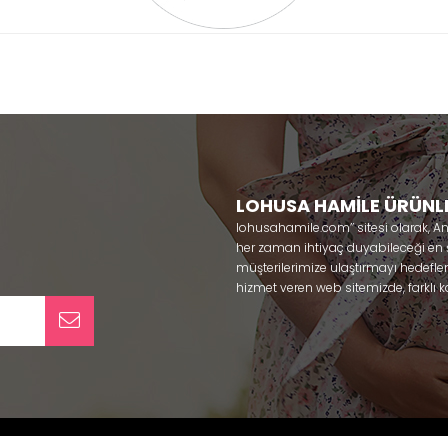
LOHUSA HAMİLE ÜRÜNL
lohusahamile.com’’ sitesi olarak, A
her zaman ihtiyaç duyabileceği en şık
müşterilerimize ulaştırmayı hedefle
hizmet veren web sitemizde, farklı ka
ürünlerine sadece bir tık uzaklıkta
kullanabileceğiniz ürünler ile gebe
olmaya çalışmaktayız. Annelerimizin
lohusa sabahlık, hamile pijama, ham
taç ve terlik gibi ürünleri bir çok m
yaparak güven içinde satın alabiliri
pijama
, Mecit, Tuba, Fc Fantasy, Fey
alos, Rozalinda, Bone Club, Oyda, B