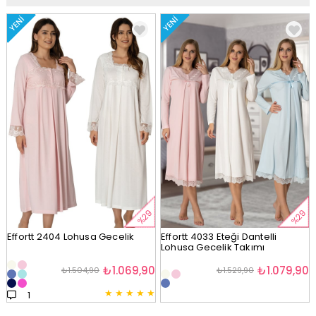
YENI
YENI
%29
%29
Effortt 2404 Lohusa Gecelik
Effortt 4033 Eteği Dantelli
Lohusa Gecelik Takımı
₺1.069,90
₺1.079,90
₺1.504,90
₺1.529,90
★
★
★
★
★
1