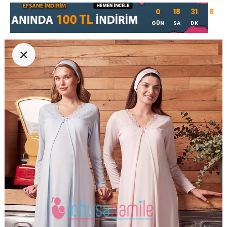
0
18
31
8
GÜN
SA
DK
SN