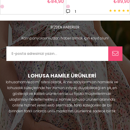
₺84,90
₺89,90
★
★
★
★
★
1
BİZDEN HABERLER
Kampanyalarımızdan haber almak için kayıt olun!
LOHUSA HAMİLE ÜRÜNLERİ
lohusahamile.com’’ sitesi olarak, Anne adaylarımızın hamilelik ve
lohusalık süreçlerinde her zaman ihtiyaç duyabileceği en şık, en
gösterişli ve kaliteli ürünleri en ucuz fiyata müşterilerimize
ulaştırmayı hedeflemekteyiz. Hamile Lohusa ürünleri alanında
online hizmet veren web sitemizde, farklı kategoriler de bir
birinden farklı onlarca ünlü marka’nın ürünlerine sadece bir tık
uzaklıkta olacaksınız. Hem hamilelik öncesi hem doğum sonrası
kullanabileceğiniz ürünler ile gebelik döneminizi huzur içinde
geçirmenize yardımcı olmaya çalışmaktayız. Annelerimizin