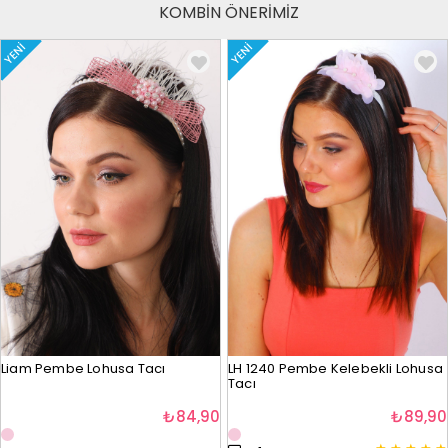
KOMBİN ÖNERİMİZ
YENI
YENI
Liam Pembe Lohusa Tacı
LH 1240 Pembe Kelebekli Lohusa
Tacı
₺84,90
₺89,90