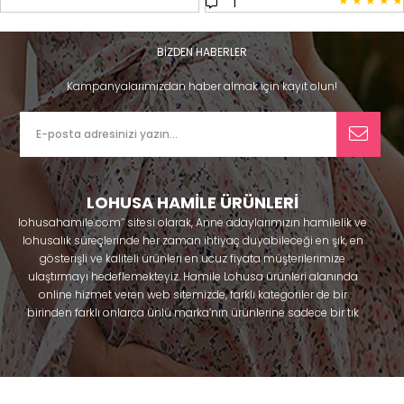
★
★
★
★
★
1
BİZDEN HABERLER
Kampanyalarımızdan haber almak için kayıt olun!
LOHUSA HAMİLE ÜRÜNLERİ
lohusahamile.com’’ sitesi olarak, Anne adaylarımızın hamilelik ve
lohusalık süreçlerinde her zaman ihtiyaç duyabileceği en şık, en
gösterişli ve kaliteli ürünleri en ucuz fiyata müşterilerimize
ulaştırmayı hedeflemekteyiz. Hamile Lohusa ürünleri alanında
online hizmet veren web sitemizde, farklı kategoriler de bir
birinden farklı onlarca ünlü marka’nın ürünlerine sadece bir tık
uzaklıkta olacaksınız. Hem hamilelik öncesi hem doğum sonrası
kullanabileceğiniz ürünler ile gebelik döneminizi huzur içinde
geçirmenize yardımcı olmaya çalışmaktayız. Annelerimizin
ihtiyaç duydukları lohusa pijama, lohusa gecelik, lohusa
sabahlık, hamile pijama, hamile gecelik, Emzirme sütyeni,