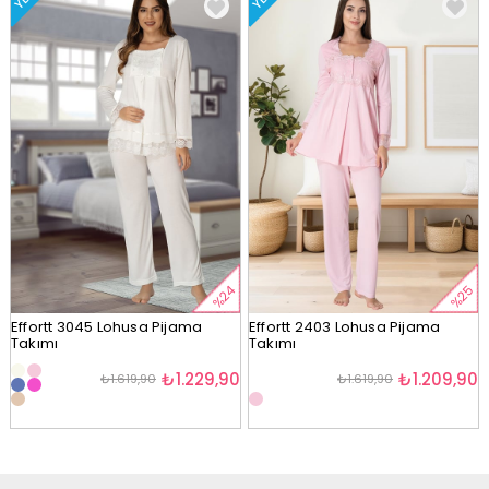
%24
%25
Effortt 3045 Lohusa Pijama
Effortt 2403 Lohusa Pijama
Takımı
Takımı
₺1.229,90
₺1.209,90
₺1.619,90
₺1.619,90