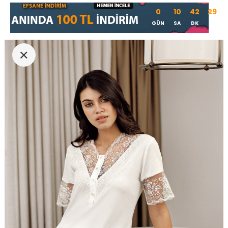
0
10
42
29
GÜN
SA
DK
SN