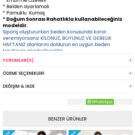
* Emzirme Özellikli
* Belden ayarlamalı
* Pamuklu Kumaş
* Doğum Sonrası Rahatlıkla kullanabileceğiniz
modeldir.
Sipariş oluştururken beden konusunda karar
veremiyorsanız KİLONUZ, BOYUNUZ VE GEBELİK
HAFTANIZ alanlarını doldurun en uygun beden
tarafınıza gönderilecektir.
YORUMLAR
(0)
ÖDEME SEÇENEKLERI
DEĞIŞIM & İADE
WhatsApp
BENZER ÜRÜNLER
YENI
YENI