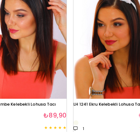
embe Kelebekli Lohusa Tacı
LH 1241 Ekru Kelebekli Lohusa Ta
₺89,90
★
★
★
★
★
1