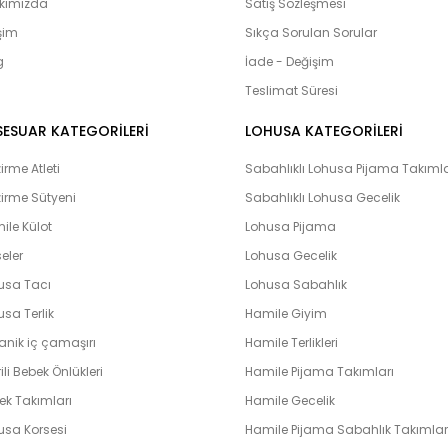
adayları’nın yanı sıra Bebeklerimiz
kımızda
Satış Sözleşmesi
olduğumuz bebek setlerimiz yoğun i
işim
Sıkça Sorulan Sorular
çıkış setlerini yaptıran ve memnuni
g
bulunmaktadır. Lohusahamile sitesi 
İade - Değişim
vermeye çalışmaktadır. Kapıda kredi k
Teslimat Süresi
peşin ve taksit yapabilme imkanı il
hamile olarak en hızlı bir şekilde bi
SESUAR KATEGORİLERİ
LOHUSA KATEGORİLERİ
unutmayın. Unutmayalım ki ‘’Farklılık k
rme Atleti
Sabahlıklı Lohusa Pijama Takımla
irme Sütyeni
Sabahlıklı Lohusa Gecelik
ile Külot
Lohusa Pijama
eler
Lohusa Gecelik
usa Tacı
Lohusa Sabahlık
sa Terlik
Hamile Giyim
anik iç çamaşırı
Hamile Terlikleri
ili Bebek Önlükleri
Hamile Pijama Takımları
ek Takımları
Hamile Gecelik
usa Korsesi
Hamile Pijama Sabahlık Takımlar