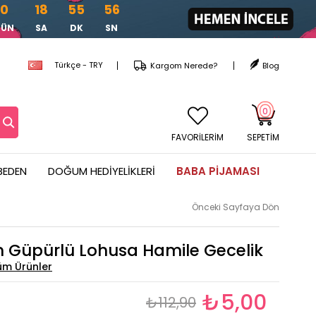
0
18
55
55
GÜN
SA
DK
SN
Türkçe - TRY
Kargom Nerede?
Blog
0
FAVORİLERİM
SEPETIM
BEDEN
DOĞUM HEDIYELIKLERI
BABA PIJAMASI
Önceki Sayfaya Dön
 Güpürlü Lohusa Hamile Gecelik
₺5,00
₺112,90