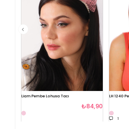
Liam Pembe Lohusa Tacı
LH 1240 P
₺84,90
1