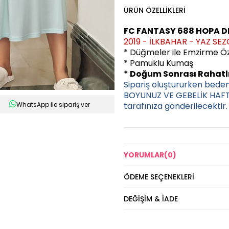
ÜRÜN ÖZELLIKLERI
FC FANTASY 688 HOPA D
2019 - İLKBAHAR - YAZ SE
* Düğmeler ile Emzirme Öze
* Pamuklu Kumaş
* Doğum Sonrası Rahatlı
Sipariş oluştururken bede
BOYUNUZ VE GEBELİK HAFTA
WhatsApp ile sipariş ver
tarafınıza gönderilecektir.
YORUMLAR
(0)
ÖDEME SEÇENEKLERI
DEĞIŞIM & İADE