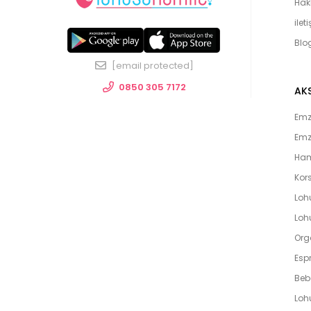
Hak
ilet
Blo
[email protected]
0850 305 7172
AK
Emzi
Emz
Ham
Kors
Loh
Lohu
Org
Espr
Beb
Loh