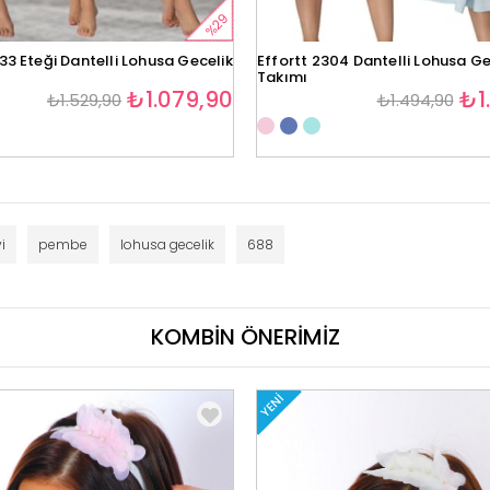
%29
33 Eteği Dantelli Lohusa Gecelik
Effortt 2304 Dantelli Lohusa Ge
Takımı
₺1.079,90
₺1
₺1.529,90
₺1.494,90
i
pembe
lohusa gecelik
688
KOMBİN ÖNERİMİZ
YENI