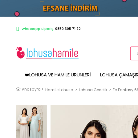
Whatsapp Sipariş:
0850 305 71 72
❤️LOHUSA VE HAMILE ÜRÜNLERI
LOHUSA ÇAMAŞIR
Anasayfa
>
Hamile Lohusa
>
Lohusa Gecelik
>
Fc Fantasy 6