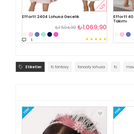
%29
Effortt 2404 Lohusa Gecelik
Effortt 40
Takımı
₺1.069,90
₺1.504,90
★
★
★
★
★
1
Etiketler
fc fantasy
fanasty lohusa
fc
mav
YENI
YENI