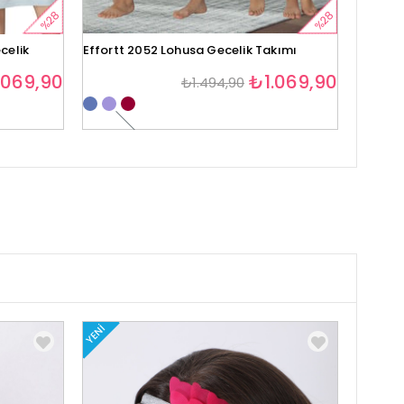
%28
%28
celik
Effortt 2052 Lohusa Gecelik Takımı
Effortt
.069,90
₺1.069,90
₺1.494,90
1
YENI
YENI