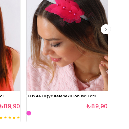
cı
LH 1244 Fuşya Kelebekli Lohusa Tacı
Lh1280 
₺89,90
₺89,90
★
★
★
★
★
3