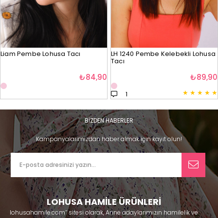
Liam Pembe Lohusa Tacı
LH 1240 Pembe Kelebekli Lohusa
Tacı
₺84,90
₺89,90
★
★
★
★
★
1
BİZDEN HABERLER
Kampanyalarımızdan haber almak için kayıt olun!
LOHUSA HAMİLE ÜRÜNLERİ
lohusahamile.com’’ sitesi olarak, Anne adaylarımızın hamilelik ve