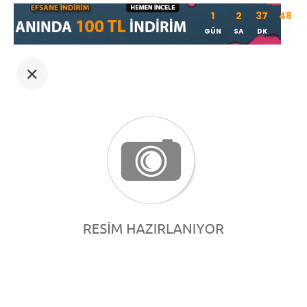
1
2
37
48
GÜN
SA
DK
SN