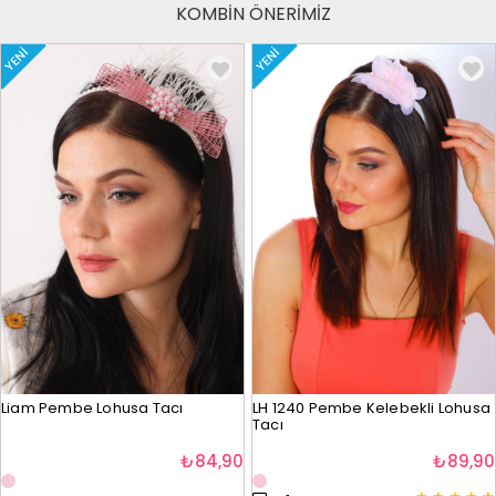
KOMBİN ÖNERİMİZ
YENI
YENI
Liam Pembe Lohusa Tacı
LH 1240 Pembe Kelebekli Lohusa
Tacı
₺84,90
₺89,90