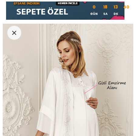
0
18
13
39
GÜN
SA
DK
SN