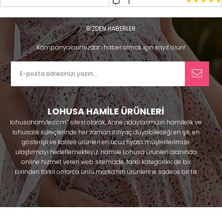
★
★
★
★
★
1
BİZDEN HABERLER
Kampanyalarımızdan haber almak için kayıt olun!
LOHUSA HAMİLE ÜRÜNLERİ
lohusahamile.com’’ sitesi olarak, Anne adaylarımızın hamilelik ve
lohusalık süreçlerinde her zaman ihtiyaç duyabileceği en şık, en
gösterişli ve kaliteli ürünleri en ucuz fiyata müşterilerimize
ulaştırmayı hedeflemekteyiz. Hamile Lohusa ürünleri alanında
online hizmet veren web sitemizde, farklı kategoriler de bir
birinden farklı onlarca ünlü marka’nın ürünlerine sadece bir tık
uzaklıkta olacaksınız. Hem hamilelik öncesi hem doğum sonrası
kullanabileceğiniz ürünler ile gebelik döneminizi huzur içinde
geçirmenize yardımcı olmaya çalışmaktayız. Annelerimizin
ihtiyaç duydukları lohusa pijama, lohusa gecelik, lohusa
sabahlık, hamile pijama, hamile gecelik, Emzirme sütyeni,