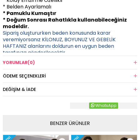
* Kolay Emzirme Özellikli
* Belden Ayarlamalı
* Pamuklu Kumaştır
* Doğum Sonrası Rahatlıkla kullanabileceğiniz
modeldir.
Sipariş oluştururken beden konusunda karar
veremiyorsanız KİLONUZ, BOYUNUZ VE GEBELİK
HAFTANIZ alanlarını doldurun en uygun beden
tarafınıza gönderilecektir.
YORUMLAR
(0)
ÖDEME SEÇENEKLERI
DEĞIŞIM & İADE
WhatsApp
BENZER ÜRÜNLER
YENI
YENI