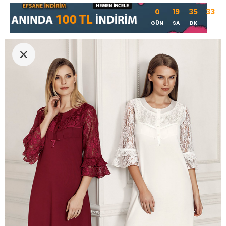
0
19
35
33
GÜN
SA
DK
SN