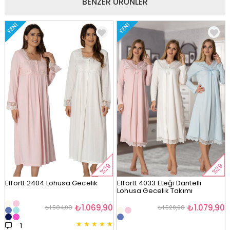
BENZER ÜRÜNLER
YENI
YENI
%29
%29
Effortt 2404 Lohusa Gecelik
Effortt 4033 Eteği Dantelli
Lohusa Gecelik Takımı
₺1.069,90
₺1.079,90
₺1.504,90
₺1.529,90
★
★
★
★
★
1