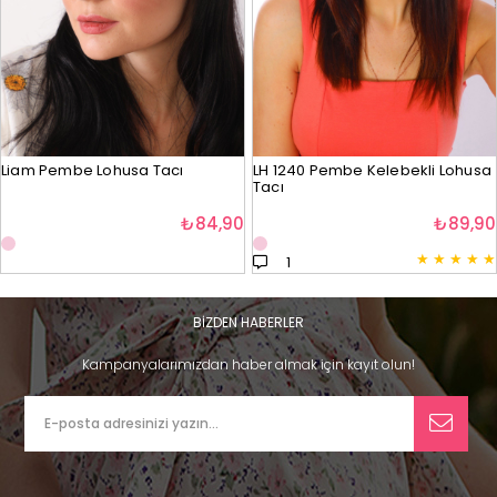
Liam Pembe Lohusa Tacı
LH 1240 Pembe Kelebekli Lohusa
Tacı
₺84,90
₺89,90
★
★
★
★
★
1
BİZDEN HABERLER
Kampanyalarımızdan haber almak için kayıt olun!