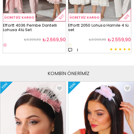
%15
%17
ÜCRETSIZ KARGO
ÜCRETSIZ KARGO
Effortt 4036 Pembe Dantelli
Effortt 2050 Lohusa Hamile 4 lü
Lohusa 4lü Set
set
₺2.669,90
₺2.559,90
₺3.209,90
₺3.009,90
★
★
★
★
★
1
KOMBİN ÖNERİMİZ
YENI
YENI