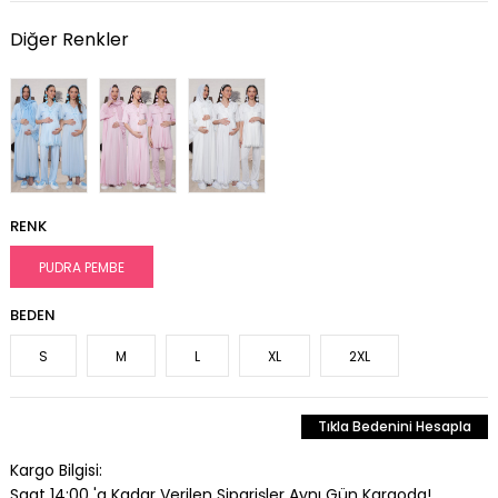
Diğer Renkler
RENK
PUDRA PEMBE
BEDEN
S
M
L
XL
2XL
Tıkla Bedenini Hesapla
Kargo Bilgisi:
Saat 14:00 'a Kadar Verilen Siparişler Aynı Gün Kargoda!