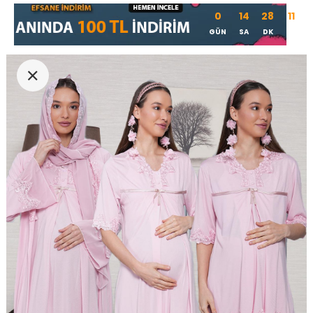
0
14
28
11
GÜN
SA
DK
SN