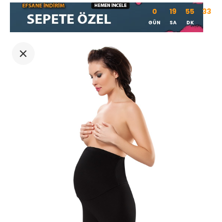
0
19
55
32
GÜN
SA
DK
SN