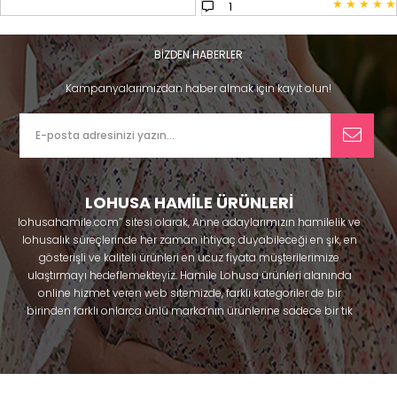
★
★
★
★
★
1
BİZDEN HABERLER
Kampanyalarımızdan haber almak için kayıt olun!
LOHUSA HAMİLE ÜRÜNLERİ
lohusahamile.com’’ sitesi olarak, Anne adaylarımızın hamilelik ve
lohusalık süreçlerinde her zaman ihtiyaç duyabileceği en şık, en
gösterişli ve kaliteli ürünleri en ucuz fiyata müşterilerimize
ulaştırmayı hedeflemekteyiz. Hamile Lohusa ürünleri alanında
online hizmet veren web sitemizde, farklı kategoriler de bir
birinden farklı onlarca ünlü marka’nın ürünlerine sadece bir tık
uzaklıkta olacaksınız. Hem hamilelik öncesi hem doğum sonrası
kullanabileceğiniz ürünler ile gebelik döneminizi huzur içinde
geçirmenize yardımcı olmaya çalışmaktayız. Annelerimizin
ihtiyaç duydukları lohusa pijama, lohusa gecelik, lohusa