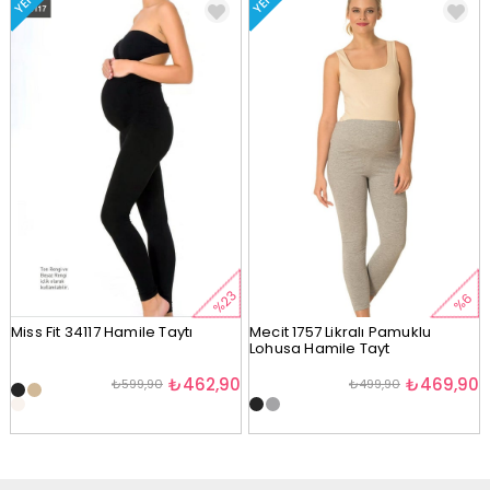
YENI
YENI
%23
%6
Miss Fit 34117 Hamile Taytı
Mecit 1757 Likralı Pamuklu
Lohusa Hamile Tayt
₺462,90
₺469,90
₺599,90
₺499,90