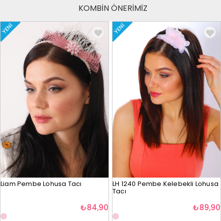
KOMBİN ÖNERİMİZ
YENI
YENI
Liam Pembe Lohusa Tacı
LH 1240 Pembe Kelebekli Lohusa
Tacı
₺84,90
₺89,90