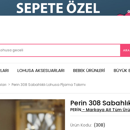
LARI
LOHUSA AKSESUARLARI
BEBEK ÜRÜNLERI
BÜYÜK 
ları
>
Perin 308 Sabahlıklı Lohusa Pİjama Takımı
Perin 308 Sabahlı
PERIN
Ürün Kodu:
(308)