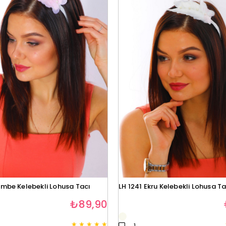
embe Kelebekli Lohusa Tacı
LH 1241 Ekru Kelebekli Lohusa Ta
₺89,90
★
★
★
★
★
1