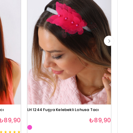
cı
LH 1244 Fuşya Kelebekli Lohusa Tacı
Lh1280 
₺89,90
₺89,90
★
★
★
★
★
3