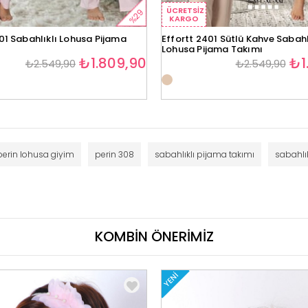
ÜCRETSIZ
%29
KARGO
01 Sabahlıklı Lohusa Pijama
Effortt 2401 Sütlü Kahve Sabahl
Lohusa Pijama Takımı
₺1.809,90
₺1
₺2.549,90
₺2.549,90
perin lohusa giyim
perin 308
sabahlıklı pijama takımı
sabahlı
KOMBİN ÖNERİMİZ
YENI