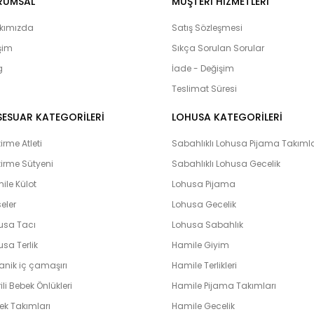
RUMSAL
MÜŞTERI HIZMETLERI
ürünlerine ulaşabilirsiniz. Hamilelik
adayları’nın yanı sıra Bebeklerimiz
kımızda
Satış Sözleşmesi
olduğumuz bebek setlerimiz yoğun i
işim
Sıkça Sorulan Sorular
çıkış setlerini yaptıran ve memnuni
g
bulunmaktadır. Lohusahamile sitesi 
İade - Değişim
vermeye çalışmaktadır. Kapıda kredi k
Teslimat Süresi
peşin ve taksit yapabilme imkanı il
hamile olarak en hızlı bir şekilde bi
SESUAR KATEGORİLERİ
LOHUSA KATEGORİLERİ
unutmayın. Unutmayalım ki ‘’Farklılık k
rme Atleti
Sabahlıklı Lohusa Pijama Takımla
irme Sütyeni
Sabahlıklı Lohusa Gecelik
ile Külot
Lohusa Pijama
eler
Lohusa Gecelik
usa Tacı
Lohusa Sabahlık
sa Terlik
Hamile Giyim
anik iç çamaşırı
Hamile Terlikleri
ili Bebek Önlükleri
Hamile Pijama Takımları
ek Takımları
Hamile Gecelik