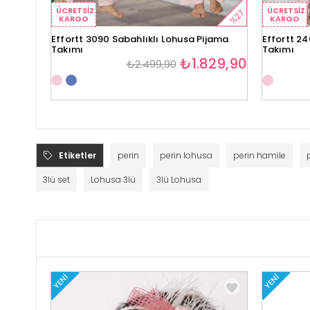
ÜCRETSIZ
ÜCRETSIZ
%27
KARGO
KARGO
Effortt 3090 Sabahlıklı Lohusa Pijama
Effortt 24
Takımı
Takımı
₺1.829,90
₺2.499,90
Etiketler
perin
perin lohusa
perin hamile
3lü set
Lohusa 3lü
3lü Lohusa
YENI
YENI