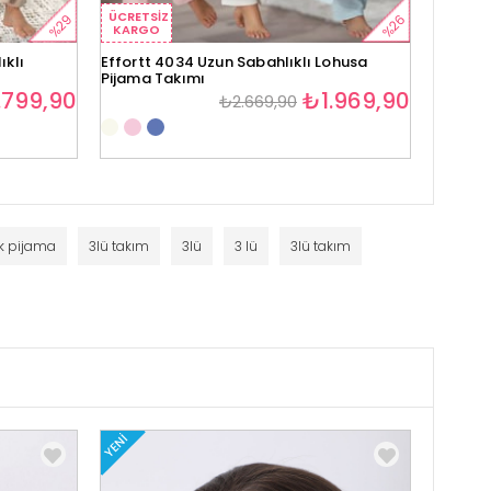
ÜCRETSIZ
ÜCRETS
%29
%26
KARGO
KARG
ıklı
Effortt 4034 Uzun Sabahlıklı Lohusa
Effortt
Pijama Takımı
Takımı
.799,90
₺1.969,90
₺2.669,90
k pijama
3lü takım
3lü
3 lü
3lü takım
YENI
YENI