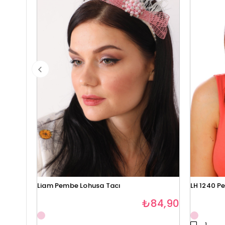
Liam Pembe Lohusa Tacı
LH 1240 P
₺84,90
1