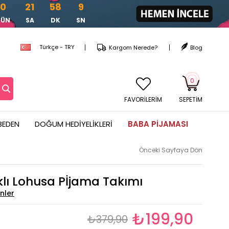
0
21
58
7
GÜN
SA
DK
SN
Türkçe - TRY
Kargom Nerede?
Blog
0
FAVORİLERİM
SEPETIM
BEDEN
DOĞUM HEDIYELIKLERI
BABA PIJAMASI
Önceki Sayfaya Dön
klı Lohusa Pİjama Takımı
₺199,90
₺379,90