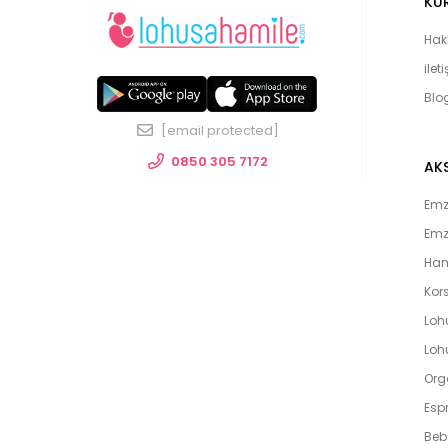
KU
Hak
ilet
Blo
[email protected]
0850 305 7172
AK
Emzi
Emz
Ham
Kors
Loh
Lohu
Org
Espr
Beb