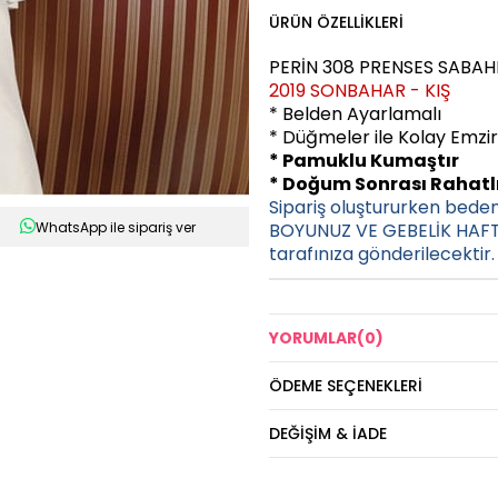
ÜRÜN ÖZELLIKLERI
PERİN 308 PRENSES SABAH
2019 SONBAHAR - KIŞ
* Belden Ayarlamalı
* Düğmeler ile Kolay Emzir
* Pamuklu Kumaştır
* Doğum Sonrası Rahatlı
Sipariş oluştururken bede
WhatsApp ile sipariş ver
BOYUNUZ VE GEBELİK HAFTA
tarafınıza gönderilecektir.
YORUMLAR
(0)
ÖDEME SEÇENEKLERI
DEĞIŞIM & İADE