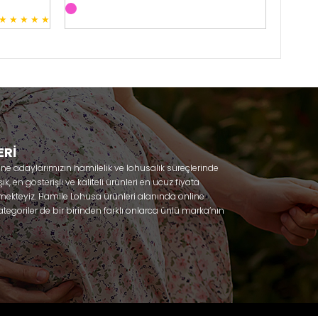
★
★
★
★
★
3
ERİ
nne adaylarımızın hamilelik ve lohusalık süreçlerinde
, en gösterişli ve kaliteli ürünleri en ucuz fiyata
mekteyiz. Hamile Lohusa ürünleri alanında online
tegoriler de bir birinden farklı onlarca ünlü marka’nın
 olacaksınız. Hem hamilelik öncesi hem doğum sonrası
lik döneminizi huzur içinde geçirmenize yardımcı
 ihtiyaç duydukları lohusa pijama, lohusa gecelik,
ile gecelik, Emzirme sütyeni, Emzirme atleti, Lohusa
odel seçenekleriyle bir birinden güzel kombinler
Effortt
niz. Sitemiz üzerinden satın alabileceğiniz;
za, Poleren, Anıl, Polkan, Şahnur, Pijamis, miss mirella,