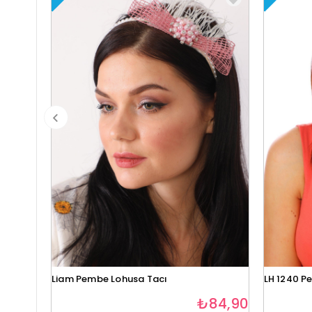
Liam Pembe Lohusa Tacı
LH 1240 P
₺84,90