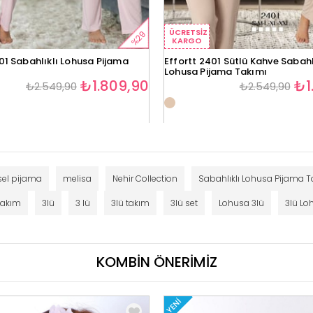
ÜCRETSIZ
%29
KARGO
01 Sabahlıklı Lohusa Pijama
Effortt 2401 Sütlü Kahve Sabahl
Lohusa Pijama Takımı
₺1.809,90
₺1
₺2.549,90
₺2.549,90
sel pijama
melisa
Nehir Collection
Sabahlıklı Lohusa Pijama T
takım
3lü
3 lü
3lü takım
3lü set
Lohusa 3lü
3lü Lo
KOMBİN ÖNERİMİZ
YENI