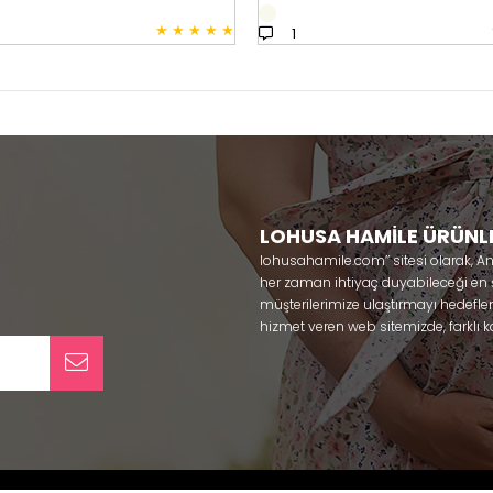
★
★
★
★
★
1
LOHUSA HAMİLE ÜRÜNL
lohusahamile.com’’ sitesi olarak, A
her zaman ihtiyaç duyabileceği en şık
müşterilerimize ulaştırmayı hedefle
hizmet veren web sitemizde, farklı ka
ürünlerine sadece bir tık uzaklıkta
kullanabileceğiniz ürünler ile gebe
olmaya çalışmaktayız. Annelerimizin
lohusa sabahlık, hamile pijama, ham
taç ve terlik gibi ürünleri bir çok m
yaparak güven içinde satın alabiliri
pijama
, Mecit, Tuba, Fc Fantasy, Fey