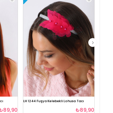
cı
LH 1244 Fuşya Kelebekli Lohusa Tacı
Lh1280 
₺89,90
₺89,90