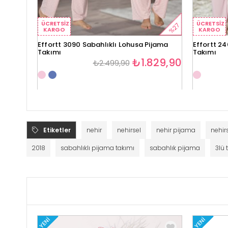
ÜCRETSIZ
ÜCRETSIZ
%27
KARGO
KARGO
Effortt 3090 Sabahlıklı Lohusa Pijama
Effortt 24
Takımı
Takımı
₺1.829,90
₺2.499,90
Etiketler
nehir
nehirsel
nehir pijama
nehir
2018
sabahlıklı pijama takımı
sabahlık pijama
3lü 
YENI
YENI