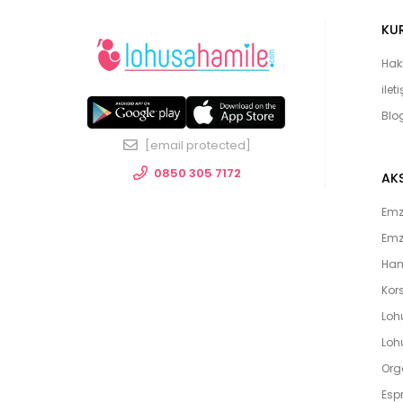
KU
Hak
ilet
Blo
[email protected]
0850 305 7172
AK
Emzi
Emz
Ham
Kors
Loh
Lohu
Org
Espr