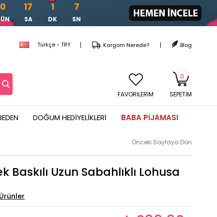
0
17
1
5
GÜN
SA
DK
SN
Türkçe - TRY
Kargom Nerede?
Blog
0
FAVORİLERİM
SEPETIM
BEDEN
DOĞUM HEDIYELIKLERI
BABA PIJAMASI
Önceki Sayfaya Dön
ek Baskılı Uzun Sabahlıklı Lohusa