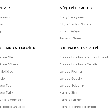
alos, Rozalinda, Bone Club, Oyda, B
lohusa çarş
Onur, Free Angel, Çağrı,
RUMSAL
MÜŞTERI HIZMETLERI
ürünlerine ulaşabilirsiniz. Hamilelik
adayları’nın yanı sıra Bebeklerimiz
kımızda
Satış Sözleşmesi
olduğumuz bebek setlerimiz yoğun i
işim
Sıkça Sorulan Sorular
çıkış setlerini yaptıran ve memnuni
g
bulunmaktadır. Lohusahamile sitesi 
İade - Değişim
vermeye çalışmaktadır. Kapıda kredi k
Teslimat Süresi
peşin ve taksit yapabilme imkanı il
hamile olarak en hızlı bir şekilde bi
SESUAR KATEGORİLERİ
LOHUSA KATEGORİLERİ
unutmayın. Unutmayalım ki ‘’Farklılık k
rme Atleti
Sabahlıklı Lohusa Pijama Takımla
irme Sütyeni
Sabahlıklı Lohusa Gecelik
ile Külot
Lohusa Pijama
eler
Lohusa Gecelik
usa Tacı
Lohusa Sabahlık
sa Terlik
Hamile Giyim
anik iç çamaşırı
Hamile Terlikleri
ili Bebek Önlükleri
Hamile Pijama Takımları