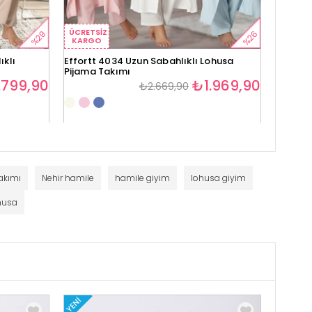
ÜCRETSIZ
ÜCRETS
%29
%26
KARGO
KARG
ıklı
Effortt 4034 Uzun Sabahlıklı Lohusa
Effortt
Pijama Takımı
Takımı
.799,90
₺1.969,90
₺2.669,90
akımı
Nehir hamile
hamile giyim
lohusa giyim
husa
YENI
YENI