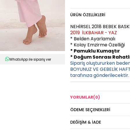
ÜRÜN ÖZELLIKLERI
NEHİRSEL 2018 BEBEK BASK
2019 İLKBAHAR - YAZ
* Belden Ayarlamalı
* Kolay Emzirme Özelliği
* Pamuklu Kumaştır
* Doğum Sonrası Rahatlı
WhatsApp ile sipariş ver
Sipariş oluştururken bede
BOYUNUZ VE GEBELİK HAFTA
tarafınıza gönderilecektir.
YORUMLAR
(0)
ÖDEME SEÇENEKLERI
DEĞIŞIM & İADE