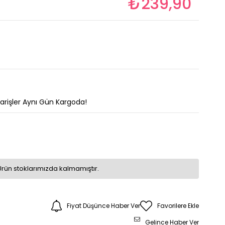
₺239,90
parişler Aynı Gün Kargoda!
Ürün stoklarımızda kalmamıştır.
Fiyat Düşünce Haber Ver
Favorilere Ekle
Gelince Haber Ver