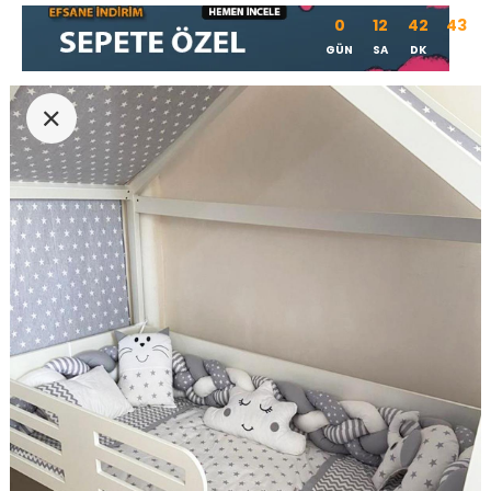
0
12
42
42
GÜN
SA
DK
SN