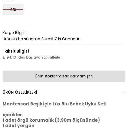
GRİ
Kargo Bilgisi:
Ürünün Hazırlanma Süresi
7 iş
Günüdür!
₺194,43
'den başlayan taksitlerle
Ürün stoklarımızda kalmamıştır.
ÜRÜN ÖZELLIKLERI
Montessori Beşik İçin Lüx 9lu Bebek Uyku Seti
içerikler:
1 adet örgü korumalık (3.90m ölçüsünde)
1 adet yorgan