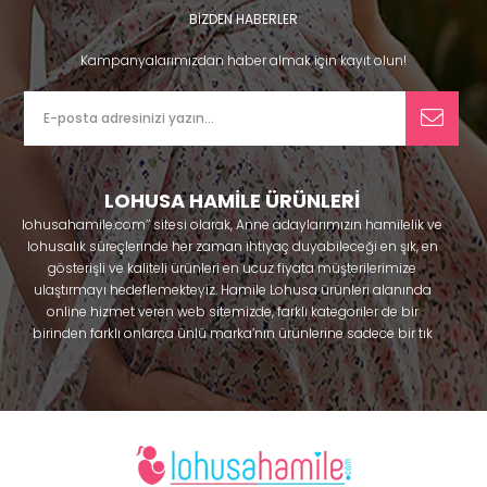
BİZDEN HABERLER
Kampanyalarımızdan haber almak için kayıt olun!
LOHUSA HAMİLE ÜRÜNLERİ
lohusahamile.com’’ sitesi olarak, Anne adaylarımızın hamilelik ve
lohusalık süreçlerinde her zaman ihtiyaç duyabileceği en şık, en
gösterişli ve kaliteli ürünleri en ucuz fiyata müşterilerimize
ulaştırmayı hedeflemekteyiz. Hamile Lohusa ürünleri alanında
online hizmet veren web sitemizde, farklı kategoriler de bir
birinden farklı onlarca ünlü marka’nın ürünlerine sadece bir tık
uzaklıkta olacaksınız. Hem hamilelik öncesi hem doğum sonrası
kullanabileceğiniz ürünler ile gebelik döneminizi huzur içinde
geçirmenize yardımcı olmaya çalışmaktayız. Annelerimizin
ihtiyaç duydukları lohusa pijama, lohusa gecelik, lohusa
sabahlık, hamile pijama, hamile gecelik, Emzirme sütyeni,
Emzirme atleti, Lohusa taç ve terlik gibi ürünleri bir çok model
seçenekleriyle bir birinden güzel kombinler yaparak güven içinde