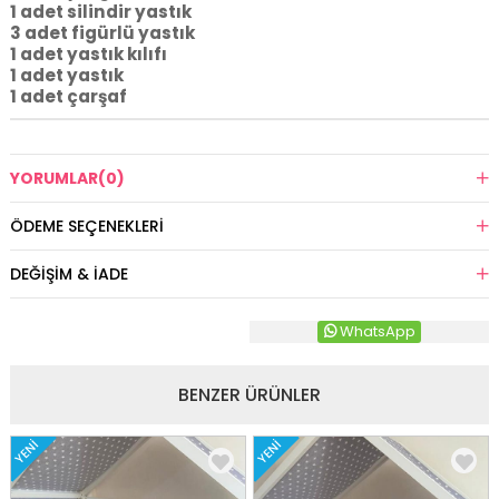
1 adet silindir yastık
3 adet figürlü yastık
1 adet yastık kılıfı
1 adet yastık
1 adet çarşaf
YORUMLAR
(0)
ÖDEME SEÇENEKLERI
DEĞIŞIM & İADE
WhatsApp
BENZER ÜRÜNLER
YENI
YENI