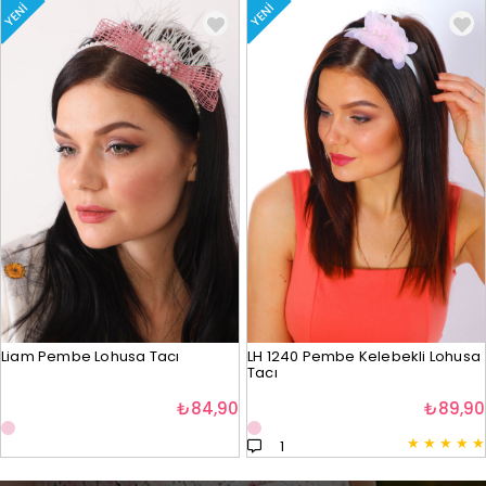
YENI
YENI
Liam Pembe Lohusa Tacı
LH 1240 Pembe Kelebekli Lohusa
Tacı
₺84,90
₺89,90
★
★
★
★
★
1