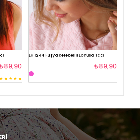
cı
LH 1244 Fuşya Kelebekli Lohusa Tacı
Lh1280 
₺89,90
₺89,90
★
★
★
★
★
3
ERİ