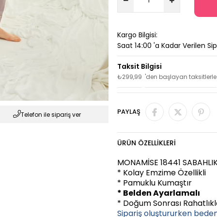
Kargo Bilgisi:
Saat 14:00 'a Kadar Verilen Si
₺299,99
'den başlayan taksitlerle
PAYLAŞ
Telefon ile sipariş ver
ÜRÜN ÖZELLIKLERI
MONAMİSE 18441 SABAHLIK
* Kolay Emzime Özellikli
* Pamuklu Kumaştır
* Belden Ayarlamalı
* Doğum Sonrası Rahatlıkla
Sipariş oluştururken bede