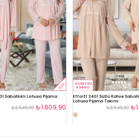
ÜCRETSIZ
%29
KARGO
01 Sabahlıklı Lohusa Pijama
Effortt 2401 Sütlü Kahve Sabahl
Lohusa Pijama Takımı
₺1.809,90
₺1
₺2.549,90
₺2.549,90