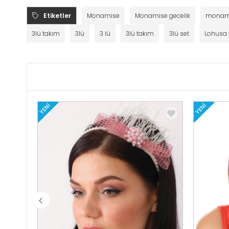
Etiketler
Monamise
Monamise gecelik
monamis
3lü takım
3lü
3 lü
3lü takım
3lü set
Lohusa 
YENI
YENI