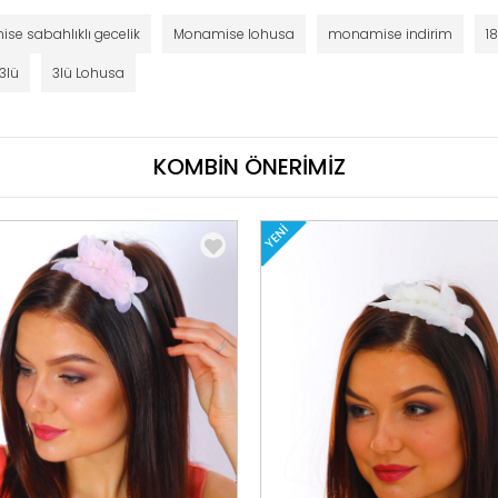
e sabahlıklı gecelik
Monamise lohusa
monamise indirim
1
3lü
3lü Lohusa
KOMBİN ÖNERİMİZ
YENI