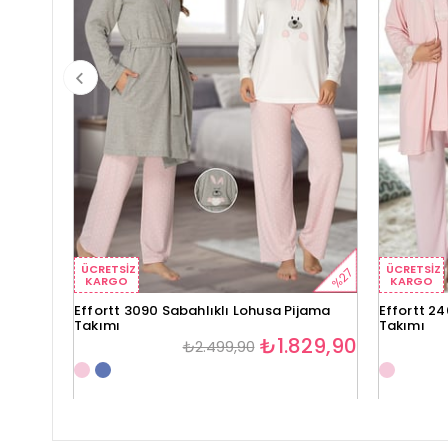
ÜCRETSIZ
ÜCRETSIZ
%27
KARGO
KARGO
Effortt 3090 Sabahlıklı Lohusa Pijama
Effortt 24
Takımı
Takımı
₺1.829,90
₺2.499,90