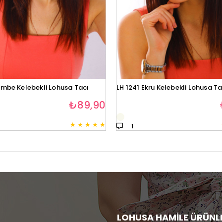
embe Kelebekli Lohusa Tacı
LH 1241 Ekru Kelebekli Lohusa Ta
₺89,90
★
★
★
★
★
1
LOHUSA HAMİLE ÜRÜNL