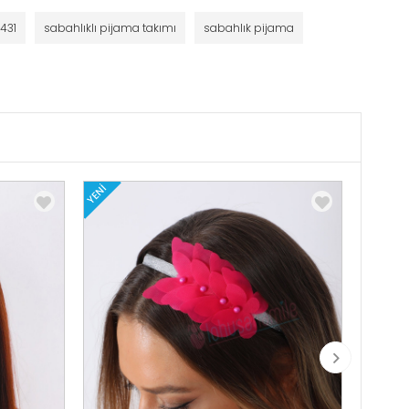
8431
sabahlıklı pijama takımı
sabahlık pijama
YENI
YENI