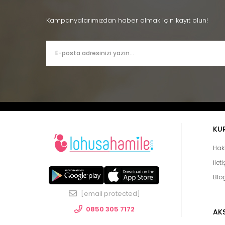
Kampanyalarımızdan haber almak için kayıt olun!
KU
Hak
ilet
Blo
[email protected]
0850 305 7172
AK