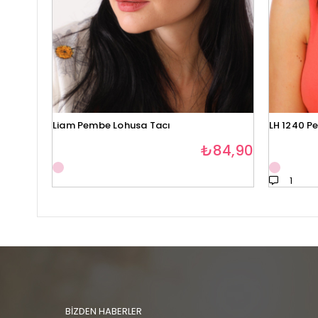
Liam Pembe Lohusa Tacı
LH 1240 P
₺84,90
1
BİZDEN HABERLER