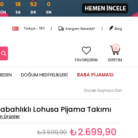
0
18
51
59
GÜN
SA
DK
SN
Türkçe - TRY
Kargom Nerede?
Blog
0
FAVORİLERİM
SEPETIM
BEDEN
DOĞUM HEDIYELIKLERI
BABA PIJAMASI
Önceki Sayfaya Dön
abahlıklı Lohusa Pijama Takımı
₺2.699,90
₺3.599,90