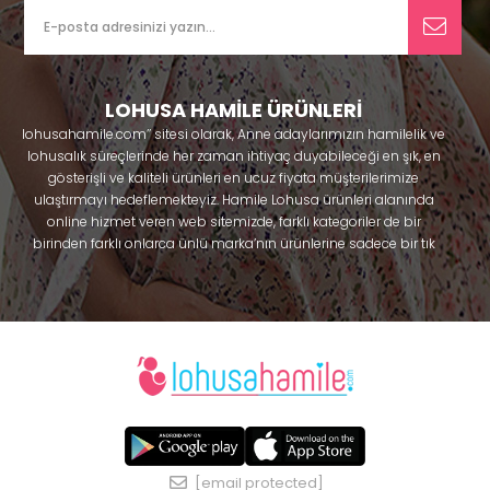
LOHUSA HAMİLE ÜRÜNLERİ
lohusahamile.com’’ sitesi olarak, Anne adaylarımızın hamilelik ve
lohusalık süreçlerinde her zaman ihtiyaç duyabileceği en şık, en
gösterişli ve kaliteli ürünleri en ucuz fiyata müşterilerimize
ulaştırmayı hedeflemekteyiz. Hamile Lohusa ürünleri alanında
online hizmet veren web sitemizde, farklı kategoriler de bir
birinden farklı onlarca ünlü marka’nın ürünlerine sadece bir tık
uzaklıkta olacaksınız. Hem hamilelik öncesi hem doğum sonrası
kullanabileceğiniz ürünler ile gebelik döneminizi huzur içinde
geçirmenize yardımcı olmaya çalışmaktayız. Annelerimizin
ihtiyaç duydukları lohusa pijama, lohusa gecelik, lohusa
sabahlık, hamile pijama, hamile gecelik, Emzirme sütyeni,
Emzirme atleti, Lohusa taç ve terlik gibi ürünleri bir çok model
seçenekleriyle bir birinden güzel kombinler yaparak güven içinde
Effortt
satın alabiliriniz. Sitemiz üzerinden satın alabileceğiniz;
pijama
, Mecit, Tuba, Fc Fantasy, Feyza, Poleren, Anıl, Polkan,
Şahnur, Pijamis, miss mirella, alos, Rozalinda, Bone Club, Oyda,
[email protected]
Bambaşka, Polat yıldız, Aqua, Penye mood, Xses, Şule Onur, Free