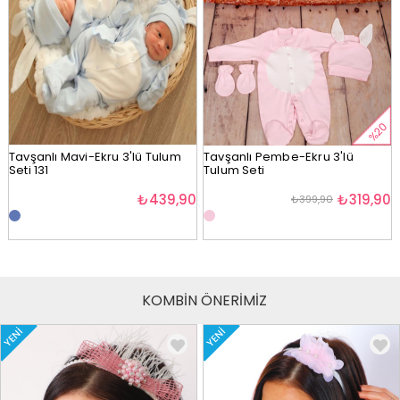
%20
Tavşanlı Mavi-Ekru 3'lü Tulum
Tavşanlı Pembe-Ekru 3'lü
Seti 131
Tulum Seti
₺439,90
₺319,90
₺399,90
KOMBİN ÖNERİMİZ
YENI
YENI