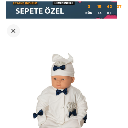
0
15
42
36
GÜN
SA
DK
SN