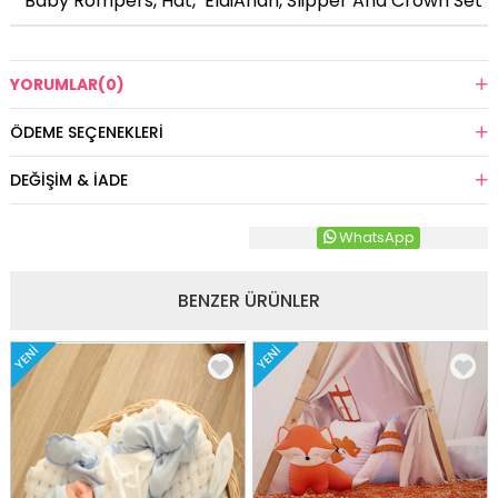
*
Baby Rompers, Hat, EldiAndn, Slipper And Crown Set
YORUMLAR
(0)
ÖDEME SEÇENEKLERI
DEĞIŞIM & İADE
WhatsApp
BENZER ÜRÜNLER
YENI
YENI