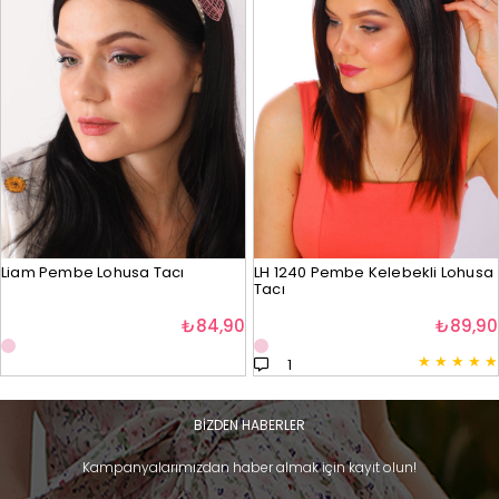
Liam Pembe Lohusa Tacı
LH 1240 Pembe Kelebekli Lohusa
Tacı
₺84,90
₺89,90
★
★
★
★
★
1
BİZDEN HABERLER
Kampanyalarımızdan haber almak için kayıt olun!