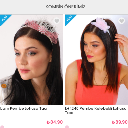
KOMBİN ÖNERİMİZ
YENI
YENI
Liam Pembe Lohusa Tacı
LH 1240 Pembe Kelebekli Lohusa
Tacı
₺84,90
₺89,90