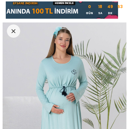
0
18
49
52
GÜN
SA
DK
SN