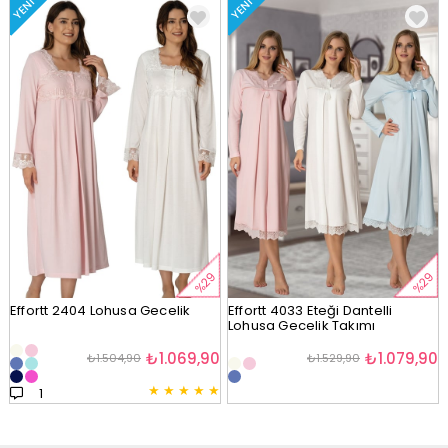
YENI
YENI
%29
%29
Effortt 2404 Lohusa Gecelik
Effortt 4033 Eteği Dantelli
Lohusa Gecelik Takımı
₺1.069,90
₺1.079,90
₺1.504,90
₺1.529,90
★
★
★
★
★
1