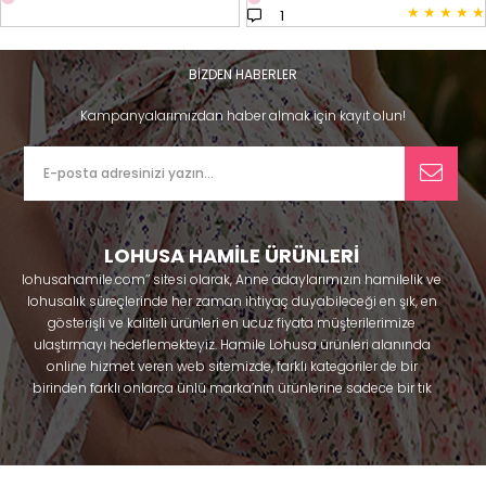
★
★
★
★
★
1
BİZDEN HABERLER
Kampanyalarımızdan haber almak için kayıt olun!
LOHUSA HAMİLE ÜRÜNLERİ
lohusahamile.com’’ sitesi olarak, Anne adaylarımızın hamilelik ve
lohusalık süreçlerinde her zaman ihtiyaç duyabileceği en şık, en
gösterişli ve kaliteli ürünleri en ucuz fiyata müşterilerimize
ulaştırmayı hedeflemekteyiz. Hamile Lohusa ürünleri alanında
online hizmet veren web sitemizde, farklı kategoriler de bir
birinden farklı onlarca ünlü marka’nın ürünlerine sadece bir tık
uzaklıkta olacaksınız. Hem hamilelik öncesi hem doğum sonrası
kullanabileceğiniz ürünler ile gebelik döneminizi huzur içinde
geçirmenize yardımcı olmaya çalışmaktayız. Annelerimizin
ihtiyaç duydukları lohusa pijama, lohusa gecelik, lohusa