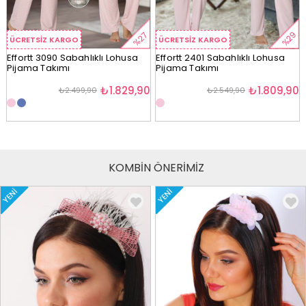
%29
%27
ÜCRETSIZ KARGO
ÜCRETSIZ KARGO
Effortt 3090 Sabahlıklı Lohusa
Effortt 2401 Sabahlıklı Lohusa
Pijama Takımı
Pijama Takımı
₺1.829,90
₺1.809,90
₺2.499,90
₺2.549,90
KOMBİN ÖNERİMİZ
YENI
YENI