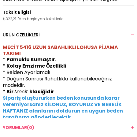
₺322,21
'den başlayan taksitlerle
ÜRÜN ÖZELLIKLERI
MECİT 5416 UZUN SABAHLIKLI LOHUSA PİJAMA
TAKIMI
*
Pamuklu Kumaştır.
* Kolay Emzirme Özellikli
* Belden Ayarlamalı
* Doğum Sonrası Rahatlıkla kullanabileceğiniz
modeldir.
* Bir
Mecit
klasiğidir
Sipariş oluştururken beden konusunda karar
veremiyorsanız KİLONUZ, BOYUNUZ VE GEBELİK
HAFTANIZ alanlarını doldurun en uygun beden
tarafınıza gönderilecektir.
YORUMLAR
(0)