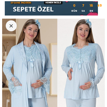
0
7
16
48
GÜN
SA
DK
SN