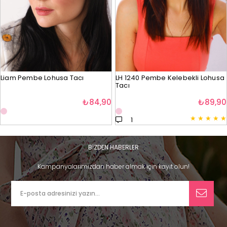
Liam Pembe Lohusa Tacı
LH 1240 Pembe Kelebekli Lohusa
Tacı
₺84,90
₺89,90
★
★
★
★
★
1
BİZDEN HABERLER
Kampanyalarımızdan haber almak için kayıt olun!