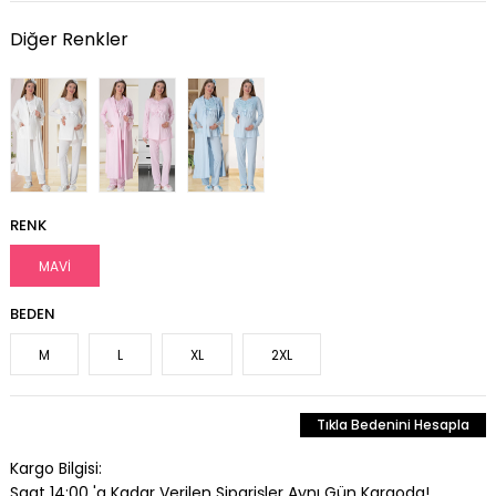
Diğer Renkler
RENK
MAVİ
BEDEN
M
L
XL
2XL
Tıkla Bedenini Hesapla
Kargo Bilgisi:
Saat 14:00 'a Kadar Verilen Siparişler Aynı Gün Kargoda!