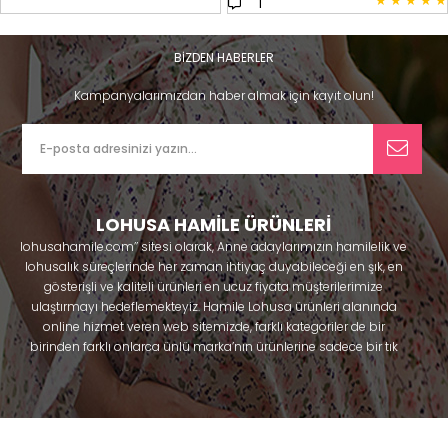
★
★
★
★
★
1
BİZDEN HABERLER
Kampanyalarımızdan haber almak için kayıt olun!
LOHUSA HAMİLE ÜRÜNLERİ
lohusahamile.com’’ sitesi olarak, Anne adaylarımızın hamilelik ve
lohusalık süreçlerinde her zaman ihtiyaç duyabileceği en şık, en
gösterişli ve kaliteli ürünleri en ucuz fiyata müşterilerimize
ulaştırmayı hedeflemekteyiz. Hamile Lohusa ürünleri alanında
online hizmet veren web sitemizde, farklı kategoriler de bir
birinden farklı onlarca ünlü marka’nın ürünlerine sadece bir tık
uzaklıkta olacaksınız. Hem hamilelik öncesi hem doğum sonrası
kullanabileceğiniz ürünler ile gebelik döneminizi huzur içinde
geçirmenize yardımcı olmaya çalışmaktayız. Annelerimizin
ihtiyaç duydukları lohusa pijama, lohusa gecelik, lohusa
sabahlık, hamile pijama, hamile gecelik, Emzirme sütyeni,