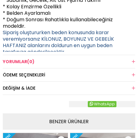
* Sabahlık, Gecelik, Alt Üst Pijama Takımı
* Kolay Emzirme Özellikli
* Belden Ayarlamalı
* Doğum Sonrası Rahatlıkla kullanabileceğiniz
modeldir.
Sipariş oluştururken beden konusunda karar
veremiyorsanız KİLONUZ, BOYUNUZ VE GEBELİK
HAFTANIZ alanlarını doldurun en uygun beden
tarafınıza gönderilecektir.
YORUMLAR
(0)
ÖDEME SEÇENEKLERI
DEĞIŞIM & İADE
WhatsApp
BENZER ÜRÜNLER
YENI
YENI