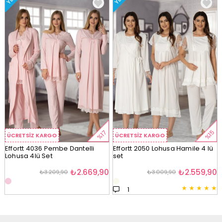
%15
%17
ÜCRETSIZ KARGO
ÜCRETSIZ KARGO
Effortt 4036 Pembe Dantelli
Effortt 2050 Lohusa Hamile 4 lü
Lohusa 4lü Set
set
₺2.669,90
₺2.559,90
₺3.209,90
₺3.009,90
★
★
★
★
★
1