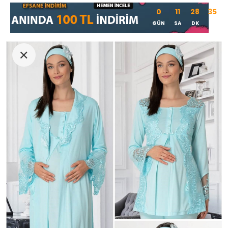
0
11
28
34
GÜN
SA
DK
SN