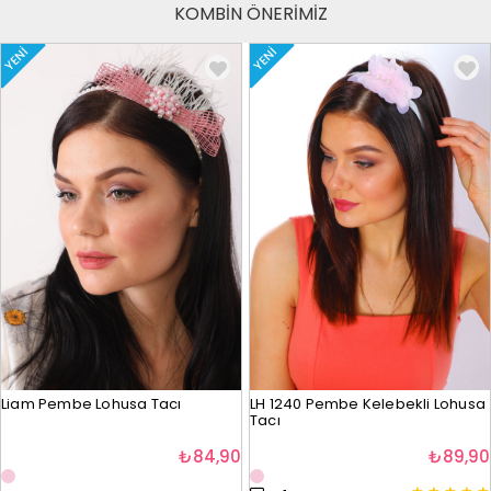
KOMBİN ÖNERİMİZ
YENI
YENI
Liam Pembe Lohusa Tacı
LH 1240 Pembe Kelebekli Lohusa
Tacı
₺84,90
₺89,90