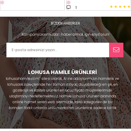
★
★
★
★
★
1
BİZDEN HABERLER
Kampanyalarımızdan haber almak için kayıt olun!
LOHUSA HAMİLE ÜRÜNLERİ
lohusahamile.com’’ sitesi olarak, Anne adaylarımızın hamilelik ve
lohusalık süreçlerinde her zaman ihtiyaç duyabileceği en şık, en
gösterişli ve kaliteli ürünleri en ucuz fiyata müşterilerimize
ulaştırmayı hedeflemekteyiz. Hamile Lohusa ürünleri alanında
online hizmet veren web sitemizde, farklı kategoriler de bir
birinden farklı onlarca ünlü marka’nın ürünlerine sadece bir tık
uzaklıkta olacaksınız. Hem hamilelik öncesi hem doğum sonrası
kullanabileceğiniz ürünler ile gebelik döneminizi huzur içinde
geçirmenize yardımcı olmaya çalışmaktayız. Annelerimizin