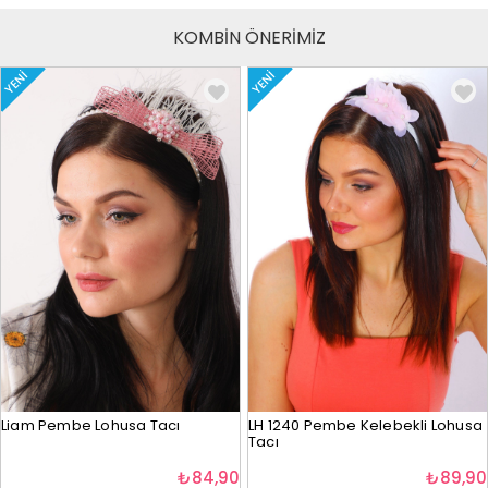
KOMBİN ÖNERİMİZ
YENI
YENI
Liam Pembe Lohusa Tacı
LH 1240 Pembe Kelebekli Lohusa
Tacı
₺84,90
₺89,90