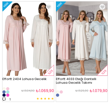
YENI
YENI
%29
%29
Effortt 2404 Lohusa Gecelik
Effortt 4033 Eteği Dantelli
Lohusa Gecelik Takımı
₺1.069,90
₺1.079,90
₺1.504,90
₺1.529,90
★
★
★
★
★
1