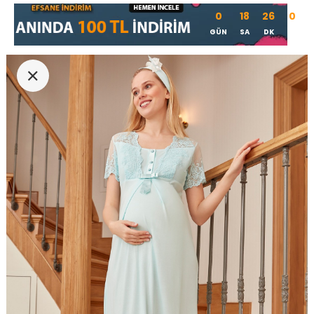
0
18
26
0
GÜN
SA
DK
SN