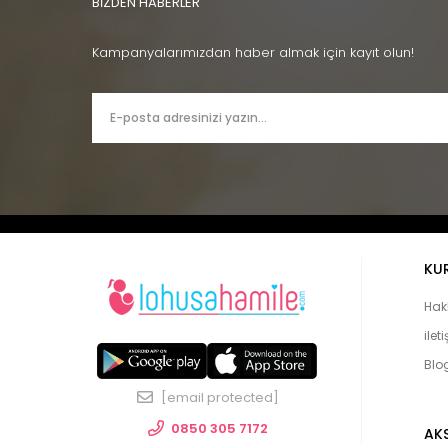
BİZDEN HABERLER
Kampanyalarımızdan haber almak için kayıt olun!
KU
Hak
ilet
Blo
[email protected]
0850 305 7172
AK