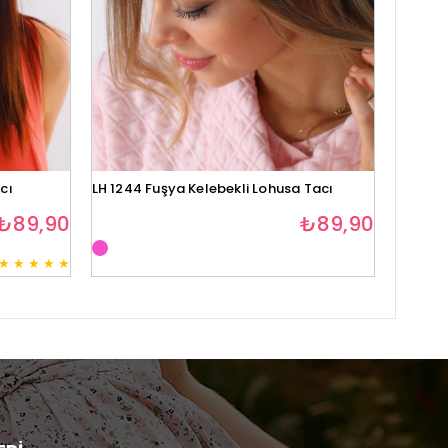
cı
LH 1244 Fuşya Kelebekli Lohusa Tacı
Lh1280 
₺89,90
₺89,90
★
★
★
★
★
3