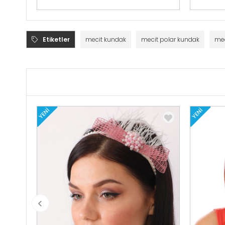
Etiketler
mecit kundak
mecit polar kundak
mec
YENI
YENI