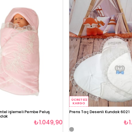
ÜCRETSIZ
KARGO
ntel işlemeli Pembe Peluş
Prens Taç Desenli Kundak 6021
ndak
₺1.049,90
₺1