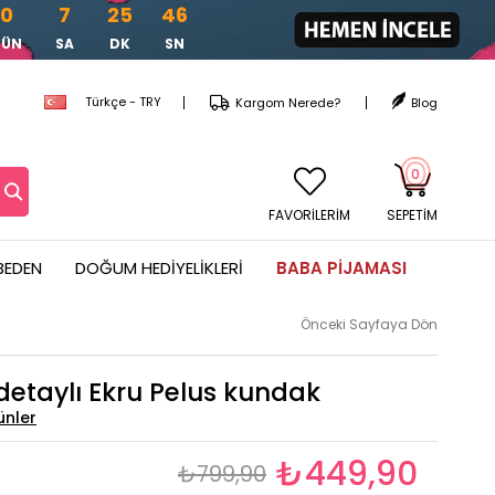
0
7
25
45
ÜN
SA
DK
SN
Türkçe - TRY
Kargom Nerede?
Blog
0
FAVORİLERİM
SEPETIM
BEDEN
DOĞUM HEDIYELIKLERI
BABA PIJAMASI
Önceki Sayfaya Dön
detaylı Ekru Pelus kundak
₺449,90
₺799,90