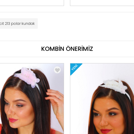
it 213 polar kundak
KOMBİN ÖNERİMİZ
YENI