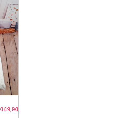
.049,90