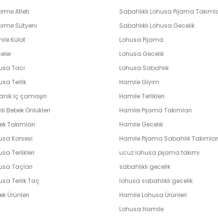
rme Atleti
Sabahlıklı Lohusa Pijama Takımla
irme Sütyeni
Sabahlıklı Lohusa Gecelik
ile Külot
Lohusa Pijama
eler
Lohusa Gecelik
usa Tacı
Lohusa Sabahlık
sa Terlik
Hamile Giyim
anik iç çamaşırı
Hamile Terlikleri
ili Bebek Önlükleri
Hamile Pijama Takımları
ek Takımları
Hamile Gecelik
usa Korsesi
Hamile Pijama Sabahlık Takımlar
sa Terlikleri
ucuz lohusa pijama takımı
usa Taçları
sabahlıklı gecelik
usa Terlik Taç
lohusa sabahlıklı gecelik
k Ürünleri
Hamile Lohusa Ürünleri
Lohusa Hamile