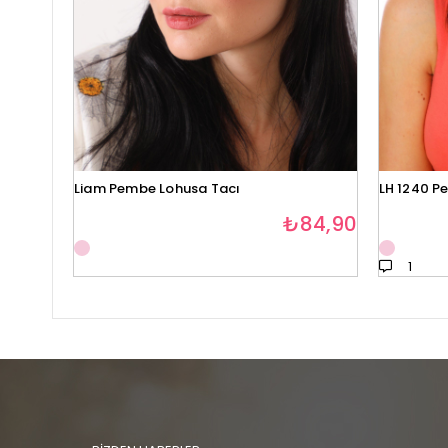
Liam Pembe Lohusa Tacı
LH 1240 P
₺84,90
1