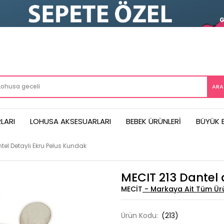
G
LARI
LOHUSA AKSESUARLARI
BEBEK ÜRÜNLERI
BÜYÜK 
tel Detaylı Ekru Pelus Kundak
MECIT 213 Dantel 
MECIT
Ürün Kodu:
(213)