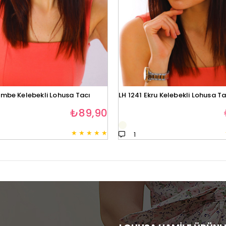
embe Kelebekli Lohusa Tacı
LH 1241 Ekru Kelebekli Lohusa Ta
₺89,90
★
★
★
★
★
1