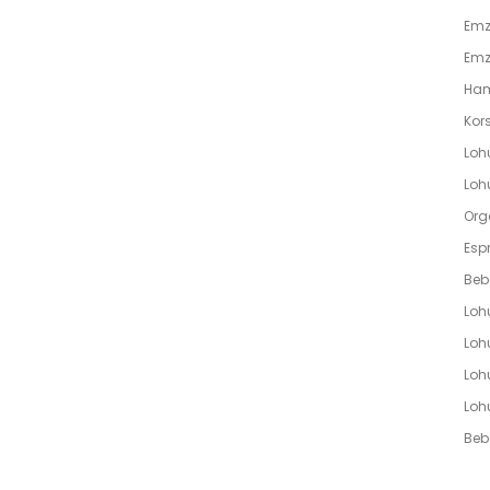
Emzi
Emz
Ham
Kors
Loh
Lohu
Org
Espr
Beb
Loh
Lohu
Loh
Loh
Bebe