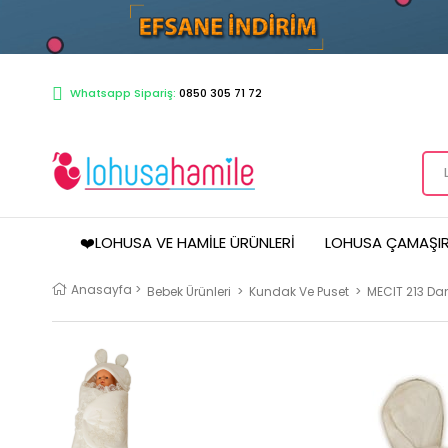
Whatsapp Sipariş:
0850 305 71 72
❤️LOHUSA VE HAMILE ÜRÜNLERI
LOHUSA ÇAMAŞIR
Anasayfa
>
Bebek Ürünleri
>
Kundak Ve Puset
>
MECIT 213 Dan