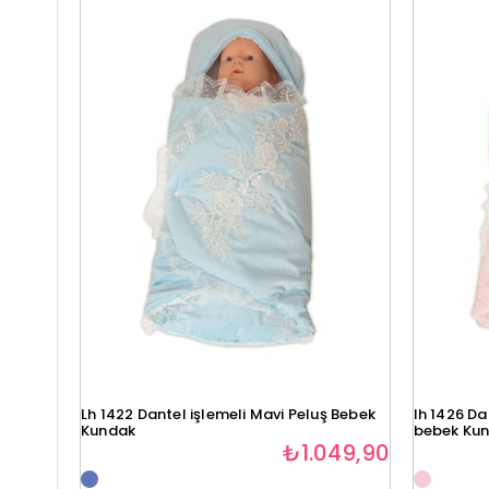
Lh 1422 Dantel işlemeli Mavi Peluş Bebek
lh 1426 Da
Kundak
bebek Ku
₺1.049,90