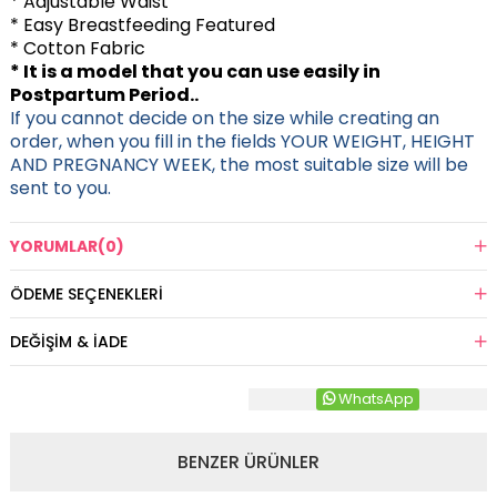
* Adjustable Waist
* Easy Breastfeeding Featured
* Cotton Fabric
* It is a model that you can use easily in
Postpartum Period..
If you cannot decide on the size while creating an
order, when you fill in the fields YOUR WEIGHT, HEIGHT
AND PREGNANCY WEEK, the most suitable size will be
sent to you.
YORUMLAR
(0)
ÖDEME SEÇENEKLERI
DEĞIŞIM & İADE
WhatsApp
BENZER ÜRÜNLER