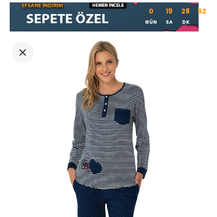
0
19
28
51
GÜN
SA
DK
SN