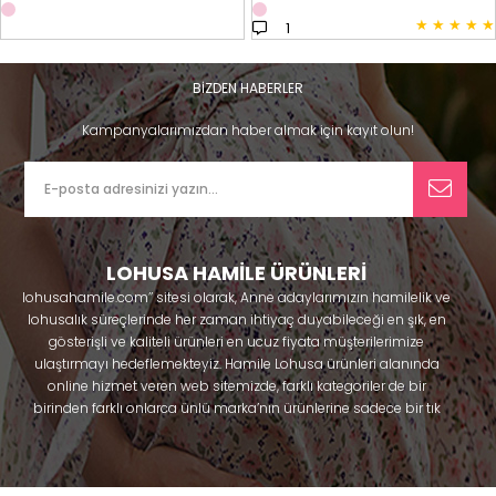
★
★
★
★
★
1
BİZDEN HABERLER
Kampanyalarımızdan haber almak için kayıt olun!
LOHUSA HAMİLE ÜRÜNLERİ
lohusahamile.com’’ sitesi olarak, Anne adaylarımızın hamilelik ve
lohusalık süreçlerinde her zaman ihtiyaç duyabileceği en şık, en
gösterişli ve kaliteli ürünleri en ucuz fiyata müşterilerimize
ulaştırmayı hedeflemekteyiz. Hamile Lohusa ürünleri alanında
online hizmet veren web sitemizde, farklı kategoriler de bir
birinden farklı onlarca ünlü marka’nın ürünlerine sadece bir tık
uzaklıkta olacaksınız. Hem hamilelik öncesi hem doğum sonrası
kullanabileceğiniz ürünler ile gebelik döneminizi huzur içinde
geçirmenize yardımcı olmaya çalışmaktayız. Annelerimizin