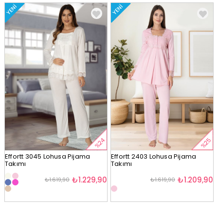
YENI
YENI
%24
%25
Effortt 3045 Lohusa Pijama
Effortt 2403 Lohusa Pijama
Takımı
Takımı
₺1.229,90
₺1.209,90
₺1.619,90
₺1.619,90