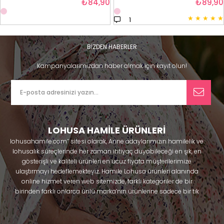
₺84,90
₺89,90
★
★
★
★
★
1
BİZDEN HABERLER
Kampanyalarımızdan haber almak için kayıt olun!
LOHUSA HAMİLE ÜRÜNLERİ
lohusahamile.com’’ sitesi olarak, Anne adaylarımızın hamilelik ve
lohusalık süreçlerinde her zaman ihtiyaç duyabileceği en şık, en
gösterişli ve kaliteli ürünleri en ucuz fiyata müşterilerimize
ulaştırmayı hedeflemekteyiz. Hamile Lohusa ürünleri alanında
online hizmet veren web sitemizde, farklı kategoriler de bir
birinden farklı onlarca ünlü marka’nın ürünlerine sadece bir tık
uzaklıkta olacaksınız. Hem hamilelik öncesi hem doğum sonrası
kullanabileceğiniz ürünler ile gebelik döneminizi huzur içinde
geçirmenize yardımcı olmaya çalışmaktayız. Annelerimizin