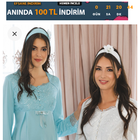
0
21
20
43
GÜN
SA
DK
SN