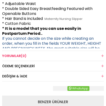
* Adjustable Waist
* Double Sided Easy Breastfeeding Featured with
Openable Buttons
* Hair Band is included
Maternity Nursing Slipper
* Cotton Fabric
* It is a model that you can use easily in
Postpartum Period..
If you cannot decide on the size while creating an
order, when you fill in the fields YOUR WEIGHT, HEIGHT
AND PREGNANCY WEEK, the most suitable size will be
sent to you.
YORUMLAR
(0)
ÖDEME SEÇENEKLERI
DEĞIŞIM & İADE
WhatsApp
BENZER ÜRÜNLER