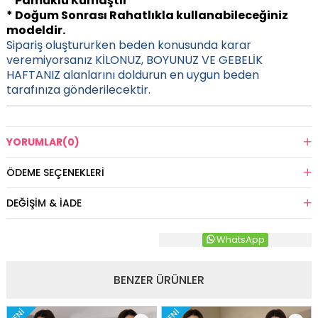
* Pamuklu Kumaştır
* Doğum Sonrası Rahatlıkla kullanabileceğiniz
modeldir.
Sipariş oluştururken beden konusunda karar
veremiyorsanız KİLONUZ, BOYUNUZ VE GEBELİK
HAFTANIZ alanlarını doldurun en uygun beden
tarafınıza gönderilecektir.
YORUMLAR
(0)
ÖDEME SEÇENEKLERI
DEĞIŞIM & İADE
WhatsApp
BENZER ÜRÜNLER
YENI
YENI