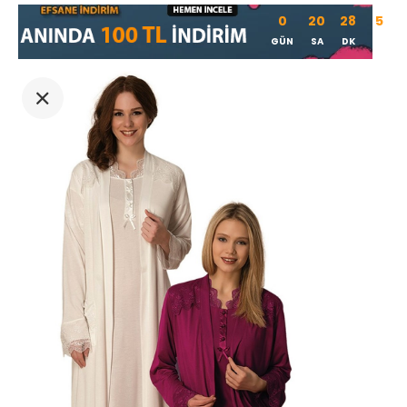
0
20
28
5
GÜN
SA
DK
SN