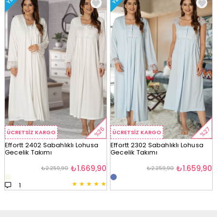
%26
%27
ÜCRETSIZ KARGO
ÜCRETSIZ KARGO
Effortt 2402 Sabahlıklı Lohusa
Effortt 2302 Sabahlıklı Lohusa
Gecelik Takımı
Gecelik Takımı
₺1.669,90
₺1.659,90
₺2.259,90
₺2.259,90
★
★
★
★
★
1