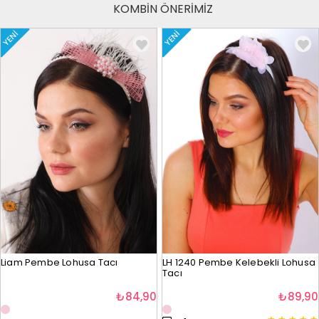
KOMBİN ÖNERİMİZ
YENI
YENI
Liam Pembe Lohusa Tacı
LH 1240 Pembe Kelebekli Lohusa
Tacı
₺84,90
₺89,90