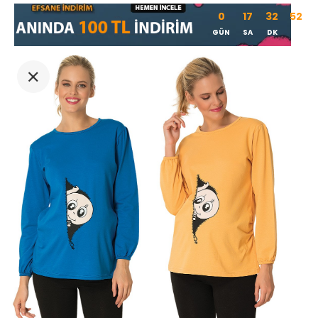
0
17
32
52
GÜN
SA
DK
SN