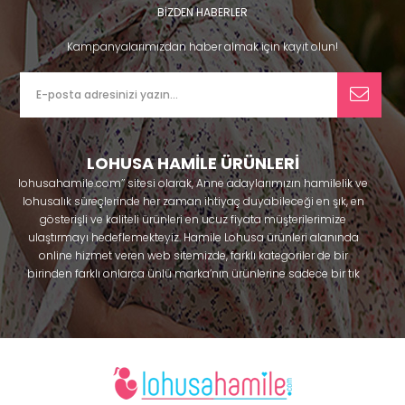
BİZDEN HABERLER
Kampanyalarımızdan haber almak için kayıt olun!
LOHUSA HAMİLE ÜRÜNLERİ
lohusahamile.com’’ sitesi olarak, Anne adaylarımızın hamilelik ve
lohusalık süreçlerinde her zaman ihtiyaç duyabileceği en şık, en
gösterişli ve kaliteli ürünleri en ucuz fiyata müşterilerimize
ulaştırmayı hedeflemekteyiz. Hamile Lohusa ürünleri alanında
online hizmet veren web sitemizde, farklı kategoriler de bir
birinden farklı onlarca ünlü marka’nın ürünlerine sadece bir tık
uzaklıkta olacaksınız. Hem hamilelik öncesi hem doğum sonrası
kullanabileceğiniz ürünler ile gebelik döneminizi huzur içinde
geçirmenize yardımcı olmaya çalışmaktayız. Annelerimizin
ihtiyaç duydukları lohusa pijama, lohusa gecelik, lohusa
sabahlık, hamile pijama, hamile gecelik, Emzirme sütyeni,
Emzirme atleti, Lohusa taç ve terlik gibi ürünleri bir çok model
seçenekleriyle bir birinden güzel kombinler yaparak güven içinde