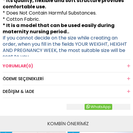
* Its quality, flexible and soft structure provides
comfortable use.
*
Does Not Contain Harmful Substances.
* Cotton Fabric.
* It is a model that can be used easily during
maternity nursing period..
If you cannot decide on the size while creating an
order, when you fill in the fields YOUR WEIGHT, HEIGHT
AND PREGNANCY WEEK, the most suitable size will be
sent to you.
YORUMLAR
(0)
ÖDEME SEÇENEKLERI
DEĞIŞIM & İADE
WhatsApp
KOMBİN ÖNERİMİZ