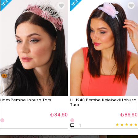
YENI
YENI
Liam Pembe Lohusa Tacı
LH 1240 Pembe Kelebekli Lohusa
Tacı
₺84,90
₺89,90
★
★
★
★
★
1