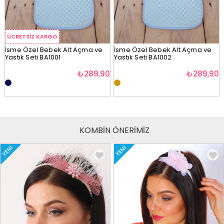
ÜCRETSIZ KARGO
İsme Özel Bebek Alt Açma ve
İsme Özel Bebek Alt Açma ve
Yastık Seti BA1001
Yastık Seti BA1002
₺289,90
₺289,90
KOMBİN ÖNERİMİZ
YENI
YENI