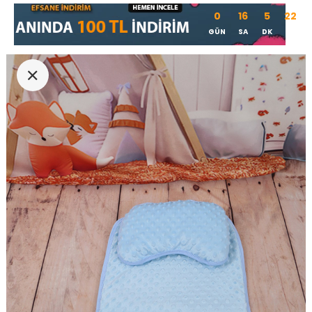
0
16
5
21
GÜN
SA
DK
SN