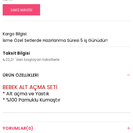
SAKS MAVİSİ
Kargo Bilgisi:
İsme Özel Setlerde Hazırlanma Süresi
5
iş Günüdür!
₺22,21
'den başlayan taksitlerle
ÜRÜN ÖZELLIKLERI
BEBEK ALT AÇMA SETİ
* Alt açma ve Yastık
* %100 Pamuklu Kumaştır
YORUMLAR
(0)