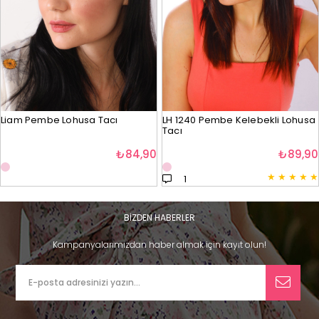
Liam Pembe Lohusa Tacı
LH 1240 Pembe Kelebekli Lohusa
Tacı
₺84,90
₺89,90
★
★
★
★
★
1
BİZDEN HABERLER
Kampanyalarımızdan haber almak için kayıt olun!