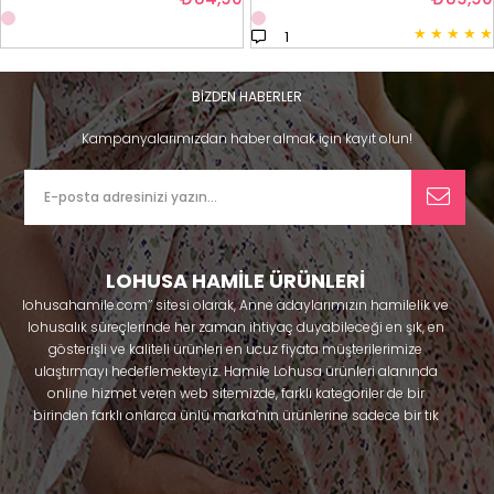
★
★
★
★
★
1
BİZDEN HABERLER
Kampanyalarımızdan haber almak için kayıt olun!
LOHUSA HAMİLE ÜRÜNLERİ
lohusahamile.com’’ sitesi olarak, Anne adaylarımızın hamilelik ve
lohusalık süreçlerinde her zaman ihtiyaç duyabileceği en şık, en
gösterişli ve kaliteli ürünleri en ucuz fiyata müşterilerimize
ulaştırmayı hedeflemekteyiz. Hamile Lohusa ürünleri alanında
online hizmet veren web sitemizde, farklı kategoriler de bir
birinden farklı onlarca ünlü marka’nın ürünlerine sadece bir tık
uzaklıkta olacaksınız. Hem hamilelik öncesi hem doğum sonrası
kullanabileceğiniz ürünler ile gebelik döneminizi huzur içinde
geçirmenize yardımcı olmaya çalışmaktayız. Annelerimizin