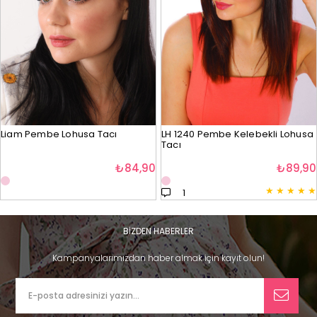
Liam Pembe Lohusa Tacı
LH 1240 Pembe Kelebekli Lohusa
Tacı
₺84,90
₺89,90
★
★
★
★
★
1
BİZDEN HABERLER
Kampanyalarımızdan haber almak için kayıt olun!