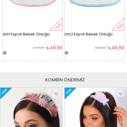
%23
%23
Lh01 Esprili Bebek Önlüğü
Lh02 Esprili Bebek Önlüğü
₺49,90
₺49,90
₺64,90
₺64,90
KOMBİN ÖNERİMİZ
YENI
YENI