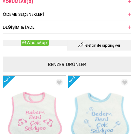
YORUMLAR
(0)
ÖDEME SEÇENEKLERI
DEĞIŞIM & İADE
WhatsApp
Telefon ile sipariş ver
BENZER ÜRÜNLER
YENI
YENI