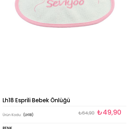
Lh18 Esprili Bebek Önlüğü
₺49,90
₺64,90
Ürün Kodu:
(LH18)
RENK