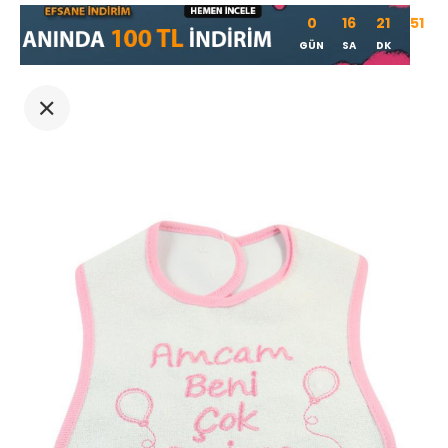
0
16
21
51
GÜN
SA
DK
SN