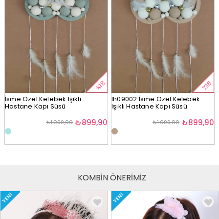
%18
%18
İsme Özel Kelebek Işıklı
lh09002 İsme Özel Kelebek
Hastane Kapı Süsü
Işıklı Hastane Kapı Süsü
₺899,90
₺899,90
₺1.099,00
₺1.099,00
KOMBİN ÖNERİMİZ
YENI
YENI