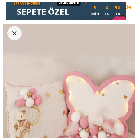
0
2
40
33
GÜN
SA
DK
SN