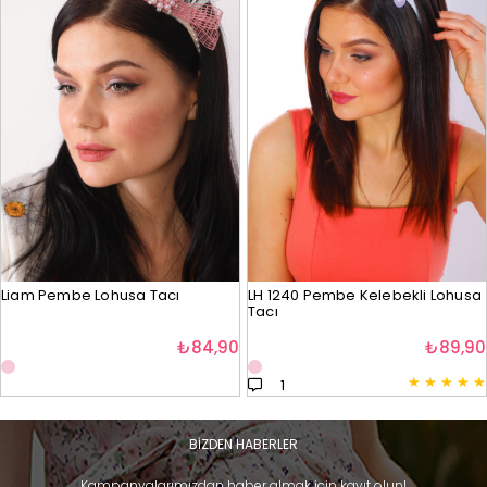
Liam Pembe Lohusa Tacı
LH 1240 Pembe Kelebekli Lohusa
Tacı
₺84,90
₺89,90
★
★
★
★
★
1
BİZDEN HABERLER
Kampanyalarımızdan haber almak için kayıt olun!