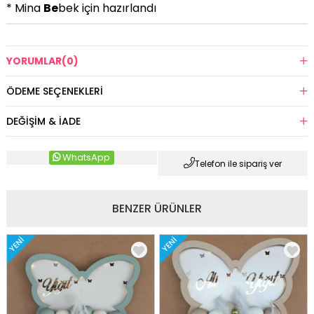
* Mina
Be
bek için hazırlandı
YORUMLAR
(0)
ÖDEME SEÇENEKLERI
DEĞIŞIM & İADE
WhatsApp
Telefon ile sipariş ver
BENZER ÜRÜNLER
YENI
YENI