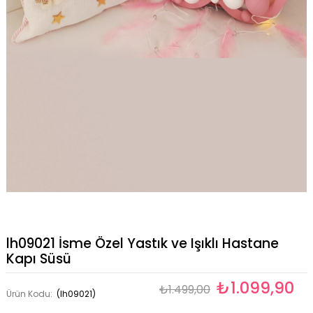
lh09021 İsme Özel Yastık ve Işıklı Hastane
Kapı Süsü
₺1.099,90
₺1.499,00
Ürün Kodu:
(lh09021)