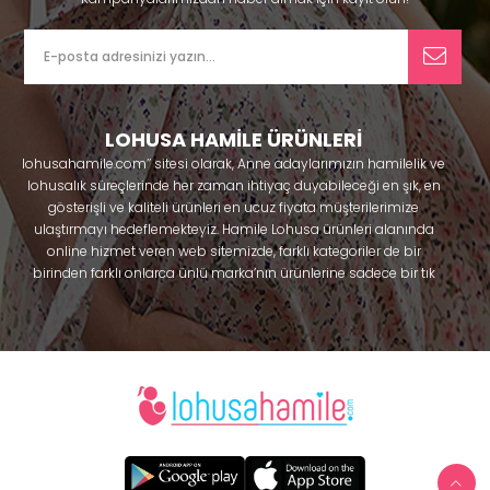
LOHUSA HAMİLE ÜRÜNLERİ
lohusahamile.com’’ sitesi olarak, Anne adaylarımızın hamilelik ve
lohusalık süreçlerinde her zaman ihtiyaç duyabileceği en şık, en
gösterişli ve kaliteli ürünleri en ucuz fiyata müşterilerimize
ulaştırmayı hedeflemekteyiz. Hamile Lohusa ürünleri alanında
online hizmet veren web sitemizde, farklı kategoriler de bir
birinden farklı onlarca ünlü marka’nın ürünlerine sadece bir tık
uzaklıkta olacaksınız. Hem hamilelik öncesi hem doğum sonrası
kullanabileceğiniz ürünler ile gebelik döneminizi huzur içinde
geçirmenize yardımcı olmaya çalışmaktayız. Annelerimizin
ihtiyaç duydukları lohusa pijama, lohusa gecelik, lohusa
sabahlık, hamile pijama, hamile gecelik, Emzirme sütyeni,
Emzirme atleti, Lohusa taç ve terlik gibi ürünleri bir çok model
seçenekleriyle bir birinden güzel kombinler yaparak güven içinde
Effortt
satın alabiliriniz. Sitemiz üzerinden satın alabileceğiniz;
pijama
, Mecit, Tuba, Fc Fantasy, Feyza, Poleren, Anıl, Polkan,