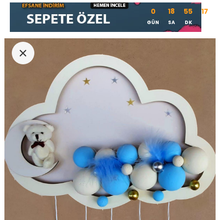
0
18
55
16
GÜN
SA
DK
SN