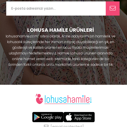
LOHUSA HAMİLE ÜRÜNLERİ
lohusahamile.com’’ sitesi olarak, Anne adaylarımızın hamilelik ve
lohusalık süreçlerinde her zaman ihtiyaç duyabileceği en şık, en
gösterişli ve kaliteli ürünleri en ucuz fiyata müşterilerimize
ulaştırmayı hedeflemekteyiz. Hamile Lohusa ürünleri alanında
online hizmet veren web sitemizde, farklı kategoriler de bir
birinden farklı onlarca ünlü marka’nın ürünlerine sadece bir tık
uzaklıkta olacaksınız. Hem hamilelik öncesi hem doğum sonrası
kullanabileceğiniz ürünler ile gebelik döneminizi huzur içinde
geçirmenize yardımcı olmaya çalışmaktayız. Annelerimizin
ihtiyaç duydukları lohusa pijama, lohusa gecelik, lohusa
sabahlık, hamile pijama, hamile gecelik, Emzirme sütyeni,
Emzirme atleti, Lohusa taç ve terlik gibi ürünleri bir çok model
seçenekleriyle bir birinden güzel kombinler yaparak güven içinde
Effortt
satın alabiliriniz. Sitemiz üzerinden satın alabileceğiniz;
pijama
, Mecit, Tuba, Fc Fantasy, Feyza, Poleren, Anıl, Polkan,
Şahnur, Pijamis, miss mirella, alos, Rozalinda, Bone Club, Oyda,
[email protected]
Bambaşka, Polat yıldız, Aqua, Penye mood, Xses, Şule Onur, Free