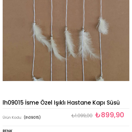
lh09015 İsme Özel Işıklı Hastane Kapı Süsü
₺899,90
₺1.099,00
Ürün Kodu:
(lh09015)
RENK