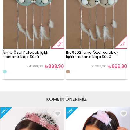
%18
%18
İsme Özel Kelebek Işıklı
lh09002 İsme Özel Kelebek
Hastane Kapı Süsü
Işıklı Hastane Kapı Süsü
₺899,90
₺899,90
₺1.099,00
₺1.099,00
KOMBİN ÖNERİMİZ
YENI
YENI