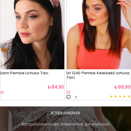
Liam Pembe Lohusa Tacı
LH 1240 Pembe Kelebekli Lohusa
Tacı
₺84,90
₺89,90
★
★
★
★
★
1
BİZDEN HABERLER
Kampanyalarımızdan haber almak için kayıt olun!