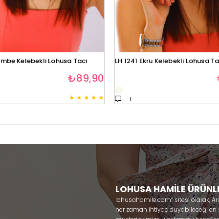
embe Kelebekli Lohusa Tacı
LH 1241 Ekru Kelebekli Lohusa Ta
₺89,90
★
★
★
★
★
1
LOHUSA HAMİLE ÜRÜNL
lohusahamile.com’’ sitesi olarak, A
her zaman ihtiyaç duyabileceği en şık