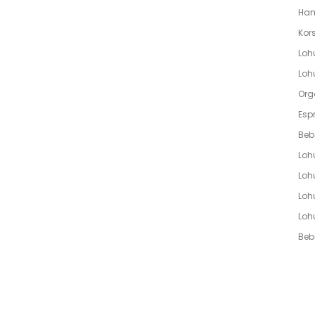
Ham
Kors
Loh
Lohu
Org
Espr
Beb
Loh
Lohu
Loh
Loh
Bebe