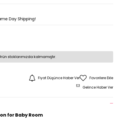
Same Day Shipping!
Ürün stoklarımızda kalmamıştır.
Fiyat Düşünce Haber Ver
Favorilere Ekle
Gelince Haber Ver
ion for Baby Room