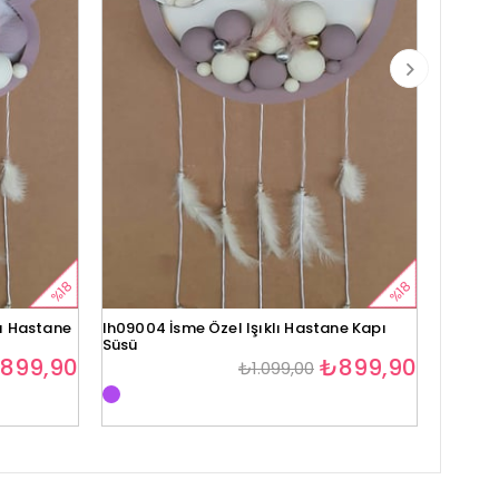
%18
%18
lı Hastane
lh09004 İsme Özel Işıklı Hastane Kapı
lh09005
Süsü
Süsü
899,90
₺899,90
₺1.099,00