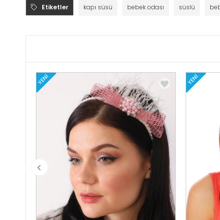
Etiketler
kapı süsü
bebek odası
süslü
beb
YENI
YENI