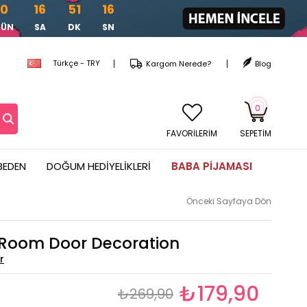
0
16
51
14
GÜN
SA
DK
SN
Türkçe - TRY
Kargom Nerede?
Blog
0
FAVORİLERİM
SEPETIM
BEDEN
DOĞUM HEDIYELIKLERI
BABA PIJAMASI
Önceki Sayfaya Dön
 Room Door Decoration
₺179,90
₺269,90