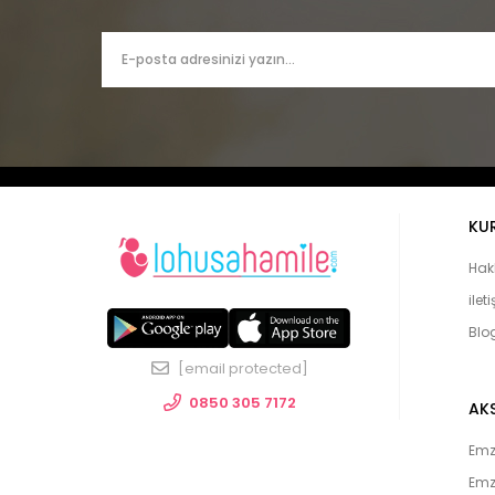
KU
Hak
ilet
Blo
[email protected]
0850 305 7172
AK
Emzi
Emz