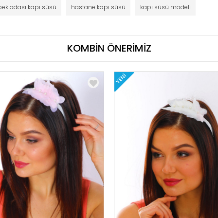
ek odası kapı süsü
hastane kapı süsü
kapı süsü modeli
KOMBİN ÖNERİMİZ
YENI