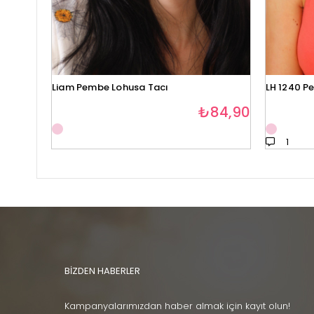
Liam Pembe Lohusa Tacı
LH 1240 P
₺84,90
1
BİZDEN HABERLER
Kampanyalarımızdan haber almak için kayıt olun!