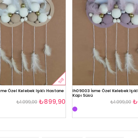
%18
me Özel Kelebek Işıklı Hastane
lh09003 İsme Özel Kelebek Işık
Kapı Süsü
₺899,90
₺
₺1.099,00
₺1.099,00