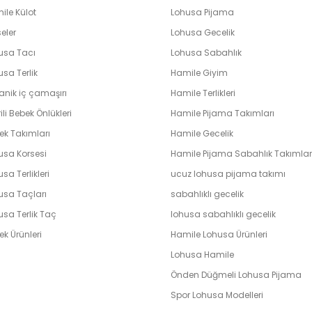
ile Külot
Lohusa Pijama
eler
Lohusa Gecelik
usa Tacı
Lohusa Sabahlık
sa Terlik
Hamile Giyim
anik iç çamaşırı
Hamile Terlikleri
ili Bebek Önlükleri
Hamile Pijama Takımları
ek Takımları
Hamile Gecelik
usa Korsesi
Hamile Pijama Sabahlık Takımlar
sa Terlikleri
ucuz lohusa pijama takımı
usa Taçları
sabahlıklı gecelik
usa Terlik Taç
lohusa sabahlıklı gecelik
k Ürünleri
Hamile Lohusa Ürünleri
Lohusa Hamile
Önden Düğmeli Lohusa Pijama
Spor Lohusa Modelleri