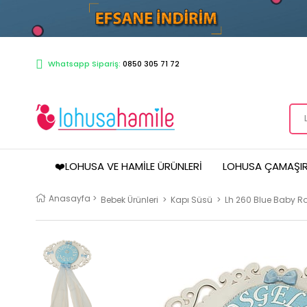
Whatsapp Sipariş:
0850 305 71 72
❤️LOHUSA VE HAMILE ÜRÜNLERI
LOHUSA ÇAMAŞIR
Anasayfa
>
Bebek Ürünleri
>
Kapı Süsü
>
Lh 260 Blue Baby R