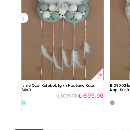
%18
İsme Özel Kelebek Işıklı Hastane Kapı
lh09002 İs
Süsü
Kapı Süsü
₺899,90
₺1.099,00