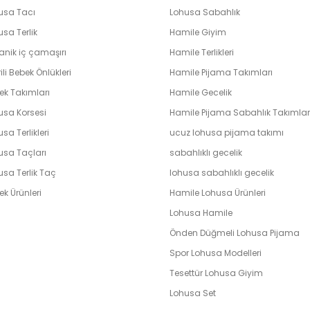
usa Tacı
Lohusa Sabahlık
sa Terlik
Hamile Giyim
anik iç çamaşırı
Hamile Terlikleri
ili Bebek Önlükleri
Hamile Pijama Takımları
ek Takımları
Hamile Gecelik
usa Korsesi
Hamile Pijama Sabahlık Takımlar
sa Terlikleri
ucuz lohusa pijama takımı
usa Taçları
sabahlıklı gecelik
usa Terlik Taç
lohusa sabahlıklı gecelik
k Ürünleri
Hamile Lohusa Ürünleri
Lohusa Hamile
Önden Düğmeli Lohusa Pijama
Spor Lohusa Modelleri
Tesettür Lohusa Giyim
Lohusa Set