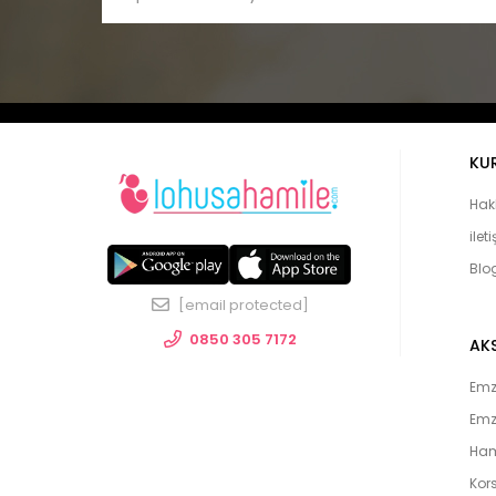
KU
Hak
ilet
Blo
[email protected]
0850 305 7172
AK
Emzi
Emz
Ham
Kors