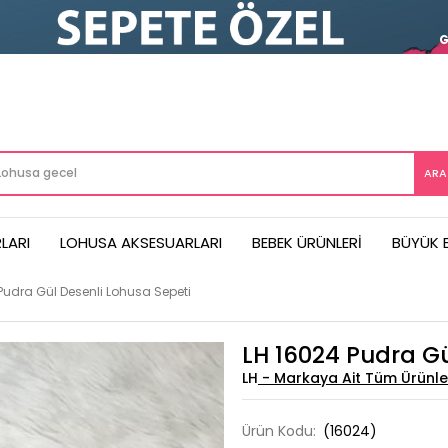
LARI
LOHUSA AKSESUARLARI
BEBEK ÜRÜNLERI
BÜYÜK 
Pudra Gül Desenli Lohusa Sepeti
LH 16024 Pudra Gü
LH
Ürün Kodu:
(16024)