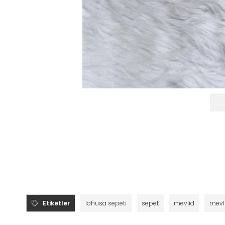
Etiketler
lohusa sepeti
sepet
mevlid
mevl