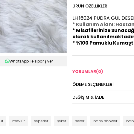
ÜRÜN ÖZELLIKLERI
LH 16024 PUDRA GÜL DESE
* Kullanım Alanı: Hastan
* Misafilerinize Sunacağ
olarak kullanılmaktadır
* %100 Pamuklu Kumaşta
WhatsApp ile sipariş ver
YORUMLAR
(0)
ÖDEME SEÇENEKLERI
DEĞIŞIM & İADE
ut
mevlüt
sepetler
şeker
seker
baby shower
bab