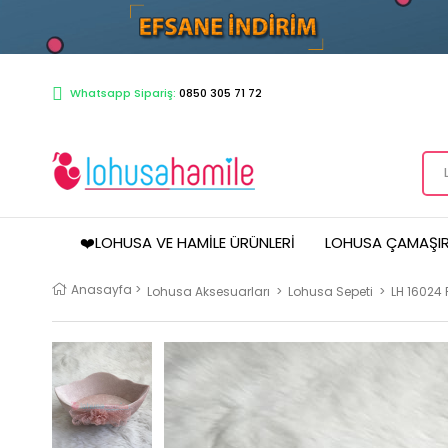
Whatsapp Sipariş:
0850 305 71 72
❤️LOHUSA VE HAMILE ÜRÜNLERI
LOHUSA ÇAMAŞIR
Anasayfa
>
Lohusa Aksesuarları
>
Lohusa Sepeti
>
LH 16024 