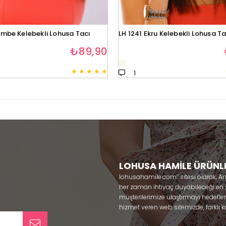
embe Kelebekli Lohusa Tacı
LH 1241 Ekru Kelebekli Lohusa Ta
₺89,90
★
★
★
★
★
1
LOHUSA HAMİLE ÜRÜNL
lohusahamile.com’’ sitesi olarak, A
her zaman ihtiyaç duyabileceği en şık
müşterilerimize ulaştırmayı hedefle
hizmet veren web sitemizde, farklı ka
ürünlerine sadece bir tık uzaklıkta