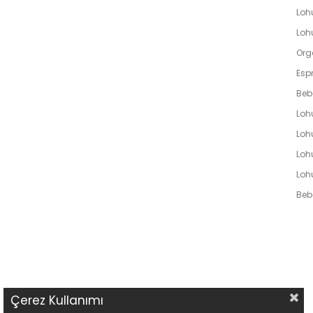
Loh
Lohu
Org
Espr
Beb
Loh
Lohu
Loh
Loh
Bebe
Çerez Kullanımı