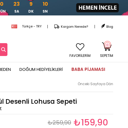
0
23
9
9
GÜN
SA
DK
SN
Türkçe - TRY
Kargom Nerede?
Blog
0
FAVORİLERİM
SEPETIM
BEDEN
DOĞUM HEDIYELIKLERI
BABA PIJAMASI
Önceki Sayfaya Dön
l Desenli Lohusa Sepeti
₺159,90
₺259,90