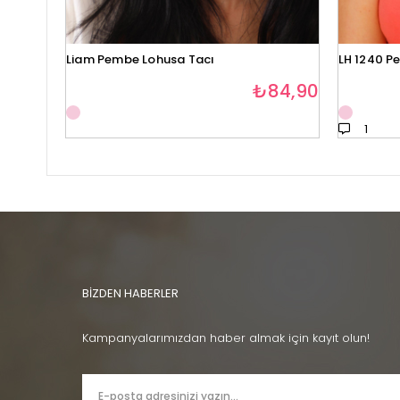
Liam Pembe Lohusa Tacı
LH 1240 P
₺84,90
1
BİZDEN HABERLER
Kampanyalarımızdan haber almak için kayıt olun!