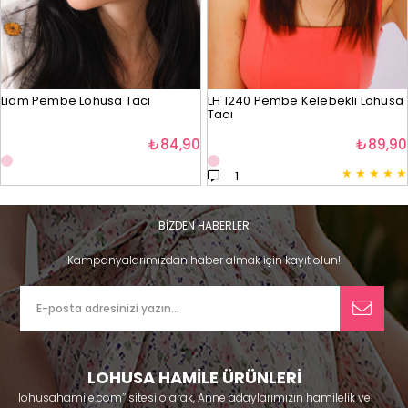
Liam Pembe Lohusa Tacı
LH 1240 Pembe Kelebekli Lohusa
Tacı
₺84,90
₺89,90
★
★
★
★
★
1
BİZDEN HABERLER
Kampanyalarımızdan haber almak için kayıt olun!
LOHUSA HAMİLE ÜRÜNLERİ
lohusahamile.com’’ sitesi olarak, Anne adaylarımızın hamilelik ve