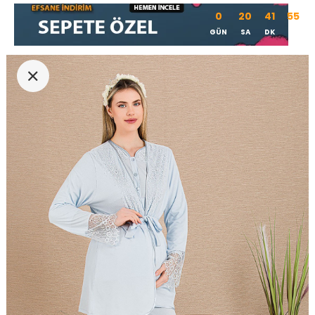
0
20
41
54
GÜN
SA
DK
SN