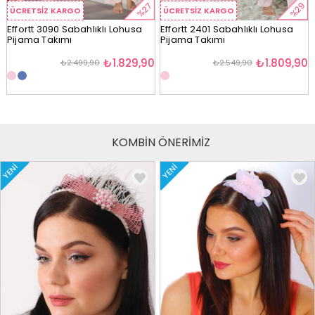
%29
%27
ÜCRETSIZ KARGO
ÜCRETSIZ KARGO
Effortt 3090 Sabahlıklı Lohusa
Effortt 2401 Sabahlıklı Lohusa
Pijama Takımı
Pijama Takımı
₺1.829,90
₺1.809,90
₺2.499,90
₺2.549,90
KOMBİN ÖNERİMİZ
YENI
YENI